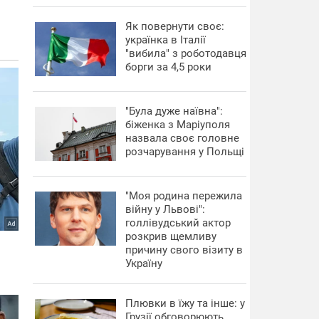
​Як повернути своє:
українка в Італії
"вибила" з роботодавця
борги за 4,5 роки
"Була дуже наївна":
біженка з Маріуполя
назвала своє головне
розчарування у Польщі
"Моя родина пережила
війну у Львові":
голлівудський актор
розкрив щемливу
причину свого візиту в
Україну
Плювки в їжу та інше: у
Грузії обговорюють