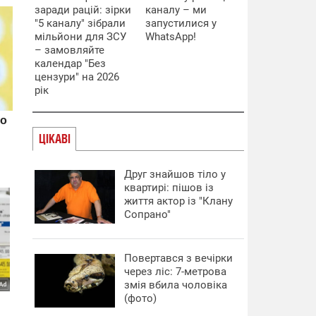
заради рацій: зірки
каналу – ми
"5 каналу" зібрали
запустилися у
мільйони для ЗСУ
WhatsApp!
– замовляйте
календар "Без
цензури" на 2026
рік
ЦІКАВІ
Друг знайшов тіло у
квартирі: пішов із
життя актор із "Клану
Сопрано"
Повертався з вечірки
через ліс: 7-метрова
змія вбила чоловіка
(фото)