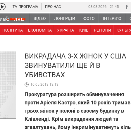
TV-ПРОГРАМА
ПРО НАС
08.08.2026
21:45
ВІДЕО
ЛОНГРІДИ
ФОТО
ІНТЕРВ'Ю
ПОЛІТИКА
ЕКОНОМІКА
УКРАЇНА
КИЇВ
РЕГІОНИ
КУЛЬТ
ВИКРАДАЧА 3-Х ЖІНОК У США
ЗВИНУВАТИЛИ ЩЕ Й В
УБИВСТВАХ
10.05.2013 13:13
Прокуратура розширить обвинувачення
проти Аріеля Кастро, який 10 років тримав
трьох жінок у полоні в своєму будинку в
Клівленді. Крім викрадення людей та
згвалтувань, йому інкримінуватимуть кіл