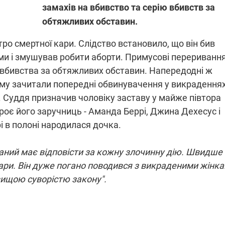
замахів на вбивство та серію вбивств за
обтяжливих обставин.
ПЛІВКИ МІНДІЧА: СПРАВА
ро смертної кари. Слідство встановило, що він бив
ННЯ СВІТЛА В УКРАЇНІ
ОБОРУДОК ДРУГА ЗЕЛЕНСЬКО
ми і змушував робити аборти. Примусові перериванн
к вбивства за обтяжливих обставин. Напередодні ж
живачів у чотирьох
Нова підозра у справі Міндіча: 
лишається без світла після
взялося за колишнього виконав
ому зачитали попередні обвинувачення у викраденнях
бстрілів
директора Енергоатому
ербанки: через аномальну
З колишнього віцепрем'єра Олек
. Суддя призначив чоловіку заставу у майже півтора
пні, можуть повернутися
Чернишова зняли електронний
роє його заручниць - Аманда Беррі, Джина Дехесус і
ключень – подробиці
браслет стеження
і в полоні народилася дочка.
ний має відповісти за кожну злочинну дію. Швидше 
ари. Він дуже погано поводився з викраденими жінка
вищою суворістю закону".
2:09
11.08.2025 15:16
Працюють на
війни" та
передовій:
ндарний
підтримайте
nger
військкорів "5 каналу",