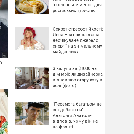
"спеціальне меню" для
російських туристів
Секрет стресостійкості:
Леся Нікітюк назвала
неочікуване джерело
енергії на знімальному
майданчику
З халупи за $1000 на
дім мрії: як дизайнерка
відновлює стару хату в
селі (фото)
"Перемога багатьом не
сподобається":
Анатолій Анатоліч
відповів, чому він не
на фронті