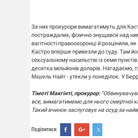
За них прокурори вимагатимуть для Каст
ВІДКЛЮЧЕ
постраждалих, фізично знущався над ни
вагітності правоохоронці й розцінили, я
Частина спо
областях за
Кастро вперше привезли до суду. Там й
російських о
Готуйте пав
сексуальному насильстві із семи пунктів
спеку у сер
десятка мільйонів доларів. Нагадаємо, т
графіки від
Мішель Найт - утекли у понеділок. У Берр
Тімоті Макгінті, прокурор:
"Обвинувачува
все, вимагатимемо для нього смертної к
Такий вчинок заслуговує на осуд за най
08.09.2025 1
Підтримай
"Машинерію 
Поділитися:
виграй леге
Dodge Challe