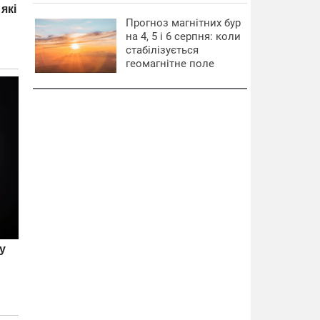
Прогноз магнітних бур
на 4, 5 і 6 серпня: коли
стабілізується
геомагнітне поле