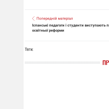
14.11.2025 1
Попередній матеріал
"Око та щит"
РЕБ і пікапи
Іспанські педагоги і студенти виступають 
збір коштів 
освітньої реформи
одразу чоти
бригад ЗСУ
Теги:
П