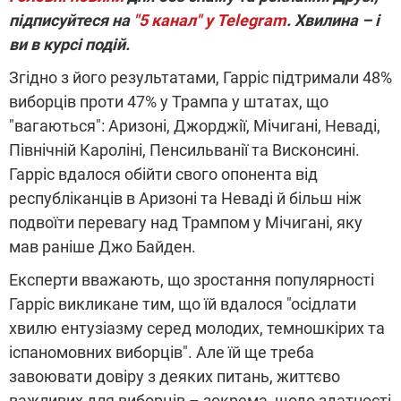
підписуйтеся на
"5 канал" у Telegram
. Хвилина – і
ви в курсі подій.
Згідно з його результатами, Гарріс підтримали 48%
виборців проти 47% у Трампа у штатах, що
"вагаються": Аризоні, Джорджії, Мічигані, Неваді,
Північній Кароліні, Пенсильванії та Висконсині.
Гарріс вдалося обійти свого опонента від
республіканців в Аризоні та Неваді й більш ніж
подвоїти перевагу над Трампом у Мічигані, яку
мав раніше Джо Байден.
Експерти вважають, що зростання популярності
Гарріс викликане тим, що їй вдалося "осідлати
хвилю ентузіазму серед молодих, темношкірих та
іспаномовних виборців". Але їй ще треба
завоювати довіру з деяких питань, життєво
важливих для виборців – зокрема, щодо здатності