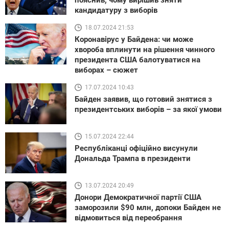
пояснив, чому вирішив зняти
кандидатуру з виборів
18.07.2024 21:53
Коронавірус у Байдена: чи може
xвороба вплинути на рішення чинного
президента США балотуватися на
виборах – сюжет
17.07.2024 10:43
Байден заявив, що готовий знятися з
президентських виборів – за якої умови
15.07.2024 22:44
Республіканці офіційно висунули
Дональда Трампа в президенти
13.07.2024 20:49
Донори Демократичної партії США
заморозили $90 млн, допоки Байден не
відмовиться від переобрання