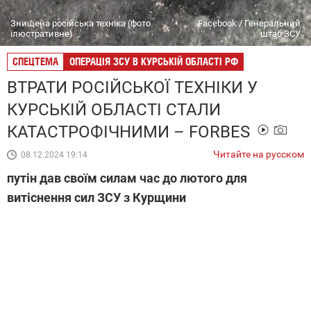
Знищена російська техніка (фото
Facebook / Генеральний
ілюстративне)
штаб ЗСУ
СПЕЦТЕМА
ОПЕРАЦІЯ ЗСУ В КУРСЬКІЙ ОБЛАСТІ РФ
ВТРАТИ РОСІЙСЬКОЇ ТЕХНІКИ У
КУРСЬКІЙ ОБЛАСТІ СТАЛИ
КАТАСТРОФІЧНИМИ – FORBES
Читайте на русском
08.12.2024 19:14
путін дав своїм силам час до лютого для
витіснення сил ЗСУ з Курщини