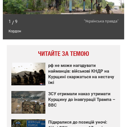
1
9
"Українська правда"
/
Кордон
ЧИТАЙТЕ ЗА ТЕМОЮ
рф не може нагодувати
найманців: військові КНДР на
Курщині скаржаться на нестачу
їжі
ЗСУ отримали наказ утримати
Курщину до інавгурації Трампа –
BBC
Підкралися до позицій уночі: