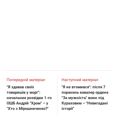
Попередній матеріал
Наступний матеріал
"Я здавав своїх
"Я не втомився": після 7
товаришів у морг":
поранень кавалер ордена
начальник розвідки 1-го
"За мужність" воює під
ОШБ Андрій "Хром" – у
Кураховим – "Невигадані
"Хто з Мірошниченко?"
історії"