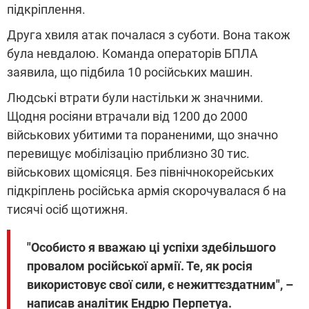
підкріплення.
Друга хвиля атак почалася з суботи. Вона також
була невдалою. Команда операторів БПЛА
заявила, що підбила 10 російських машин.
Людські втрати були настільки ж значними.
Щодня росіяни втрачали від 1200 до 2000
військових убитими та пораненими, що значно
перевищує мобілізацію приблизно 30 тис.
військових щомісяця. Без північнокорейських
підкріплень російська армія скорочувалася б на
тисячі осіб щотижня.
"Особисто я вважаю ці успіхи здебільшого
провалом російської армії. Те, як росія
використовує свої сили, є нежиттєздатним", –
написав аналітик Ендрю Перпетуа.