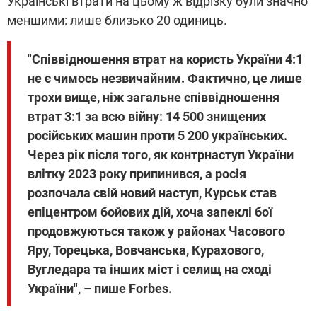
Українські втрати на цьому ж відрізку були значно
меншими: лише близько 20 одиниць.
"Співвідношення втрат на користь України 4:1
не є чимось незвичайним. Фактично, це лише
трохи вище, ніж загальне співвідношення
втрат 3:1 за всю війну: 14 500 знищених
російських машин проти 5 200 українських.
Через рік після того, як контрнаступ України
влітку 2023 року припинився, а росія
розпочала свій новий наступ, Курськ став
епіцентром бойових дій, хоча запеклі бої
продовжуються також у районах Часового
Яру, Торецька, Вовчанська, Курахового,
Вугледара та інших міст і селищ на сході
України", – пише Forbes.