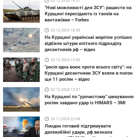
03.12.2024 16:51
"Нові можливості для ЗСУ": рашисти на
Курщині пересідають із танків на
вантажівки – Forbes
02.12.2024 18:59
На Курщині українські морпіхи успішно
відбили штурм елітного підрозділу
десантників рф – відео
02.12.2024 15:59
"росія одна воює проти всього світу": на
Курщині десантники ЗСУ взяли в полон
ще 11 росіян – відео
02.12.2024 13:57
На Курщині по "урочистому" шикуванню
росіян завдано удар із HIMARS – ЗМІ
26.11.2024 22:49
Лондон готовий підтримувати
далекобійні удари, рф визнала