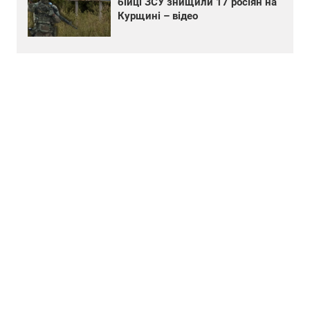
бійці ЗСУ знищили 17 росіян на
Курщині – відео