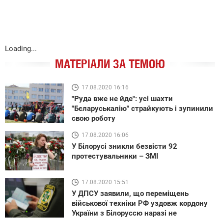
Loading...
МАТЕРІАЛИ ЗА ТЕМОЮ
17.08.2020 16:16
"Руда вже не йде": усі шахти
"Бєларуськалію" страйкують і зупинили
свою роботу
17.08.2020 16:06
У Білорусі зникли безвісти 92
протестувальники – ЗМІ
17.08.2020 15:51
У ДПСУ заявили, що переміщень
військової техніки РФ уздовж кордону
України з Білоруссю наразі не