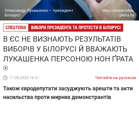
Олександр Лукашенко – президент
https://www.intex-
Білорусі
press.by
СПЕЦТЕМА
ВИБОРИ ПРЕЗИДЕНТА ТА ПРОТЕСТИ В БІЛОРУСІ
В ЄС НЕ ВИЗНАЮТЬ РЕЗУЛЬТАТІВ
ВИБОРІВ У БІЛОРУСІ Й ВВАЖАЮТЬ
ЛУКАШЕНКА ПЕРСОНОЮ НОН ҐРАТА
Читайте на русском
17.08.2020 16:51
Також євродепутати засуджують арешти та акти
насильства проти мирних демонстрантів