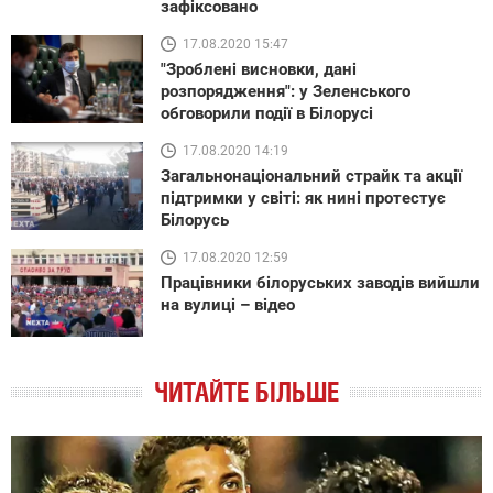
зафіксовано
17.08.2020 15:47
"Зроблені висновки, дані
розпорядження": у Зеленського
обговорили події в Білорусі
17.08.2020 14:19
Загальнонаціональний страйк та акції
підтримки у світі: як нині протестує
Білорусь
17.08.2020 12:59
Працівники білоруських заводів вийшли
на вулиці – відео
ЧИТАЙТЕ БІЛЬШЕ