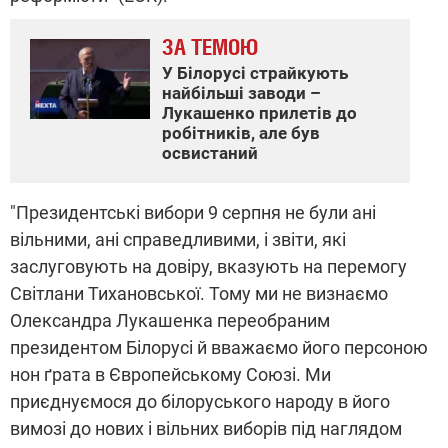
ЗА ТЕМОЮ
У Білорусі страйкують
найбільші заводи –
Лукашенко прилетів до
робітників, але був
освистаний
"Президентські вибори 9 серпня не були ані
вільними, ані справедливими, і звіти, які
заслуговують на довіру, вказують на перемогу
Світлани Тихановської. Тому ми не визнаємо
Олександра Лукашенка переобраним
президентом Білорусі й вважаємо його персоною
нон ґрата в Європейському Союзі. Ми
приєднуємося до білоруського народу в його
вимозі до нових і вільних виборів під наглядом