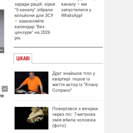
заради рацій: зірки
каналу – ми
"5 каналу" зібрали
запустилися у
мільйони для ЗСУ
WhatsApp!
– замовляйте
календар "Без
цензури" на 2026
рік
ЦІКАВІ
Друг знайшов тіло у
квартирі: пішов із
життя актор із "Клану
Сопрано"
Повертався з вечірки
через ліс: 7-метрова
змія вбила чоловіка
(фото)