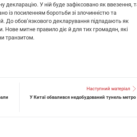
у декларацію. У ній буде зафіксовано як ввезення, т
но із посиленням боротьби зі злочинністю та
ій. До обов’язкового декларування підпадають як
ПЛІВКИ МІНДІЧА: СПРАВА
ННЯ СВІТЛА В УКРАЇНІ
ки. Нове митне правило діє й для тих громадян, які
ОБОРУДОК ДРУГА ЗЕЛЕНСЬКО
ни транзитом.
живачів у чотирьох
Нова підозра у справі Міндіча: 
лишається без світла після
взялося за колишнього виконав
бстрілів
директора Енергоатому
ербанки: через аномальну
З колишнього віцепрем'єра Олек
пні, можуть повернутися
Чернишова зняли електронний
ключень – подробиці
браслет стеження
Наступний матеріал
оали
У Китаї обвалився недобудований тунель метро
2:09
11.08.2025 15:16
Працюють на
війни" та
передовій:
ндарний
підтримайте
nger
військкорів "5 каналу",