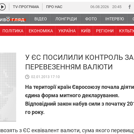
TV-ПРОГРАМА
ПРО НАС
06.08.2026
20 45
ВІДЕО
ЛОНГРІДИ
ФОТО
ІНТЕРВ'Ю
ПОЛІТИКА
ЕКОНОМІКА
УКРАЇНА
КИЇВ
РЕГІОНИ
КУЛЬТ
У ЄС ПОСИЛИЛИ КОНТРОЛЬ ЗА
ПЕРЕВЕЗЕННЯМ ВАЛЮТИ
02.01.2013 17:10
На території країн Євросоюзу почала діяти
єдина форма митного декларування.
Відповідний закон набув сили з початку 20
го року.
вивозять з ЄС еквівалент валюти, сума якого перевищ