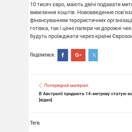
10 тисяч євро, мають двічі подавати митн
вивезення коштів. Нововведення пов’яза
фінансуванням терористичних організац
ВІДКЛЮЧЕ
готівка, так і цінні папери чи дорожні че
будуть проїжджати через країни Єврозо
Частина спо
областях за
російських о
Поділитися:
Готуйте пав
спеку у сер
графіки від
Попередній матеріал
В Австралії продають 14-метрову статую к
[відео]
08.09.2025 1
Підтримай
"Машинерію 
Теги:
виграй леге
Dodge Challe