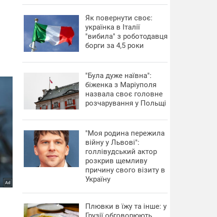
​Як повернути своє:
українка в Італії
"вибила" з роботодавця
борги за 4,5 роки
"Була дуже наївна":
біженка з Маріуполя
назвала своє головне
розчарування у Польщі
"Моя родина пережила
війну у Львові":
голлівудський актор
розкрив щемливу
причину свого візиту в
Україну
Плювки в їжу та інше: у
Грузії обговорюють