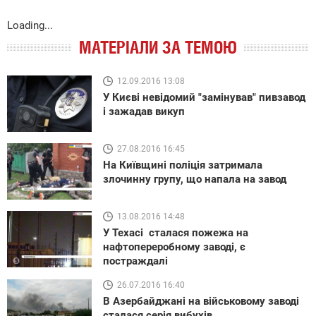
Loading...
МАТЕРІАЛИ ЗА ТЕМОЮ
12.09.2016 13:08
У Києві невідомий "замінував" пивзавод
і зажадав викуп
27.08.2016 16:45
На Київщині поліція затримала
злочинну групу, що напала на завод
13.08.2016 14:48
У Техасі сталася пожежа на
нафтопереробному заводі, є
постраждалі
26.07.2016 16:40
В Азербайджані на військовому заводі
сталася серія вибухів