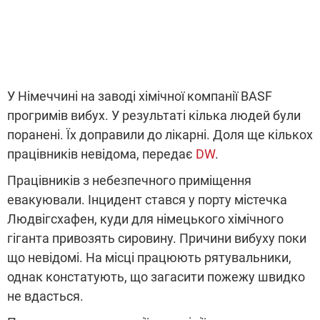
У Німеччині на заводі хімічної компанії BASF
прогримів вибух. У результаті кілька людей були
поранені. Їх доправили до лікарні. Доля ще кількох
працівників невідома, передає
DW
.
Працівників з небезпечного приміщення
евакуювали. Інцидент стався у порту містечка
Людвігсхафен, куди для німецького хімічного
гіганта привозять сировину. Причини вибуху поки
що невідомі. На місці працюють рятувальники,
однак констатують, що загасити пожежу швидко
не вдасться.