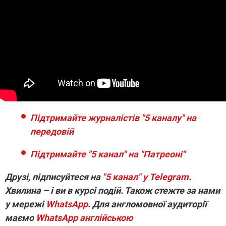
Підтримайте журналістів "5 каналу" на
передовій
Підтримайте "5 канал" на "Патреоні"
Друзі, підписуйтеся на
"5 канал" у Telegram
.
Хвилина – і ви в курсі подій. Також стежте за нами
у мережі
WhatsApp
. Для англомовної аудиторії
маємо
WhatsApp англійською