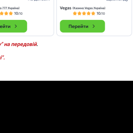
" на передовій
.
".