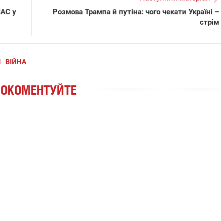
МАС у
Розмова Трампа й путіна: чого чекати Україні –
стрім
Я
ВІЙНА
РОКОМЕНТУЙТЕ