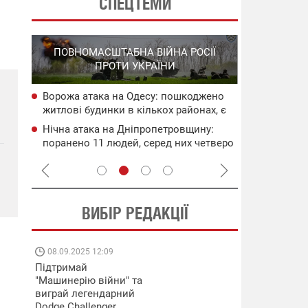
СПЕЦТЕМИ
СПЕЦОПЕРА
ПОВНОМАСШТАБНА ВІЙНА РОСІЇ
НА РО
ПРОТИ УКРАЇНИ
ГО
Ворожа атака на Одесу: пошкоджено
НАБУ
Бавовна на 
житлові будинки в кількох районах, є
чого
через робот
поранені (оновлено)
пошкоджено
Нічна атака на Дніпропетровщину:
сія
Нові удари 
поранено 11 людей, серед них четверо
інфраструкт
дітей
уражені об'
ВИБІР РЕДАКЦІЇ
08.09.2025 12:09
11.08.2025 15:
Підтримай
Працюють на
"Машинерію війни" та
передовій:
виграй легендарний
підтримайте
Dodge Challenger
військкорів "5