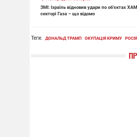
ЗМІ: Ізраїль відновив удари по об'єктах ХА
секторі Газа – що відомо
Теги:
ДОНАЛЬД ТРАМП
ОКУПАЦІЯ КРИМУ
РОСІ
П