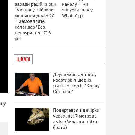
заради рацій: зірки
каналу – ми
"5 каналу" зібрали
запустилися у
мільйони для ЗСУ
WhatsApp!
– замовляйте
календар "Без
цензури" на 2026
рік
ЦІКАВІ
Друг знайшов тіло у
квартирі: пішов із
життя актор із "Клану
Сопрано"
и у
Повертався з вечірки
через ліс: 7-метрова
змія вбила чоловіка
(фото)