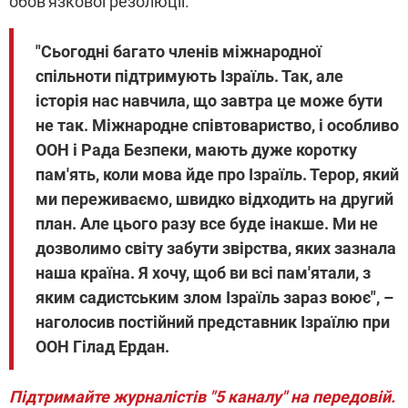
обов'язкової резолюції.
"Сьогодні багато членів міжнародної
спільноти підтримують Ізраїль. Так, але
історія нас навчила, що завтра це може бути
не так. Міжнародне співтовариство, і особливо
ООН і Рада Безпеки, мають дуже коротку
пам'ять, коли мова йде про Ізраїль. Терор, який
ми переживаємо, швидко відходить на другий
план. Але цього разу все буде інакше. Ми не
дозволимо світу забути звірства, яких зазнала
наша країна. Я хочу, щоб ви всі пам'ятали, з
яким садистським злом Ізраїль зараз воює", –
наголосив постійний представник Ізраїлю при
ООН Гілад Ердан.
Підтримайте журналістів "5 каналу" на передовій.