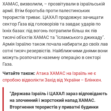
ХАМАС, визволили, – прозвітували в ізраїльській
армії. Втім боротьба проти палестинських
терористів триває. ЦАХАЛ продовжує зачищати
сектор Ґаза від головорізів та завдає ударів по
їхніх базах: під вогонь потрапили більш як пів
тисячі об'єктів ХАМАС та "Ісламського джихаду".
Армія Ізраїлю також почала набирати до своїх лав
сотні тисяч резервістів. Найближчими днями вони
можуть розпочати наземну операцію в секторі
Газа.
Читайте також:
Атака ХАМАС на Ізраїль не є
спробою відволікти Захід від України – Блінкен.
"Держава Ізраїль і ЦАХАЛ зараз відповідають
на злочинний і жорстокий напад ХАМАС.
Вторгнення терористів у приватні будинки