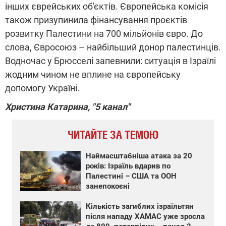
інших єврейських об'єктів. Європейська комісія
також призупинила фінансування проєктів
розвитку Палестини на 700 мільйонів євро. До
слова, Євросоюз – найбільший донор палестинців.
Водночас у Брюсселі запевнили: ситуація в Ізраїлі
жодним чином не вплине на європейську
допомогу Україні.
Христина Катарина, "5 канал"
ЧИТАЙТЕ ЗА ТЕМОЮ
Наймасштабніша атака за 20
років: Ізраїль вдарив по
Палестині – США та ООН
занепокоєні
Кількість загиблих ізраїльтян
після нападу ХАМАС уже зросла