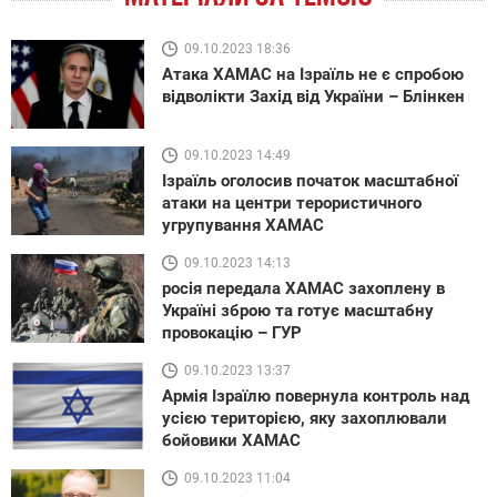
09.10.2023 18:36
Атака ХАМАС на Ізраїль не є спробою
відволікти Захід від України – Блінкен
09.10.2023 14:49
Ізраїль оголосив початок масштабної
атаки на центри терористичного
угрупування ХАМАС
09.10.2023 14:13
росія передала ХАМАС захоплену в
Україні зброю та готує масштабну
провокацію – ГУР
09.10.2023 13:37
Армія Ізраїлю повернула контроль над
усією територією, яку захоплювали
бойовики ХАМАС
09.10.2023 11:04