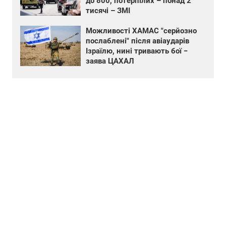
до 800, потерпілих – понад 2
тисячі – ЗМІ
Можливості ХАМАС "серйозно
послаблені" після авіаударів
Ізраїлю, нині тривають бої −
заява ЦАХАЛ