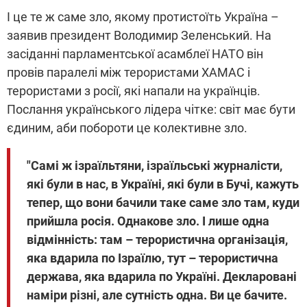
І це те ж саме зло, якому протистоїть Україна –
заявив президент Володимир Зеленський. На
засіданні парламентської асамблеї НАТО він
провів паралелі між терористами ХАМАС і
терористами з росії, які напали на українців.
Послання українського лідера чітке: світ має бути
єдиним, аби побороти це колективне зло.
"Самі ж ізраїльтяни, ізраїльські журналісти,
які були в нас, в Україні, які були в Бучі, кажуть
тепер, що вони бачили таке саме зло там, куди
прийшла росія. Однакове зло. І лише одна
відмінність: там – терористична організація,
яка вдарила по Ізраїлю, тут – терористична
держава, яка вдарила по Україні. Декларовані
наміри різні, але сутність одна. Ви це бачите.