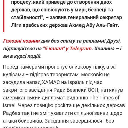
процесу, який приведе до створення двох
держав, що співіснують у мирі, безпеці та
стабільності", – заявив генеральний секретар
Ліги арабських держав Ахмед Абу Аль-Гейт.
Головні новини
дня без спаму та реклами! Друзі,
підписуйтеся на
"5 канал" у Telegram
. Хвилина – і
ви в курсі подій.
Перед камерами пропонує оливкову гілку, а за
кулісами – підіграє терористам. московія не
засудила напад ХАМАС на Ізраїль під час
закритого засідання Ради Безпеки ООН, натякнув
американський дипломат виданню The Times of
Israel. Через позицію росії та ще декількох держав
Радбез так і не зміг ухвалити спільної заяви щодо
атаки бойовиків. Засідання завершилося і без