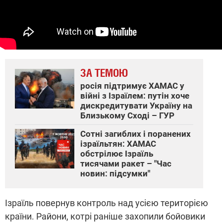
ЗА ТЕМОЮ
росія підтримує ХАМАС у
війні з Ізраїлем: путін хоче
дискредитувати Україну на
Близькому Сході – ГУР
Сотні загиблих і поранених
ізраїльтян: ХАМАС
обстрілює Ізраїль
тисячами ракет – "Час
новин: підсумки"
Ізраїль повернув контроль над усією територією
країни. Райони, котрі раніше захопили бойовики