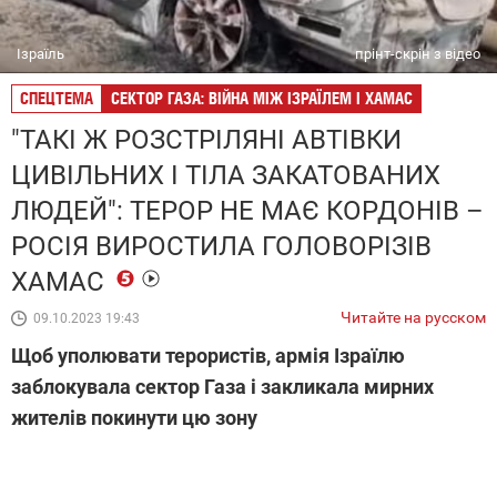
Ізраїль
прінт-скрін з відео
СПЕЦТЕМА
СЕКТОР ГАЗА: ВІЙНА МІЖ ІЗРАЇЛЕМ І ХАМАС
"ТАКІ Ж РОЗСТРІЛЯНІ АВТІВКИ
ЦИВІЛЬНИХ І ТІЛА ЗАКАТОВАНИХ
ЛЮДЕЙ": ТЕРОР НЕ МАЄ КОРДОНІВ –
РОСІЯ ВИРОСТИЛА ГОЛОВОРІЗІВ
ХАМАС
Читайте на русском
09.10.2023 19:43
Щоб уполювати терористів, армія Ізраїлю
заблокувала сектор Газа і закликала мирних
жителів покинути цю зону