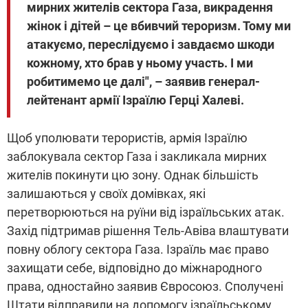
мирних жителів сектора Газа, викрадення
жінок і дітей – це вбивчий тероризм. Тому ми
атакуємо, переслідуємо і завдаємо шкоди
кожному, хто брав у ньому участь. І ми
робитимемо це далі", – заявив генерал-
лейтенант армії Ізраїлю Герці Халеві.
Щоб уполювати терористів, армія Ізраїлю
заблокувала сектор Газа і закликала мирних
жителів покинути цю зону. Однак більшість
залишаються у своїх домівках, які
перетворюються на руїни від ізраїльських атак.
Захід підтримав рішення Тель-Авіва влаштувати
повну облогу сектора Газа. Ізраїль має право
захищати себе, відповідно до міжнародного
права, одностайно заявив Євросоюз. Сполучені
Штати відправили на допомогу ізраїльському