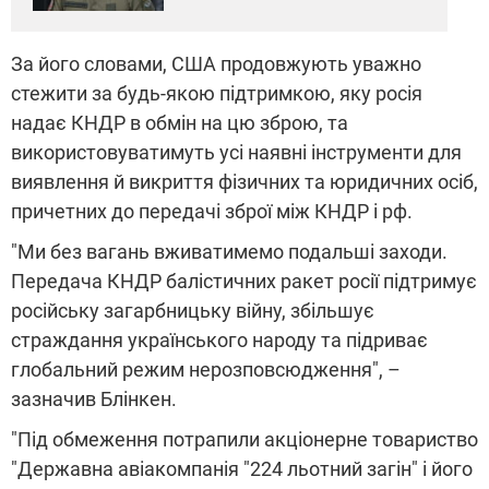
За його словами, США продовжують уважно
стежити за будь-якою підтримкою, яку росія
надає КНДР в обмін на цю зброю, та
використовуватимуть усі наявні інструменти для
виявлення й викриття фізичних та юридичних осіб,
причетних до передачі зброї між КНДР і рф.
"Ми без вагань вживатимемо подальші заходи.
Передача КНДР балістичних ракет росії підтримує
російську загарбницьку війну, збільшує
страждання українського народу та підриває
глобальний режим нерозповсюдження", –
зазначив Блінкен.
"Під обмеження потрапили акціонерне товариство
"Державна авіакомпанія "224 льотний загін" і його