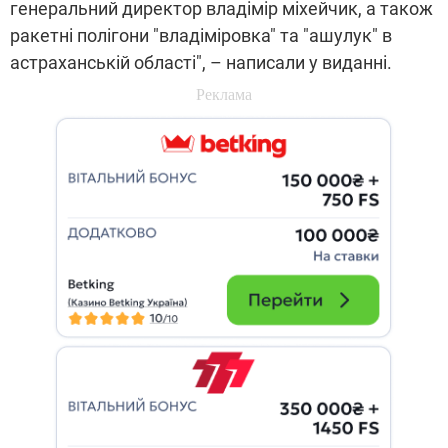
генеральний директор владімір міхейчик, а також
ракетні полігони "владіміровка" та "ашулук" в
астраханській області", – написали у виданні.