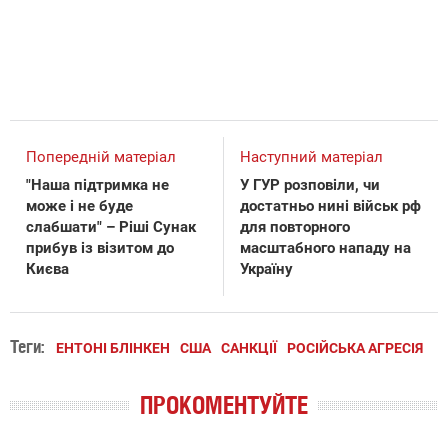
Попередній матеріал
Наступний матеріал
"Наша підтримка не
У ГУР розповіли, чи
може і не буде
достатньо нині військ рф
слабшати" – Ріші Сунак
для повторного
прибув із візитом до
масштабного нападу на
Києва
Україну
Теги:
ЕНТОНІ БЛІНКЕН
США
САНКЦІЇ
РОСІЙСЬКА АГРЕСІЯ
ПРОКОМЕНТУЙТЕ