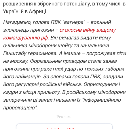
розширення її збройного потенціалу, в тому числі в
Україні й в Африці.
Нагадаємо, голова ПВК "вагнера" – воєнний
злочинець пригожин –
оголосив війну вищому
командуванню рф
. Він вимагав видати йому
очільника міноборони шойгу та начальника
Генштабу герасимова. А інакше – погрожував піти
на москву. Формальним приводом стала заява
пригожина про ракетний удар по тилових таборах
його найманців. За словами голови ПВК, завдали
його регулярні російські війська. Оприлюднили і
кадри з місця прильоту. В російському міноборони
заперечили ці заяви і назвали їх "інформаційною
провокацією".