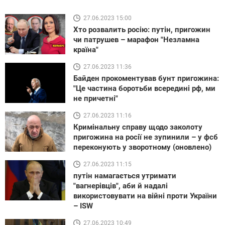
27.06.2023 15:00
Хто розвалить росію: путін, пригожин
чи патрушев – марафон "Незламна
країна"
27.06.2023 11:36
Байден прокоментував бунт пригожина:
"Це частина боротьби всередині рф, ми
не причетні"
27.06.2023 11:16
Кримінальну справу щодо заколоту
пригожина на росії не зупинили – у фсб
переконують у зворотному (оновлено)
27.06.2023 11:15
путін намагається утримати
"вагнерівців", аби й надалі
використовувати на війні проти України
– ISW
27.06.2023 10:49