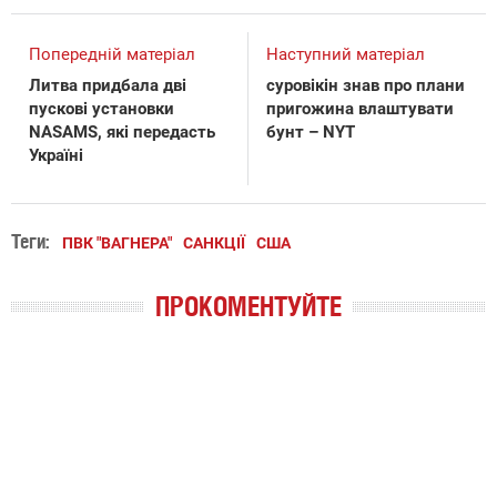
Попередній матеріал
Наступний матеріал
Литва придбала дві
суровікін знав про плани
пускові установки
пригожина влаштувати
NASAMS, які передасть
бунт – NYT
Україні
Теги:
ПВК "ВАГНЕРА"
САНКЦІЇ
США
ПРОКОМЕНТУЙТЕ