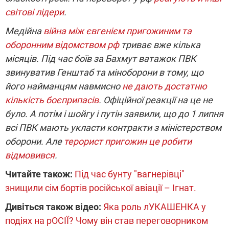
світові лідери
.
Медійна
війна між євгенієм пригожиним та
оборонним відомством рф
триває вже кілька
місяців. Під час боїв за Бахмут ватажок ПВК
звинуватив Генштаб та міноборони в тому, що
його найманцям навмисно
не дають достатню
кількість боєприпасів
. Офіційної реакції на це не
було. А потім і шойгу і путін заявили, що до 1 липня
всі ПВК мають укласти контракти з міністерством
оборони. Але
терорист пригожин це робити
відмовився
.
Читайте також:
Під час бунту "вагнерівці"
знищили сім бортів російської авіації – Ігнат.
Дивіться також відео:
Яка роль лУКАШЕНКА у
подіях на рОСІЇ? Чому він став переговорником