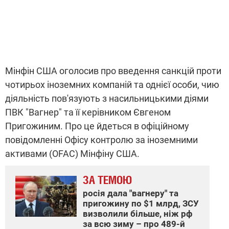
Мінфін США оголосив про введення санкцій проти
чотирьох іноземних компаній та однієї особи, чию
діяльність пов'язують з насильницькими діями
ПВК "Вагнер" та її керівником Євгеном
Пригожиним. Про це йдеться в офіційному
повідомленні Офісу контролю за іноземними
активами (OFAC) Мінфіну США.
ЗА ТЕМОЮ
росія дала "вагнеру" та
пригожину по $1 млрд, ЗСУ
визволили більше, ніж рф
за всю зиму – про 489-й