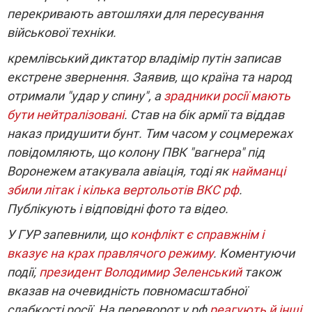
перекривають автошляхи для пересування
військової техніки.
кремлівський диктатор владімір путін записав
екстрене звернення. Заявив, що країна та народ
отримали "удар у спину", а
зрадники росії мають
бути нейтралізовані
. Став на бік армії та віддав
наказ придушити бунт. Тим часом у соцмережах
повідомляють, що к
олону ПВК "вагнера" під
Воронежем атакувала авіація, тоді як
найманці
збили літак і кілька вертольотів ВКС рф
.
Публікують і відповідні фото та відео.
У ГУР запевнили, що
конфлікт є справжнім і
вказує на крах правлячого режиму
. Коментуючи
події,
президент Володимир Зеленський
також
вказав на очевидність повномасштабної
слабкості росії. На переворот у рф
реагують й інші