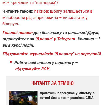
між кремлем та "вагнером"?
Читайте також:
пєсков: шойгу залишається в
міноборони рф, а пригожина – висилають у
білорусь.
Головні новини
дня без спаму та реклами! Друзі,
підписуйтеся на
"5 канал" у Telegram
. Хвилина – і
ви в курсі подій.
Підтримайте журналістів "5 каналу" на передовій.
Робіть свій внесок у перемогу –
підтримуйте ЗСУ
.
ЧИТАЙТЕ ЗА ТЕМОЮ
пригожин перебуває у мінську в
готелі без вікон – розвідка США