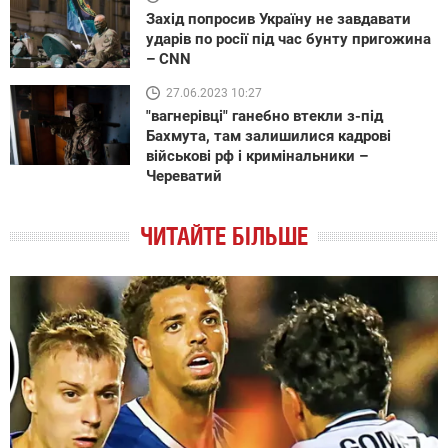
Захід попросив Україну не завдавати
ударів по росії під час бунту пригожина
– CNN
27.06.2023 10:27
"вагнерівці" ганебно втекли з-під
Бахмута, там залишилися кадрові
військові рф і кримінальники –
Череватий
ЧИТАЙТЕ БІЛЬШЕ