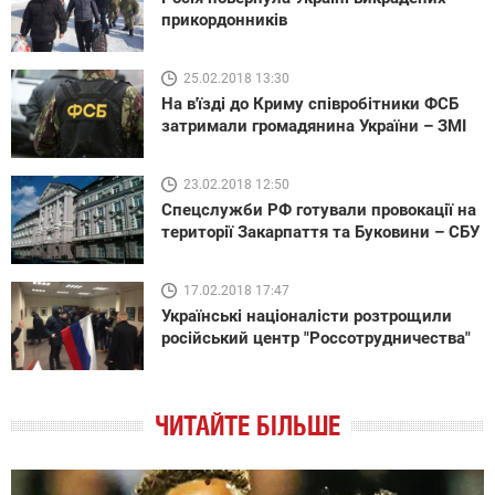
прикордонників
25.02.2018 13:30
На в'їзді до Криму співробітники ФСБ
затримали громадянина України – ЗМІ
23.02.2018 12:50
Спецслужби РФ готували провокації на
території Закарпаття та Буковини – СБУ
17.02.2018 17:47
Українські націоналісти розтрощили
російський центр "Россотрудничества"
ЧИТАЙТЕ БІЛЬШЕ