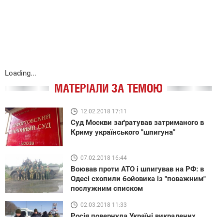
Loading...
МАТЕРІАЛИ ЗА ТЕМОЮ
12.02.2018 17:11
Суд Москви заґратував затриманого в
Криму українського "шпигуна"
07.02.2018 16:44
Воював проти АТО і шпигував на РФ: в
Одесі схопили бойовика із "поважним"
послужним списком
02.03.2018 11:33
Росія повернула Україні викрадених