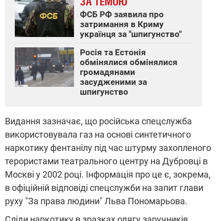
ЗА ТЕМОЮ
ФСБ РФ заявила про
затримання в Криму
українця за "шпигунство"
Росія та Естонія
обмінялися обмінялися
громадянами
засудженими за
шпигунство
Видання зазначає, що російська спецслужба
використовувала газ на основі синтетичного
наркотику фентанілу під час штурму захопленого
терористами театрального центру на Дубровці в
Москві у 2002 році. Інформація про це є, зокрема,
в офіційній відповіді спецслужби на запит глави
руху "За права людини" Льва Пономарьова.
Сліди наркотику в зразках одягу заручників