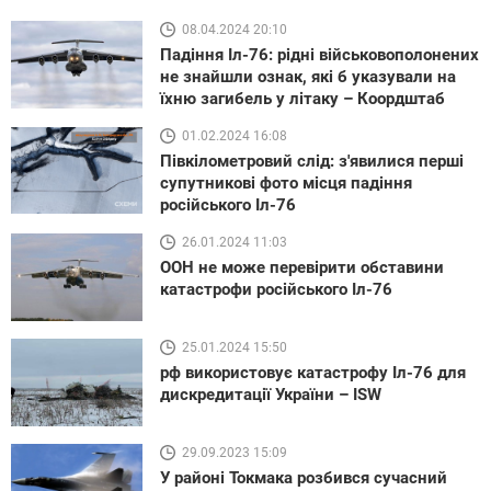
08.04.2024 20:10
Падіння Іл-76: рідні військовополонених
не знайшли ознак, які б указували на
їхню загибель у літаку – Коордштаб
01.02.2024 16:08
Півкілометровий слід: з'явилися перші
супутникові фото місця падіння
російського Іл-76
26.01.2024 11:03
ООН не може перевірити обставини
катастрофи російського Іл-76
25.01.2024 15:50
рф використовує катастрофу Іл-76 для
дискредитації України – ISW
29.09.2023 15:09
У районі Токмака розбився сучасний