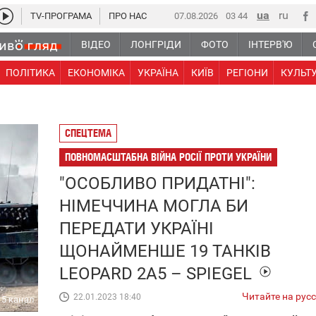
TV-ПРОГРАМА
ПРО НАС
07.08.2026
03 44
ВІДЕО
ЛОНГРІДИ
ФОТО
ІНТЕРВ'Ю
ПОЛІТИКА
ЕКОНОМІКА
УКРАЇНА
КИЇВ
РЕГІОНИ
КУЛЬТ
СПЕЦТЕМА
ПОВНОМАСШТАБНА ВІЙНА РОСІЇ ПРОТИ УКРАЇНИ
"ОСОБЛИВО ПРИДАТНІ":
НІМЕЧЧИНА МОГЛА БИ
ПЕРЕДАТИ УКРАЇНІ
ЩОНАЙМЕНШЕ 19 ТАНКІВ
LEOPARD 2A5 – SPIEGEL
Читайте на рус
22.01.2023 18:40
5 канал