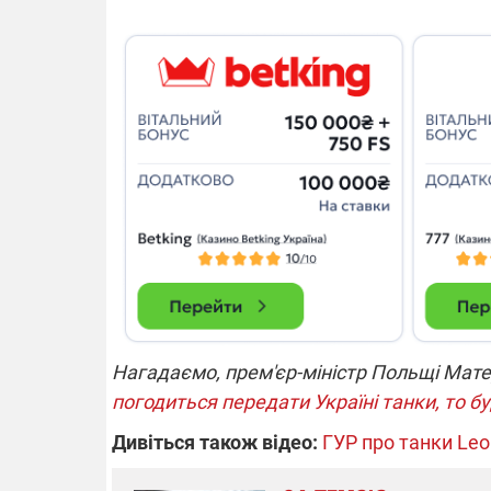
14.11.2025 1
"Око та щит"
РЕБ і пікапи
збір коштів 
одразу чоти
бригад ЗСУ
Нагадаємо, прем'єр-міністр Польщі Ма
погодиться передати Україні танки, то б
Дивіться також відео:
ГУР про танки Leo