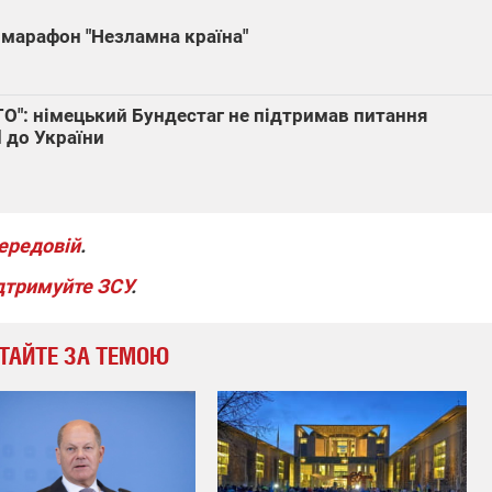
 марафон "Незламна країна"
ТО": німецький Бундестаг не підтримав питання
d до України
передовій
.
дтримуйте ЗСУ
.
ТАЙТЕ ЗА ТЕМОЮ