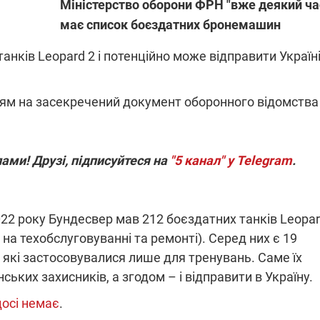
Міністерство оборони ФРН "вже деякий ча
має список боєздатних бронемашин
нків Leopard 2 і потенційно може відправити Україні
ПЛІВКИ МІНДІЧА: СПРАВА
ННЯ СВІТЛА В УКРАЇНІ
ОБОРУДОК ДРУГА ЗЕЛЕНСЬКО
живачів у чотирьох
ням на засекречений документ оборонного відомства
Нова підозра у справі Міндіча: 
лишається без світла після
взялося за колишнього виконав
бстрілів
директора Енергоатому
ербанки: через аномальну
З колишнього віцепрем'єра Олек
пні, можуть повернутися
Чернишова зняли електронний
ами! Друзі, підписуйтеся на
"5 канал" у Telegram
.
ключень – подробиці
браслет стеження
022 року Бундесвер мав 212 боєздатних танків Leopar
 на техобслуговуванні та ремонті). Серед них є 19
 які застосовувалися лише для тренувань. Саме їх
2:09
11.08.2025 15:16
ьких захисників, а згодом – і відправити в Україну.
Працюють на
війни" та
передовій:
досі немає
.
ндарний
підтримайте
nger
військкорів "5 каналу",