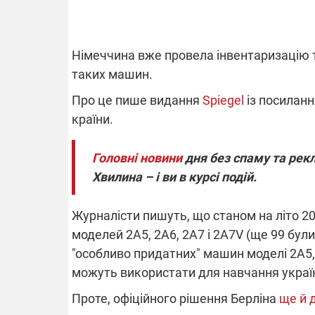
Німеччина вже провела інвентаризацію та
ВІДКЛЮЧЕ
таких машин.
Частина спо
Про це пише видання
Spiegel
із посилан
областях за
країни.
російських о
Готуйте пав
спеку у сер
Головні новини
дня без спаму та рекл
графіки від
Хвилина – і ви в курсі подій.
Журналісти пишуть, що станом на літо 2
моделей 2А5, 2А6, 2А7 і 2А7V (ще 99 були
"особливо придатних" машин моделі 2А5,
08.09.2025 1
можуть використати для навчання українс
Підтримай
"Машинерію 
Проте, офіційного рішення Берліна
ще й 
виграй леге
Dodge Challe