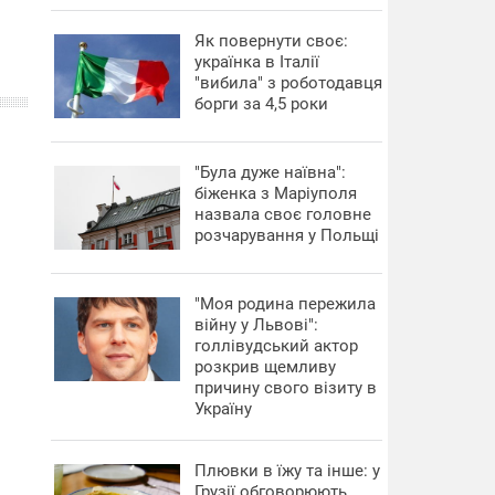
​Як повернути своє:
українка в Італії
"вибила" з роботодавця
борги за 4,5 роки
"Була дуже наївна":
біженка з Маріуполя
назвала своє головне
розчарування у Польщі
"Моя родина пережила
війну у Львові":
голлівудський актор
розкрив щемливу
причину свого візиту в
Україну
Плювки в їжу та інше: у
Грузії обговорюють