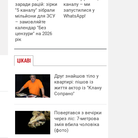
заради рацій: зірки
каналу – ми
"5 каналу" зібрали
запустилися у
мільйони для ЗСУ
WhatsApp!
– замовляйте
календар "Без
цензури" на 2026
рік
ЦІКАВІ
Друг знайшов тіло у
квартирі: пішов із
життя актор із "Клану
Сопрано"
Повертався з вечірки
через ліс: 7-метрова
змія вбила чоловіка
(фото)