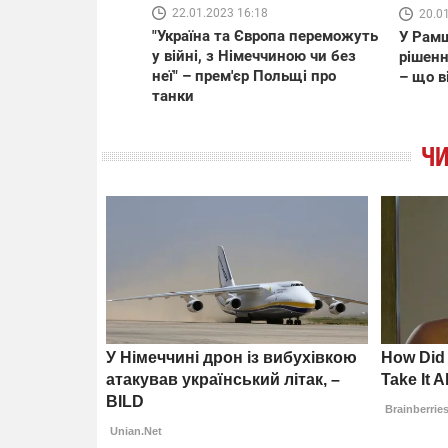
22.01.2023 16:18
20.0
"Україна та Європа переможуть
У Рамш
у війні, з Німеччиною чи без
рішенн
неї" – прем'єр Польщі про
– що в
танки
ЧИ