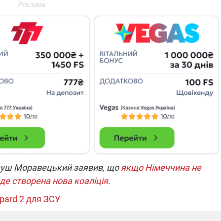
які знімають на
найгарячіших
напрямках фронту
7:15
04.12.2025 12:37
: дрони,
"Відправте
 – триває
Вернадського на
на потреби
фронт": стрілецька
рьох
бригада Повітряних
сил ЗСУ збирає на
НРК Numo
теуш Моравецький заявив, що
якщо Німеччина не
уде створена нова коаліція
.
pard 2 для ЗСУ