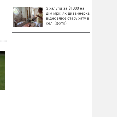
З халупи за $1000 на
дім мрії: як дизайнерка
відновлює стару хату в
селі (фото)