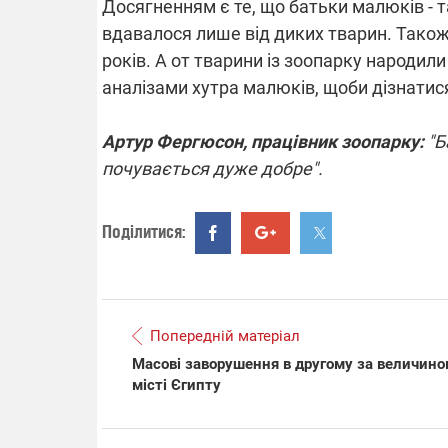
Досягненням є те, що батьки малюків - 
вдавалося лише від диких тварин. Також 
років. А от тварини із зоопарку народил
аналізами хутра малюків, щоби дізнатися
ВІДКЛЮЧЕ
Артур Фергюсон, працівник зоопарку:
Частина спо
"Б
областях за
почувається дуже добре".
російських о
Готуйте пав
спеку у сер
графіки від
Поділитися:
Попередній матеріал
Масові заворушення в другому за величин
08.09.2025 
місті Єгипту
Підтримай
"Машинерію 
виграй леге
Dodge Challe