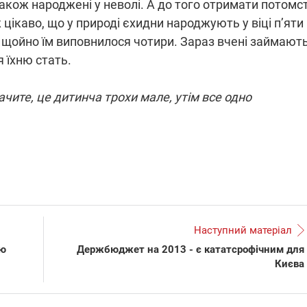
також народжені у неволі. А до того отримати потомс
цікаво, що у природі єхидни народжують у віці п’яти
и щойно їм виповнилося чотири. Зараз вчені займают
ПЛІВКИ МІНДІЧА: СПРАВА
 їхню стать.
ННЯ СВІТЛА В УКРАЇНІ
ОБОРУДОК ДРУГА ЗЕЛЕНСЬКО
живачів у чотирьох
ачите, це дитинча трохи мале, утім все одно
Нова підозра у справі Міндіча: 
лишається без світла після
взялося за колишнього виконав
бстрілів
директора Енергоатому
ербанки: через аномальну
З колишнього віцепрем'єра Олек
пні, можуть повернутися
Чернишова зняли електронний
ключень – подробиці
браслет стеження
Наступний матеріал
ою
Держбюджет на 2013 - є кататсрофічним для
12:09
11.08.2025 15:16
Києва
Працюють на
війни" та
передовій:
ндарний
підтримайте
nger
військкорів "5 каналу",