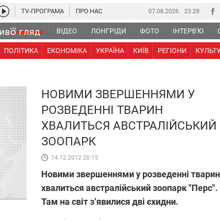
TV-ПРОГРАМА
ПРО НАС
07.08.2026
23 28
ВІДЕО
ЛОНГРІДИ
ФОТО
ІНТЕРВ'Ю
ПОЛІТИКА
ЕКОНОМІКА
УКРАЇНА
КИЇВ
РЕГІОНИ
КУЛЬТ
НОВИМИ ЗВЕРШЕННЯМИ У
РОЗВЕДЕННІ ТВАРИН
ХВАЛИТЬСЯ АВСТРАЛІЙСЬКИЙ
ЗООПАРК
14.12.2012 20:15
Новими звершеннями у розведенні тварин
хвалиться австралійський зоопарк "Перс".
Там на світ з’явилися дві єхидни.