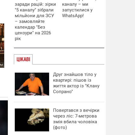
заради рацій: зірки
каналу – ми
"5 каналу" зібрали
запустилися у
мільйони для ЗСУ
WhatsApp!
– замовляйте
календар "Без
цензури" на 2026
рік
ЦІКАВІ
Друг знайшов тіло у
квартирі: пішов із
життя актор із "Клану
Сопрано"
Повертався з вечірки
через ліс: 7-метрова
змія вбила чоловіка
(фото)