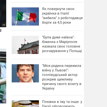
​Як повернути своє:
українка в Італії
"вибила" з роботодавця
борги за 4,5 роки
"Була дуже наївна":
біженка з Маріуполя
назвала своє головне
розчарування у Польщі
"Моя родина пережила
війну у Львові":
голлівудський актор
розкрив щемливу
причину свого візиту в
Україну
Плювки в їжу та інше: у
Грузії обговорюють