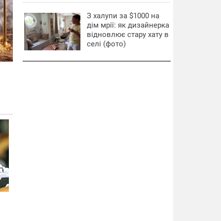
З халупи за $1000 на
дім мрії: як дизайнерка
відновлює стару хату в
селі (фото)