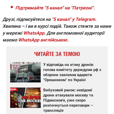
Підтримайте "5 канал" на "Патреоні".
Друзі, підписуйтеся на
"5 канал" у Telegram
.
Хвилина – і ви в курсі подій. Також стежте за нами
у мережі
WhatsApp
. Для англомовної аудиторії
маємо
WhatsApp англійською.
ЧИТАЙТЕ ЗА ТЕМОЮ
У відповідь на атаку дронів:
голова комітету держдуми рф з
оборони закликав вдарити
"Орешником" по Україні
Вибуховий ранок: невідомі
дрони атакували москву та
Підмосков'я, уже скоро
розпочнуться переговори –
трансляція