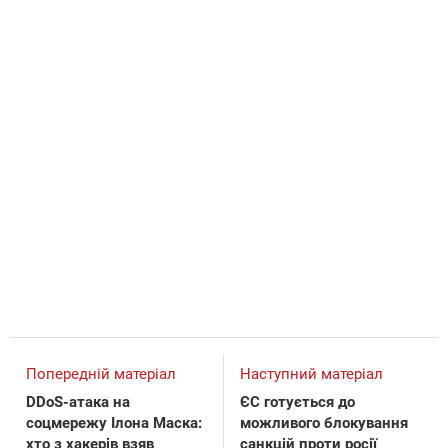
Попередній матеріал
Наступний матеріал
DDoS-атака на
ЄС готується до
соцмережу Ілона Маска:
можливого блокування
хто з хакерів взяв
санкцій проти росії