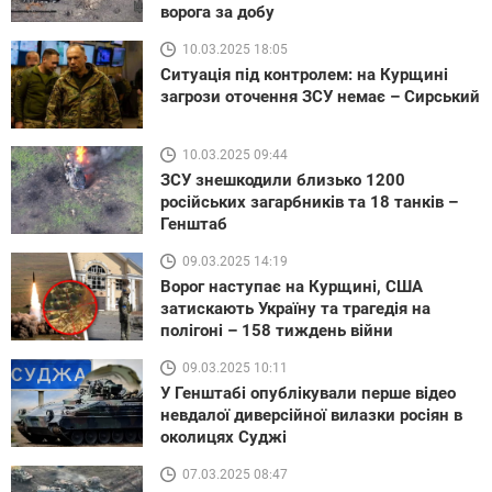
ворога за добу
10.03.2025 18:05
Ситуація під контролем: на Курщині
загрози оточення ЗСУ немає – Сирський
10.03.2025 09:44
ЗСУ знешкодили близько 1200
російських загарбників та 18 танків –
Генштаб
09.03.2025 14:19
Ворог наступає на Курщині, США
затискають Україну та трагедія на
полігоні – 158 тиждень війни
09.03.2025 10:11
У Генштабі опублікували перше відео
невдалої диверсійної вилазки росіян в
околицях Суджі
07.03.2025 08:47