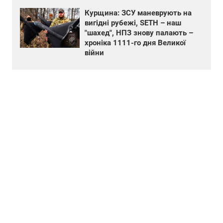
Курщина: ЗСУ маневрують на
вигідні рубежі, SETH – наш
"шахед", НПЗ знову палають –
хроніка 1111-го дня Великої
війни