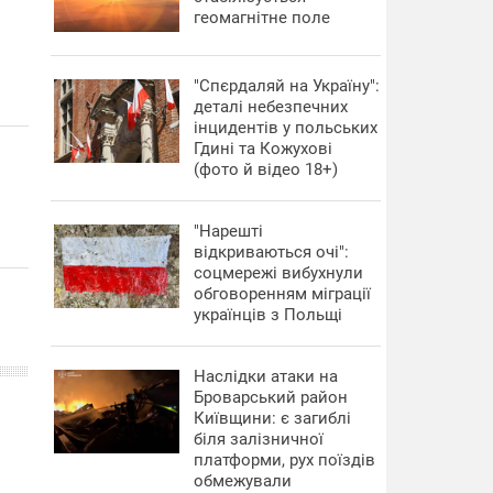
геомагнітне поле
"Спєрдаляй на Україну":
деталі небезпечних
інцидентів у польських
Гдині та Кожухові
(фото й відео 18+)
"Нарешті
відкриваються очі":
соцмережі вибухнули
обговоренням міграції
українців з Польщі
Наслідки атаки на
Броварський район
Київщини: є загиблі
біля залізничної
платформи, рух поїздів
обмежували