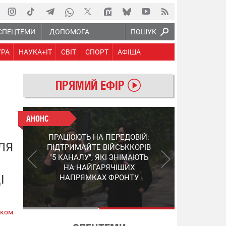
СПЕЦТЕМИ
ДОПОМОГА
ПОШУК
УРА
НАУКА+IT
СВІТ
СПОРТ
АФІША
ПРЯМИЙ ЕФІР
АНОНС
АНОНС
КІНЕЦЬ ВОРОЖИМ
ПРАЦЮЮТЬ НА ПЕРЕДОВІЙ:
"МОЛНІЯМ" ТА FPV: ЯК
ЛЯ
ПІДТРИМАЙТЕ ВІЙСЬККОРІВ
УКРАЇНСЬКИЙ STEP-3
"5 КАНАЛУ", ЯКІ ЗНІМАЮТЬ
ЗМІНЮЄ ПРАВИЛА ГРИ –
НА НАЙГАРЯЧІШИХ
ПОДРОБИЦІ ПРО
І
НАПРЯМКАХ ФРОНТУ
ПЕРЕХОПЛЮВАЧ
ском