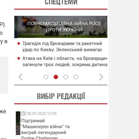
СПЕЦТЕМИ
СПЕЦОПЕРА
ПОВНОМАСШТАБНА ВІЙНА РОСІЇ
Р)
НА РО
ПРОТИ УКРАЇНИ
ГО
ню
у в
Трагедія під Броварами та ракетний
НАБУ
Нові удари 
удар по Києву: Зеленський вимагає
чого
інфраструкт
нових санкцій проти рф
уражені об'
Атака на Київ і область: на Броварщині
сія
Операція "
загинули троє людей, зокрема дитина
систем ураз
(оновлено)
флоту рф
ВИБІР РЕДАКЦІЇ
уже
08.09.2025 12:09
11.08.2025 15:
Підтримай
Працюють на
"Машинерію війни" та
передовій:
виграй легендарний
підтримайте
Dodge Challenger
військкорів "5