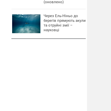
(оновлено)
Через Ель-Ніньо до
берегів прямують акули
та отруйні змії –
науковці