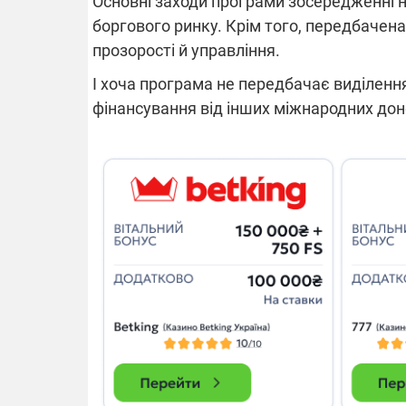
Основні заходи програми зосередженні на
боргового ринку. Крім того, передбачена
прозорості й управління.
14.11.2025 1
"Око та щит"
І хоча програма не передбачає виділенн
РЕБ і пікапи
фінансування від інших міжнародних доно
збір коштів 
одразу чоти
бригад ЗСУ