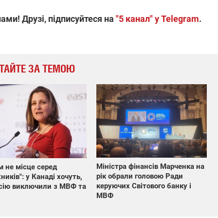
ами! Друзі, підписуйтеся на
"5 канал" у Telegram
.
ТАЙТЕ ЗА ТЕМОЮ
Міністра фінансів Марченка на
м не місце серед
рік обрали головою Ради
иків": у Канаді хочуть,
керуючих Світового банку і
сію виключили з МВФ та
МВФ