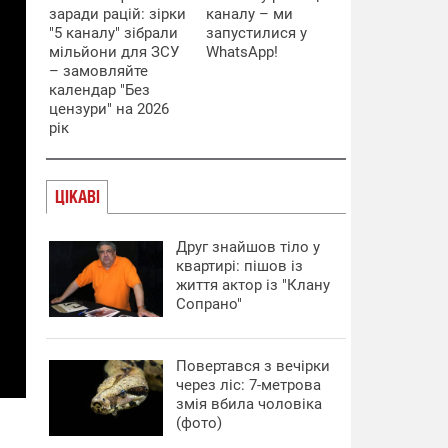
заради рацій: зірки
каналу – ми
"5 каналу" зібрали
запустилися у
мільйони для ЗСУ
WhatsApp!
– замовляйте
календар "Без
цензури" на 2026
рік
ЦІКАВІ
Друг знайшов тіло у
квартирі: пішов із
життя актор із "Клану
Сопрано"
Повертався з вечірки
через ліс: 7-метрова
змія вбила чоловіка
(фото)