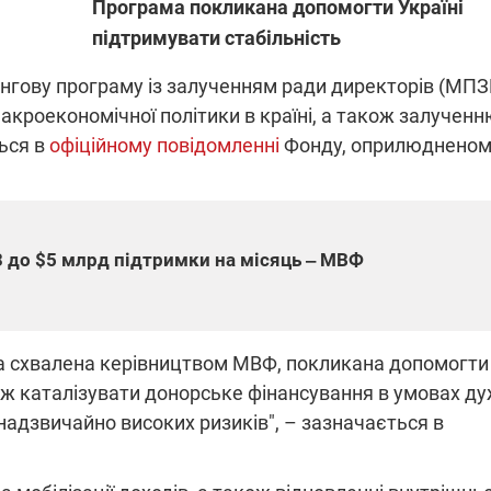
Програма покликана допомогти Україні
підтримувати стабільність
гову програму із залученням ради директорів (МПЗ
ПЛІВКИ МІНДІЧА: СПРАВА
ННЯ СВІТЛА В УКРАЇНІ
ОБОРУДОК ДРУГА ЗЕЛЕНСЬКО
макроекономічної політики в країні, а також залучен
ться в
офіційному повідомленні
Фонду, оприлюдненом
живачів у чотирьох
Нова підозра у справі Міндіча: 
лишається без світла після
взялося за колишнього виконав
бстрілів
директора Енергоатому
ербанки: через аномальну
З колишнього віцепрем'єра Олек
пні, можуть повернутися
Чернишова зняли електронний
ключень – подробиці
браслет стеження
3 до $5 млрд підтримки на місяць ‒ МВФ
а схвалена керівництвом МВФ, покликана допомогти
кож каталізувати донорське фінансування в умовах д
2:09
11.08.2025 15:16
надзвичайно високих ризиків", – зазначається в
Працюють на
війни" та
передовій:
ндарний
підтримайте
nger
військкорів "5 каналу",