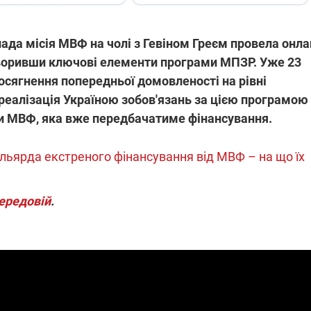
пада місія МВФ на чолі з Гевіном Греєм провела онла
оворивши ключові елементи програми МПЗР. Уже 23
осягнення попередньої домовленості на рівні
 реалізація Україною зобов'язань за цією програмою
и МВФ, яка вже передбачатиме фінансування.
ільярда екстреного фінансування від МВФ – на що їх
передовій
.