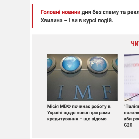
Головні новини
дня без спаму та рекл
Хвилина – і ви в курсі подій.
ЧИ
Місія МВФ починає роботу в
"Палія
Україні щодо нової програми
пожежн
кредитування – що відомо
аби ро
G20