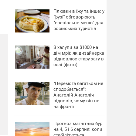
Плювки в їжу та інше: у
Грузії обговорюють
"спеціальне меню" для
російських туристів
З халупи за $1000 на
дім мрії: як дизайнерка
відновлює стару хату в
селі (фото)
"Перемога багатьом не
сподобається":
Анатолій Анатоліч
відповів, чому він не
на фронті
Прогноз магнітних бур
на 4, 5 і 6 серпня: коли
стабілізується