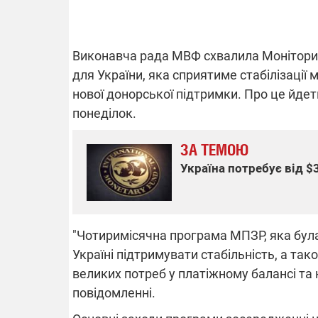
Виконавча рада МВФ схвалила Моніторин
ВІДКЛЮЧЕ
для України, яка сприятиме стабілізації 
нової донорської підтримки. Про це йде
Частина спо
понеділок.
областях за
російських о
Готуйте пав
ЗА ТЕМОЮ
спеку у сер
графіки від
Україна потребує від $
"Чотиримісячна програма МПЗР, яка бул
Україні підтримувати стабільність, а та
08.09.2025 1
великих потреб у платіжному балансі та 
Підтримай
"Машинерію 
повідомленні.
виграй леге
Dodge Challe