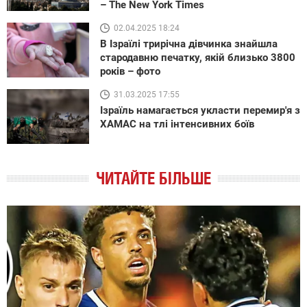
– The New York Times
02.04.2025 18:24
В Ізраїлі трирічна дівчинка знайшла
стародавню печатку, якій близько 3800
років – фото
31.03.2025 17:55
Ізраїль намагається укласти перемир'я з
ХАМАС на тлі інтенсивних боїв
ЧИТАЙТЕ БІЛЬШЕ