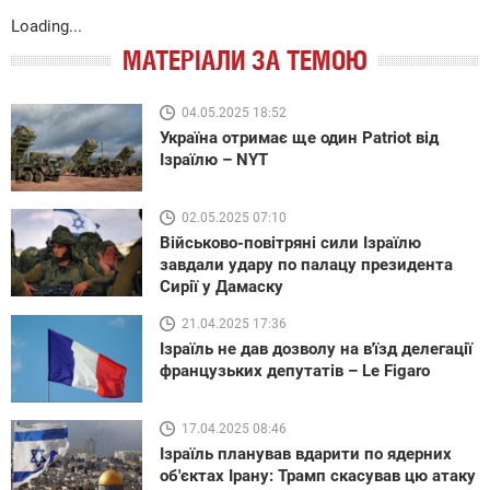
Loading...
МАТЕРІАЛИ ЗА ТЕМОЮ
04.05.2025 18:52
Україна отримає ще один Patriot від
Ізраїлю – NYT
02.05.2025 07:10
Військово-повітряні сили Ізраїлю
завдали удару по палацу президента
Сирії у Дамаску
21.04.2025 17:36
Ізраїль не дав дозволу на в'їзд делегації
французьких депутатів – Le Figaro
17.04.2025 08:46
Ізраїль планував вдарити по ядерних
об'єктах Ірану: Трамп скасував цю атаку