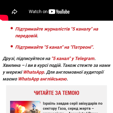
Підтримайте журналістів "5 каналу" на
передовій
.
Підтримайте "5 канал" на "Патреоні".
Друзі, підписуйтеся на
"5 канал" у Telegram
.
Хвилина – і ви в курсі подій. Також стежте за нами
у мережі
WhatsApp
. Для англомовної аудиторії
маємо
WhatsApp англійською
.
ЧИТАЙТЕ ЗА ТЕМОЮ
Ізраїль завдав серії авіаударів по
сектору Газа, серед жертв –