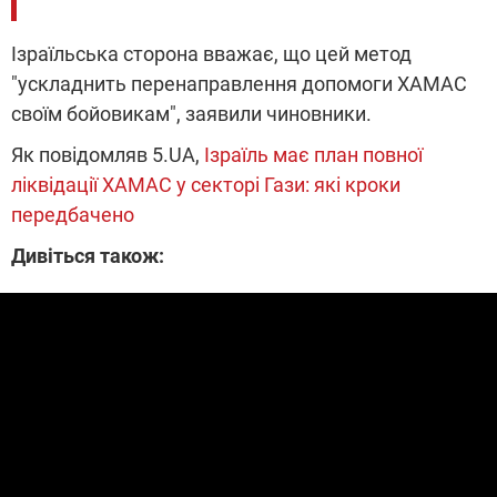
Ізраїльська сторона вважає, що цей метод
"ускладнить перенаправлення допомоги ХАМАС
своїм бойовикам", заявили чиновники.
Як повідомляв 5.UA,
Ізраїль має план повної
ліквідації ХАМАС у секторі Гази: які кроки
передбачено
Дивіться також: