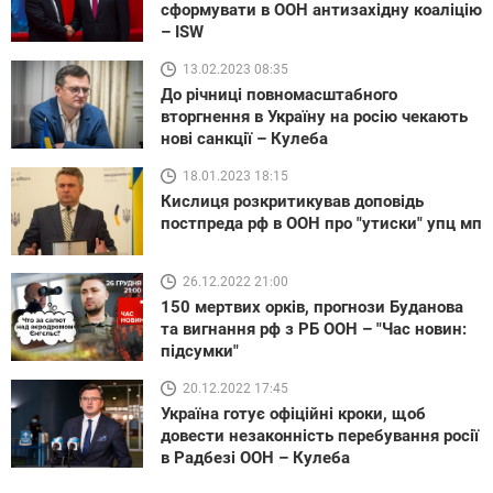
сформувати в ООН антизахідну коаліцію
– ISW
13.02.2023 08:35
До річниці повномасштабного
вторгнення в Україну на росію чекають
нові санкції – Кулеба
18.01.2023 18:15
Кислиця розкритикував доповідь
постпреда рф в ООН про "утиски" упц мп
26.12.2022 21:00
150 мертвих орків, прогнози Буданова
та вигнання рф з РБ ООН – "Час новин:
підсумки"
20.12.2022 17:45
Україна готує офіційні кроки, щоб
довести незаконність перебування росії
в Радбезі ООН – Кулеба