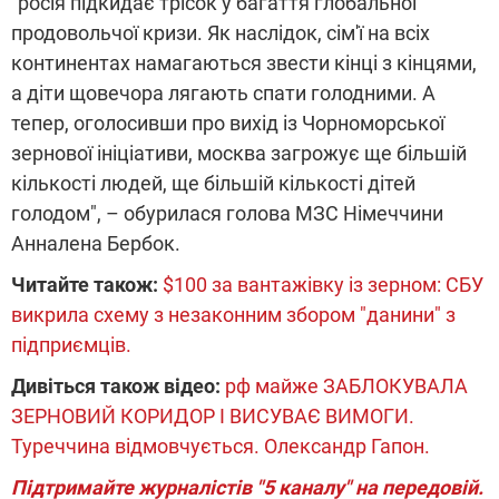
"росія підкидає трісок у багаття глобальної
продовольчої кризи. Як наслідок, сім'ї на всіх
континентах намагаються звести кінці з кінцями,
а діти щовечора лягають спати голодними. А
тепер, оголосивши про вихід із Чорноморської
зернової ініціативи, москва загрожує ще більшій
кількості людей, ще більшій кількості дітей
голодом", – обурилася голова МЗС Німеччини
Анналена Бербок.
Читайте також:
$100 за вантажівку із зерном: СБУ
викрила схему з незаконним збором "данини" з
підприємців.
Дивіться також відео:
рф майже ЗАБЛОКУВАЛА
ЗЕРНОВИЙ КОРИДОР І ВИСУВАЄ ВИМОГИ.
Туреччина відмовчується. Олександр Гапон.
Підтримайте журналістів "5 каналу" на передовій.