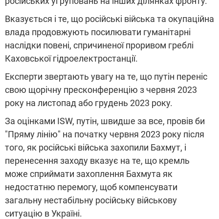
російських угруповань на інших ділянках фронту.
Вказується і те, що російські війська та окупаційна
влада продовжують посилювати гуманітарні
наслідки повені, спричиненої проривом греблі
Каховської гідроелектростанції.
Експерти звертають увагу на те, що путін переніс
свою щорічну пресконференцію з червня 2023
року на листопад або грудень 2023 року.
За оцінками ISW, путін, швидше за все, провів би
"Пряму лінію" на початку червня 2023 року після
того, як російські війська захопили Бахмут, і
перенесення заходу вказує на те, що кремль
може сприймати захоплення Бахмута як
недостатню перемогу, щоб компенсувати
загальну нестабільну російську військову
ситуацію в Україні.