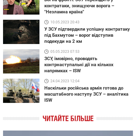
контратаки, знищуючи ворога –
"Незламна країна"
10.05.2023 20:43
У ЗСУ підтвердили успішну контратаку
під Бахмутом – ворог відступив
подекуди на 2 км
05.05.2023 07:53
ЗСУ, імовірно, проводять
контрнаступальні дії на кількох
напрямках – ISW
24.04.2023 12:04
Наскільки російська армія готова до
масштабного наступу ЗСУ – аналітика
ISW
ЧИТАЙТЕ БІЛЬШЕ