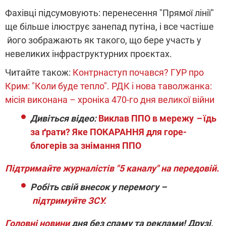
Фахівці підсумовують: перенесення "Прямої лінії"
ще більше ілюструє занепад путіна, і все частіше
його зображають як такого, що бере участь у
невеликих інфраструктурних проєктах.
Читайте також:
Контрнаступ почався? ГУР про
Крим: "Коли буде тепло". РДК і нова таволжанка:
місія виконана – хроніка 470-го дня великої війни
Дивіться відео:
Виклав ППО в мережу
–
їдь
за ґрати? Яке ПОКАРАННЯ для горе-
блогерів за знімання ППО
Підтримайте журналістів "5 каналу" на передовій.
Робіть свій внесок у перемогу –
підтримуйте ЗСУ.
Головні новини
дня без спаму та реклами! Друзі,