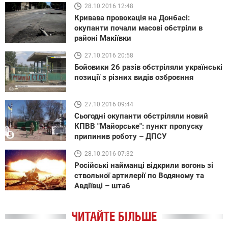
28.10.2016 12:48
Кривава провокація на Донбасі:
окупанти почали масові обстріли в
районі Макіївки
27.10.2016 20:58
Бойовики 26 разів обстріляли українські
позиції з різних видів озброєння
27.10.2016 09:44
Сьогодні окупанти обстріляли новий
КПВВ "Майорське": пункт пропуску
припинив роботу – ДПСУ
28.10.2016 07:32
Російські найманці відкрили вогонь зі
ствольної артилерії по Водяному та
Авдіївці – штаб
ЧИТАЙТЕ БІЛЬШЕ