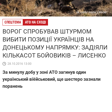
vk.com/ полк \"Азов\"
СПЕЦТЕМА
АТО НА СХОДІ
ВОРОГ СПРОБУВАВ ШТУРМОМ
ВИБИТИ ПОЗИЦІЇ УКРАЇНЦІВ НА
ДОНЕЦЬКОМУ НАПРЯМКУ: ЗАДІЯЛИ
КІЛЬКАСОТ БОЙОВИКІВ – ЛИСЕНКО
28.10.2016 13:00
За минулу добу у зоні АТО загинув один
український віёйськовий, ще шестеро зазнали
поранень