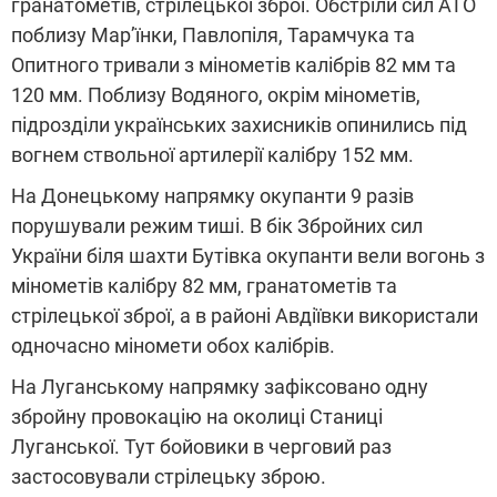
гранатометів, стрілецької зброї. Обстріли сил АТО
поблизу Мар’їнки, Павлопіля, Тарамчука та
Опитного тривали з мінометів калібрів 82 мм та
120 мм. Поблизу Водяного, окрім мінометів,
підрозділи українських захисників опинились під
вогнем ствольної артилерії калібру 152 мм.
На Донецькому напрямку окупанти 9 разів
порушували режим тиші. В бік Збройних сил
України біля шахти Бутівка окупанти вели вогонь з
мінометів калібру 82 мм, гранатометів та
стрілецької зброї, а в районі Авдіївки використали
одночасно міномети обох калібрів.
На Луганському напрямку зафіксовано одну
збройну провокацію на околиці Станиці
Луганської. Тут бойовики в черговий раз
застосовували стрілецьку зброю.