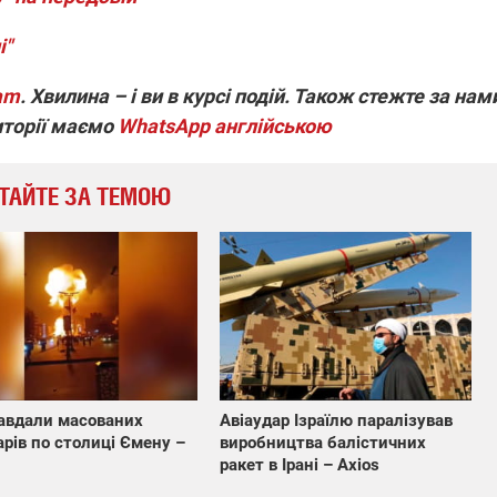
і"
ram
. Хвилина – і ви в курсі подій. Також стежте за нам
иторії маємо
WhatsApp англійською
ТАЙТЕ ЗА ТЕМОЮ
авдали масованих
Авіаудар Ізраїлю паралізував
арів по столиці Ємену –
виробництва балістичних
ракет в Ірані – Axios