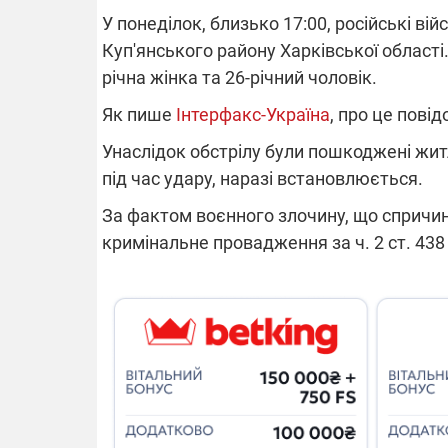
У понеділок, близько 17:00, російські ві
Куп'янського району Харківської області
річна жінка та 26-річний чоловік.
ВІДКЛЮЧЕ
Як пише
Інтерфакс-Україна
, про це пові
Частина спо
Унаслідок обстрілу були пошкоджені жит
областях за
під час удару, наразі встановлюється.
російських о
Готуйте пав
спеку у сер
За фактом воєнного злочину, що спричи
графіки від
кримінальне провадження за ч. 2 ст. 438
08.09.2025 1
Підтримай
"Машинерію 
виграй леге
Dodge Challe