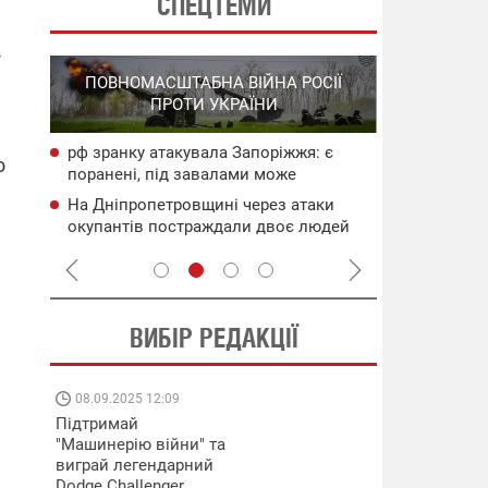
СПЕЦТЕМИ
-
СПЕЦОПЕРА
ПОВНОМАСШТАБНА ВІЙНА РОСІЇ
НА РО
ПРОТИ УКРАЇНИ
ГО
рф зранку атакувала Запоріжжя: є
НАБУ
Сили оборо
о
поранені, під завалами може
чого
по Ярославс
перебувати людина
На Дніпропетровщині через атаки
сія
Операція "К
окупантів постраждали двоє людей
"Мадяр" по
на ТОТ
ВИБІР РЕДАКЦІЇ
08.09.2025 12:09
11.08.2025 15:
Підтримай
Працюють на
"Машинерію війни" та
передовій:
виграй легендарний
підтримайте
Dodge Challenger
військкорів "5