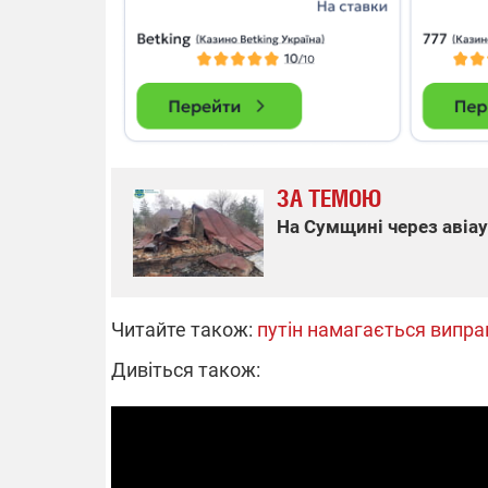
14.11.2025 1
"Око та щит"
РЕБ і пікапи
збір коштів 
одразу чоти
бригад ЗСУ
ЗА ТЕМОЮ
На Сумщині через авіа
Читайте також:
путін намагається випра
Дивіться також: