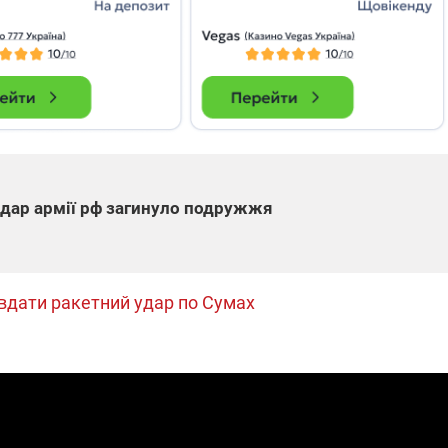
які знімають на
найгарячіших
напрямках фронту
7:15
04.12.2025 12:37
: дрони,
"Відправте
 – триває
Вернадського на
на потреби
фронт": стрілецька
рьох
бригада Повітряних
сил ЗСУ збирає на
НРК Numo
удар армії рф загинуло подружжя
вдати ракетний удар по Сумах