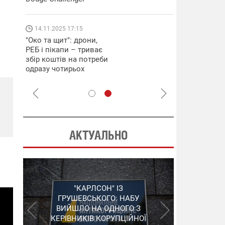
які знімають 
найгарячіших
напрямках фр
14.11.2025 17:15
04.12.2025 12:
"Око та щит": дрони,
"Відправте
РЕБ і пікапи – триває
Вернадського
збір коштів на потреби
фронт": стріл
одразу чотирьох
бригада Повіт
бригад ЗСУ
сил ЗСУ збира
НРК Numo
АКТУАЛЬНО
"ШЛАГБАУМ" НА
"КАРЛСОН" ІЗ
СЕРГІЙ ПУШКАР,
ДЕРЖКОНТРАКТАХ: НАБУ
ГРУШЕВСЬКОГО: НАБУ
ЗГАДАНИЙ У "ПЛІВКАХ
ВИЙШЛО НА ОДНОГО З
РОЗКРИЛО ЗЛОЧИННУ
МІНДІЧА", ЗАЛИШИВ
КЕРІВНИКІВ КОРУПЦІЙНОЇ
ОРГАНІЗАЦІЮ В
УКРАЇНУ