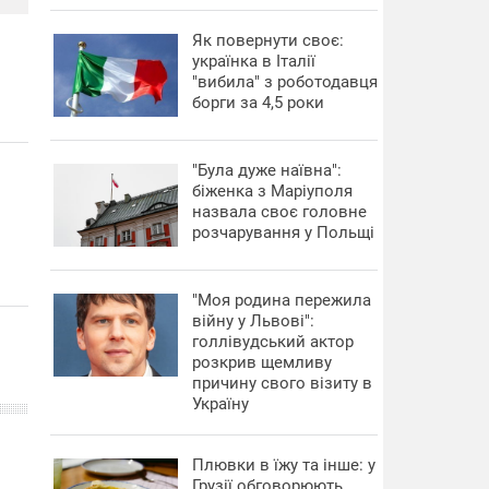
​Як повернути своє:
українка в Італії
"вибила" з роботодавця
борги за 4,5 роки
"Була дуже наївна":
біженка з Маріуполя
назвала своє головне
розчарування у Польщі
"Моя родина пережила
війну у Львові":
голлівудський актор
розкрив щемливу
причину свого візиту в
Україну
Плювки в їжу та інше: у
Грузії обговорюють