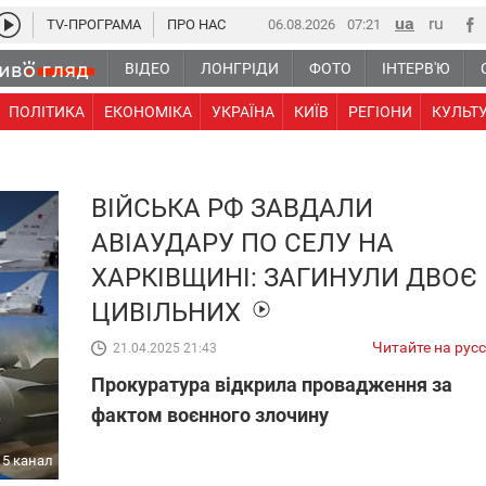
TV-ПРОГРАМА
ПРО НАС
06.08.2026
07:21
ВІДЕО
ЛОНГРІДИ
ФОТО
ІНТЕРВ'Ю
ПОЛІТИКА
ЕКОНОМІКА
УКРАЇНА
КИЇВ
РЕГІОНИ
КУЛЬТ
ВІЙСЬКА РФ ЗАВДАЛИ
АВІАУДАРУ ПО СЕЛУ НА
ХАРКІВЩИНІ: ЗАГИНУЛИ ДВОЄ
ЦИВІЛЬНИХ
Читайте на рус
21.04.2025 21:43
Прокуратура відкрила провадження за
фактом воєнного злочину
5 канал