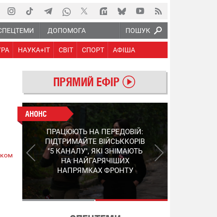
СПЕЦТЕМИ
ДОПОМОГА
ПОШУК
УРА
НАУКА+IT
СВІТ
СПОРТ
АФІША
ПРЯМИЙ ЕФІР
АНОНС
АНОНС
КІНЕЦЬ ВОРОЖИМ
ПРАЦЮЮТЬ НА ПЕРЕДОВІЙ:
"МОЛНІЯМ" ТА FPV: ЯК
ПІДТРИМАЙТЕ ВІЙСЬККОРІВ
УКРАЇНСЬКИЙ STEP-3
"5 КАНАЛУ", ЯКІ ЗНІМАЮТЬ
ском
ЗМІНЮЄ ПРАВИЛА ГРИ –
НА НАЙГАРЯЧІШИХ
ПОДРОБИЦІ ПРО
НАПРЯМКАХ ФРОНТУ
ПЕРЕХОПЛЮВАЧ