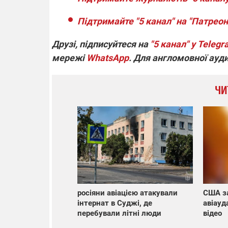
Підтримайте "5 канал" на "Патреон
Друзі, підписуйтеся на
"5 канал" у Teleg
мережі
WhatsApp
. Для англомовної ауд
ЧИ
росіяни авіацією атакували
США з
інтернат в Суджі, де
авіауд
перебували літні люди
відео