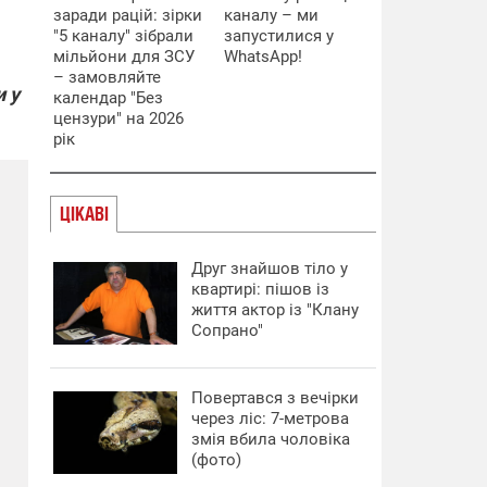
заради рацій: зірки
каналу – ми
"5 каналу" зібрали
запустилися у
мільйони для ЗСУ
WhatsApp!
– замовляйте
и у
календар "Без
цензури" на 2026
рік
ЦІКАВІ
Друг знайшов тіло у
квартирі: пішов із
життя актор із "Клану
Сопрано"
Повертався з вечірки
через ліс: 7-метрова
змія вбила чоловіка
(фото)