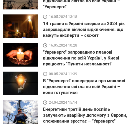
відключення світла по всій Україні –
"Укренерго"
16.05.2024 13:18
14 травня в Україні вперше за 2024 рік
запровадили віялові відключення: що
кажуть експерти – сюжет
16.05.2024 10:28
"Укренерго" запровадило планові
відключення по всій Україні, у Києві
працюють "Пункти незламності"
08.05.2024 11:39
В "Укренерго" попередили про можливі
відключення світла по всій Україні –
коли готуватися
24.04.2024 15:14
Енергетики третій день поспіль
залучають аварійну допомогу з Європи,
споживання зростає – "Укренерго"