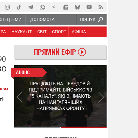
СПЕЦТЕМИ
ДОПОМОГА
ПОШУК
УРА
НАУКА+IT
СВІТ
СПОРТ
АФІША
ПРЯМИЙ ЕФІР
90
ВО
АНОНС
АНОНС
КІНЕЦЬ ВОРОЖИМ
ПРАЦЮЮТЬ НА ПЕРЕДОВІЙ:
"МОЛНІЯМ" ТА FPV: ЯК
ском
ПІДТРИМАЙТЕ ВІЙСЬККОРІВ
УКРАЇНСЬКИЙ STEP-3
"5 КАНАЛУ", ЯКІ ЗНІМАЮТЬ
ті
ЗМІНЮЄ ПРАВИЛА ГРИ –
НА НАЙГАРЯЧІШИХ
ПОДРОБИЦІ ПРО
НАПРЯМКАХ ФРОНТУ
ПЕРЕХОПЛЮВАЧ