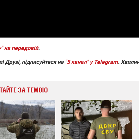
" на передовій
.
! Друзі, підписуйтеся на
"5 канал" у Telegram
. Хвили
ТАЙТЕ ЗА ТЕМОЮ