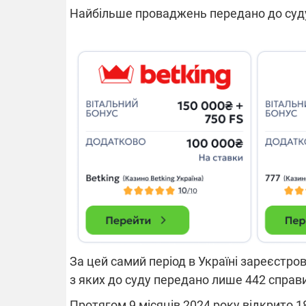
Найбільше проваджень передано до суду у
14.11.2025 1
"Око та щит"
РЕБ і пікапи
збір коштів 
одразу чоти
бригад ЗСУ
За цей самий період в Україні зареєстро
з яких до суду передано лише 442 справи
Протягом 9 місяців 2024 року відкрито 1