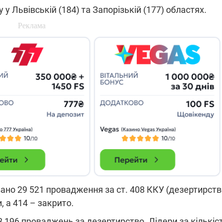
які знімають на
 Львівській (184) та Запорізькій (177) областях.
найгарячіших
напрямках фронту
7:15
04.12.2025 12:37
: дрони,
"Відправте
 – триває
Вернадського на
на потреби
фронт": стрілецька
рьох
бригада Повітряних
сил ЗСУ збирає на
НРК Numo
вано 29 521 провадження за ст. 408 ККУ (дезертирств
, а 414 – закрито.
8 196 проваджень за дезертирство. Лідери за кількі