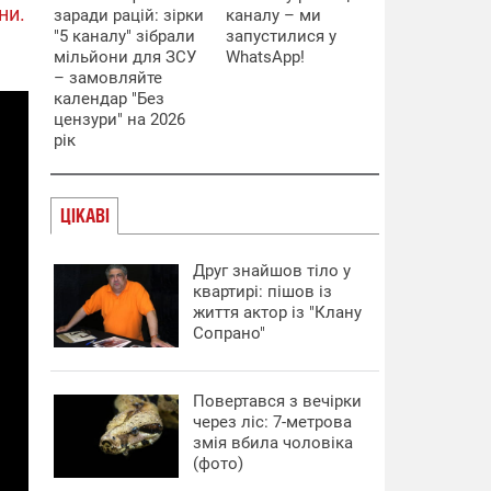
ни.
заради рацій: зірки
каналу – ми
"5 каналу" зібрали
запустилися у
мільйони для ЗСУ
WhatsApp!
– замовляйте
календар "Без
цензури" на 2026
рік
ЦІКАВІ
Друг знайшов тіло у
квартирі: пішов із
життя актор із "Клану
Сопрано"
Повертався з вечірки
через ліс: 7-метрова
змія вбила чоловіка
(фото)