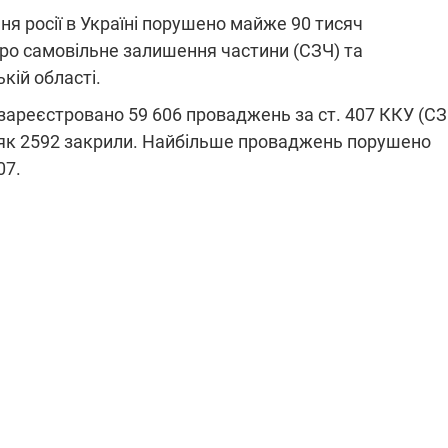
я росії в Україні порушено майже 90 тисяч
ро самовільне залишення частини (СЗЧ) та
кій області.
ПЛІВКИ МІНДІЧА: СПРАВА
ННЯ СВІТЛА В УКРАЇНІ
ОБОРУДОК ДРУГА ЗЕЛЕНСЬКО
 зареєстровано 59 606 проваджень за ст. 407 ККУ (СЗ
і як 2592 закрили. Найбільше проваджень порушено
живачів у чотирьох
Нова підозра у справі Міндіча: 
лишається без світла після
взялося за колишнього виконав
07.
бстрілів
директора Енергоатому
ербанки: через аномальну
З колишнього віцепрем'єра Олек
пні, можуть повернутися
Чернишова зняли електронний
ключень – подробиці
браслет стеження
2:09
11.08.2025 15:16
Працюють на
війни" та
передовій:
ндарний
підтримайте
nger
військкорів "5 каналу",