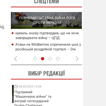
СПЕЦТЕМИ
СПЕЦОПЕРА
ПОВНОМАСШТАБНА ВІЙНА РОСІЇ
НА РО
ПРОТИ УКРАЇНИ
ГО
Ч).
кремль знову підтвердив, що не хоче
НАБУ
СБС за 48 г
завершувати війну – ЦПД
чого
військових 
Атаки на Wildberries спричинили шок у
сія
В Ялті прол
російській роздрібній торгівлі – Die
пожежа: пор
Welt
ВИБІР РЕДАКЦІЇ
08.09.2025 12:09
11.08.2025 15:
Підтримай
Працюють на
"Машинерію війни" та
передовій:
виграй легендарний
підтримайте
Dodge Challenger
військкорів "5