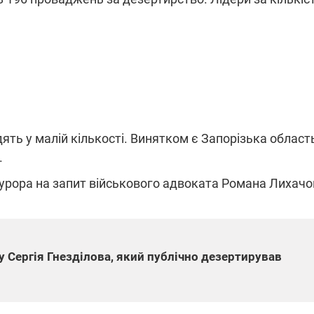
дять у малій кількості. Винятком є Запорізька област
.
курора на запит військового адвоката Романа Лихачо
у Сергія Гнезділова, який публічно дезертирував