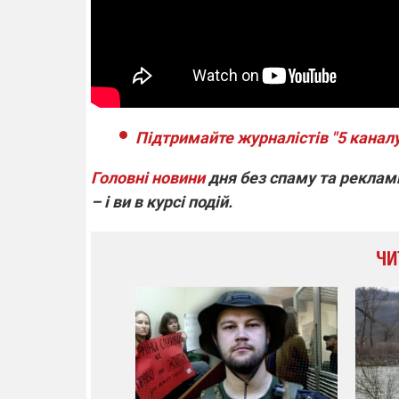
Підтримайте журналістів "5 каналу
Головні новини
дня без спаму та реклами
– і ви в курсі подій.
ЧИ