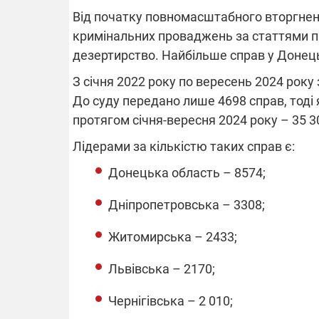
Від початку повномасштабного вторгненн
кримінальних проваджень за статтями п
дезертирство. Найбільше справ у Донець
ВІДКЛЮЧЕ
З січня 2022 року по вересень 2024 року
До суду передано лише 4698 справ, тод
Частина спо
областях за
протягом січня-вересня 2024 року – 35 3
російських о
Готуйте пав
Лідерами за кількістю таких справ є:
спеку у сер
графіки від
Донецька область – 8574;
Дніпропетровська – 3308;
Житомирська – 2433;
08.09.2025 1
Львівська – 2170;
Підтримай
"Машинерію 
Чернігівська – 2 010;
виграй леге
Dodge Challe