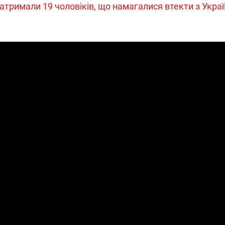
атримали 19 чоловіків, що намагалися втекти з Украї