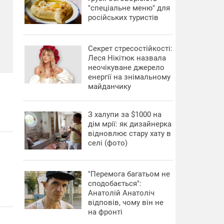
"спеціальне меню" для
російських туристів
Секрет стресостійкості:
Леся Нікітюк назвала
неочікуване джерело
енергії на знімальному
майданчику
З халупи за $1000 на
дім мрії: як дизайнерка
відновлює стару хату в
селі (фото)
"Перемога багатьом не
сподобається":
Анатолій Анатоліч
відповів, чому він не
на фронті