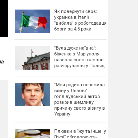
​Як повернути своє:
українка в Італії
"вибила" з роботодавця
борги за 4,5 роки
"Була дуже наївна":
біженка з Маріуполя
назвала своє головне
на
розчарування у Польщі
"Моя родина пережила
війну у Львові":
голлівудський актор
розкрив щемливу
причину свого візиту в
Україну
Плювки в їжу та інше: у
Грузії обговорюють