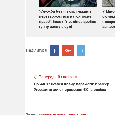
"Служба без чітких термінів
У Міно
перетворюється на кріпосне
скільк
право": боєць Гнезділов зробив
поверн
гучну заяву в суді
за кор
Поділитися:
Попередній матеріал
Орбан злякався плану перемоги: прем'єр
Угорщини хоче перемовин ЄС із росією