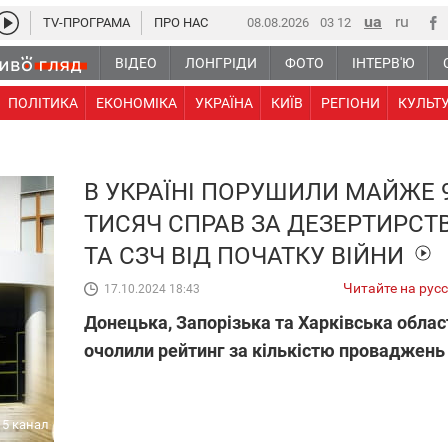
TV-ПРОГРАМА
ПРО НАС
08.08.2026
03:12
ВІДЕО
ЛОНГРІДИ
ФОТО
ІНТЕРВ'Ю
ПОЛІТИКА
ЕКОНОМІКА
УКРАЇНА
КИЇВ
РЕГІОНИ
КУЛЬТ
В УКРАЇНІ ПОРУШИЛИ МАЙЖЕ 
ТИСЯЧ СПРАВ ЗА ДЕЗЕРТИРСТ
ТА СЗЧ ВІД ПОЧАТКУ ВІЙНИ
Читайте на рус
17.10.2024 18:43
Донецька, Запорізька та Харківська облас
очолили рейтинг за кількістю проваджень
5 канал