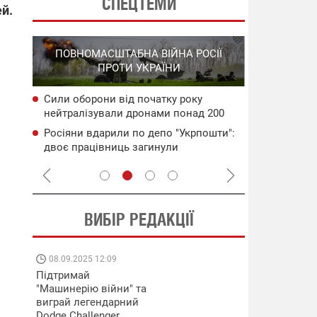
СПЕЦТЕМИ
ей.
СПЕЦОПЕРА
ПОВНОМАСШТАБНА ВІЙНА РОСІЇ
НА РО
ПРОТИ УКРАЇНИ
ГО
Сили оборони від початку року
НАБУ
Уражено во
нейтралізували дронами понад 200
чого
дронами в 
тис. росіян
Генштаб ЗС
Росіяни вдарили по депо "Укрпошти":
сія
Подвійний 
двоє працівниць загинули
цілям рф: д
ВИБІР РЕДАКЦІЇ
08.09.2025 12:09
11.08.2025 15:
Підтримай
Працюють на
"Машинерію війни" та
передовій:
виграй легендарний
підтримайте
Dodge Challenger
військкорів "5