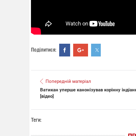
Поділитися:
Попередній матеріал
Ватикан уперше канонізував корінну індіан
[відео]
Теги: