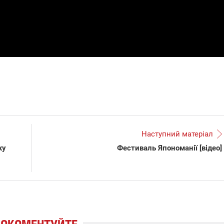
Наступний матеріал
ку
Фестиваль Япономанії [відео]