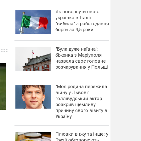
​Як повернути своє:
українка в Італії
"вибила" з роботодавця
борги за 4,5 роки
"Була дуже наївна":
біженка з Маріуполя
назвала своє головне
розчарування у Польщі
"Моя родина пережила
війну у Львові":
голлівудський актор
розкрив щемливу
причину свого візиту в
Україну
Плювки в їжу та інше: у
Грузії обговорюють