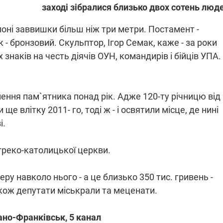
заході зібралися близько двох сотень люд
ні заввишки більш ніж три метри. Постамент -
ПЛІВКИ МІНДІЧА: СПРАВА
к - бронзовий. Скульптор, Ігор Семак, каже - за роки
ННЯ СВІТЛА В УКРАЇНІ
ОБОРУДОК ДРУГА ЗЕЛЕНСЬКО
знаків на честь діячів ОУН, командирів і бійців УПА.
живачів у чотирьох
Нова підозра у справі Міндіча: 
лишається без світла після
взялося за колишнього виконав
бстрілів
директора Енергоатому
ербанки: через аномальну
З колишнього віцепрем'єра Олек
ення пам`ятника понад рік. Адже 120-ту річницю від
пні, можуть повернутися
Чернишова зняли електронний
е влітку 2011- го, тоді ж - і освятили місце, де нині
ключень – подробиці
браслет стеження
і.
греко-католицької церкви.
ру навколо нього - а це близько 350 тис. гривень -
2:09
11.08.2025 15:16
кож депутати міськрали та меценати.
Працюють на
війни" та
передовій:
ндарний
підтримайте
ано-Франківськ, 5 канал
nger
військкорів "5 каналу",