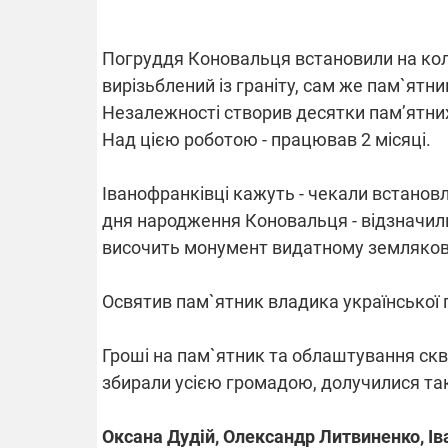
Погруддя Коновальця встановили на коло
вирізьблений із граніту, сам же пам`ятни
ВІДКЛЮЧЕ
Незалежності створив десятки пам’ятних 
Над цією роботою - працював 2 місяці.
Частина спо
областях за
російських о
Готуйте пав
Іванофранківці кажуть - чекали встановл
спеку у сер
дня народження Коновальця - відзначили щ
графіки від
височить монумент видатному земляков
Освятив пам`ятник владика української 
Гроші на пам`ятник та облаштування скве
08.09.2025 1
збирали усією громадою, долучилися та
Підтримай
"Машинерію 
виграй леге
Оксана Дудій, Олександр Литвиненко, Ів
Dodge Challe