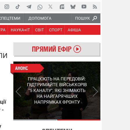
СПЕЦТЕМИ
ДОПОМОГА
ПОШУК
УРА
НАУКА+IT
СВІТ
СПОРТ
АФІША
ПРЯМИЙ ЕФІР
ЛИ
АНОНС
АНОНС
КІНЕЦЬ ВОРОЖИМ
ПРАЦЮЮТЬ НА ПЕРЕДОВІЙ:
"МОЛНІЯМ" ТА FPV: ЯК
ПІДТРИМАЙТЕ ВІЙСЬККОРІВ
УКРАЇНСЬКИЙ STEP-3
"5 КАНАЛУ", ЯКІ ЗНІМАЮТЬ
ЗМІНЮЄ ПРАВИЛА ГРИ –
НА НАЙГАРЯЧІШИХ
ПОДРОБИЦІ ПРО
ції
НАПРЯМКАХ ФРОНТУ
ПЕРЕХОПЛЮВАЧ
 -
у