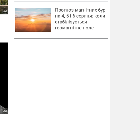
Прогноз магнітних бур
на 4, 5 і 6 серпня: коли
стабілізується
геомагнітне поле