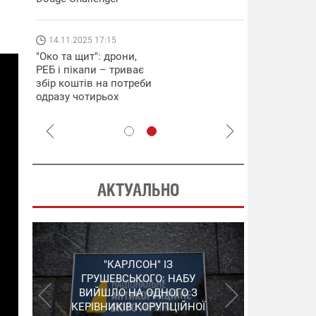
які знімають 
найгарячіших
напрямках фр
14.11.2025 17:15
04.12.2025 12:
"Око та щит": дрони,
"Відправте
РЕБ і пікапи – триває
Вернадського
збір коштів на потреби
фронт": стріл
одразу чотирьох
бригада Повіт
бригад ЗСУ
сил ЗСУ збира
НРК Numo
АКТУАЛЬНО
"ШЛАГБАУМ" НА
"КАРЛСОН" ІЗ
СЕРГІЙ ПУШКАР,
ДЕРЖКОНТРАКТАХ: НАБУ
ГРУШЕВСЬКОГО: НАБУ
ЗГАДАНИЙ У "ПЛІВКАХ
ВИЙШЛО НА ОДНОГО З
РОЗКРИЛО ЗЛОЧИННУ
МІНДІЧА", ЗАЛИШИВ
КЕРІВНИКІВ КОРУПЦІЙНОЇ
ОРГАНІЗАЦІЮ В
УКРАЇНУ