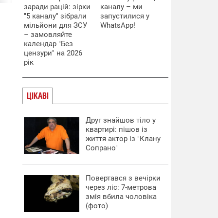
заради рацій: зірки
каналу – ми
"5 каналу" зібрали
запустилися у
мільйони для ЗСУ
WhatsApp!
– замовляйте
календар "Без
цензури" на 2026
рік
ЦІКАВІ
Друг знайшов тіло у
квартирі: пішов із
життя актор із "Клану
Сопрано"
Повертався з вечірки
через ліс: 7-метрова
змія вбила чоловіка
(фото)