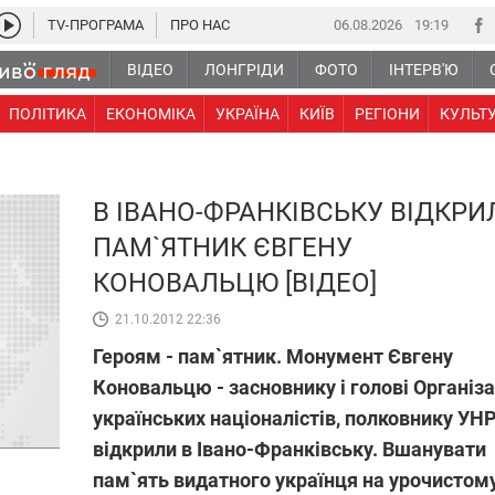
TV-ПРОГРАМА
ПРО НАС
06.08.2026
19 19
ВІДЕО
ЛОНГРІДИ
ФОТО
ІНТЕРВ'Ю
ПОЛІТИКА
ЕКОНОМІКА
УКРАЇНА
КИЇВ
РЕГІОНИ
КУЛЬТ
В ІВАНО-ФРАНКІВСЬКУ ВІДКРИ
ПАМ`ЯТНИК ЄВГЕНУ
КОНОВАЛЬЦЮ [ВІДЕО]
21.10.2012 22:36
Героям - пам`ятник. Монумент Євгену
Коновальцю - засновнику і голові Організа
українських націоналістів, полковнику УНР
відкрили в Івано-Франківську. Вшанувати
пам`ять видатного українця на урочистом