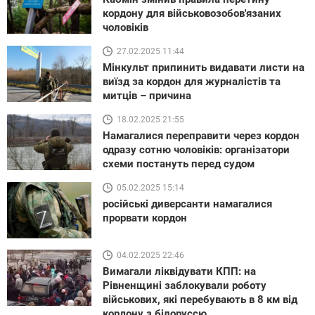
кордону для військовозобов'язаних
чоловіків
27.02.2025 11:44
Мінкульт припинить видавати листи на
виїзд за кордон для журналістів та
митців – причина
18.02.2025 21:55
Намагалися переправити через кордон
одразу сотню чоловіків: організатори
схеми постануть перед судом
05.02.2025 15:14
російські диверсанти намагалися
прорвати кордон
04.02.2025 22:46
Вимагали ліквідувати КПП: на
Рівненщині заблокували роботу
військових, які перебувають в 8 км від
кордону з білоруссю