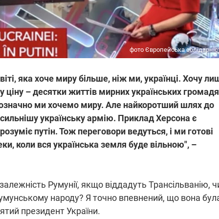
фото Європейська солідарніс
світі, яка хоче миру більше, ніж ми, українці. Хочу ли
 ціну – десятки життів мирних українських громадя
днозначно ми хочемо миру. Але найкоротший шлях до
і сильнішу українську армію. Приклад Херсона є
розуміє путін. Тож переговори ведуться, і ми готові
ки, коли вся українська земля буде вільною", –
залежність Румунії, якщо віддадуть Трансільванію, ч
румунському народу? Я точно впевнений, що вона бул
п'ятий президент України.