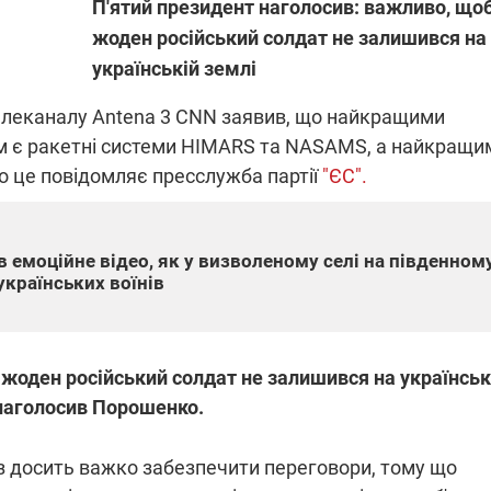
П'ятий президент наголосив: важливо, що
жоден російський солдат не залишився на
українській землі
ПЛІВКИ МІНДІЧА: СПРАВА
ННЯ СВІТЛА В УКРАЇНІ
ОБОРУДОК ДРУГА ЗЕЛЕНСЬКО
елеканалу Antena 3 CNN заявив, що найкращими
ним є ракетні системи HIMARS та NASAMS, а найкращи
живачів у чотирьох
Нова підозра у справі Міндіча: 
о це повідомляє пресслужба партії
"ЄС".
лишається без світла після
взялося за колишнього виконав
бстрілів
директора Енергоатому
ербанки: через аномальну
З колишнього віцепрем'єра Олек
пні, можуть повернутися
Чернишова зняли електронний
ключень – подробиці
браслет стеження
 емоційне відео, як у визволеному селі на південном
українських воїнів
 жоден російський солдат не залишився на українськ
2:09
11.08.2025 15:16
 наголосив Порошенко.
Працюють на
війни" та
передовій:
з досить важко забезпечити переговори, тому що
ндарний
підтримайте
nger
військкорів "5 каналу",