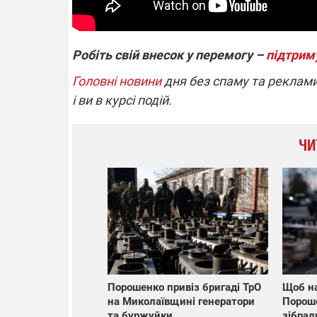
Робіть свій внесок у перемогу –
підтрим
Головні новини
дня без спаму та реклами
і ви в курсі подій.
ЧИ
Порошенко привіз бригаді ТрО
Щоб на
на Миколаївщині генератори
Порош
та буржуйки
зібрал