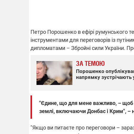
ВІДКЛЮЧЕ
Петро Порошенко в ефірі румунського т
інструментами для переговорів із путі
Частина спо
дипломатами – Збройні сили України. Пр
областях за
російських о
Готуйте пав
ЗА ТЕМОЮ
спеку у сер
графіки від
Порошенко опублікував
напрямку зустрічають 
"Єдине, що для мене важливо, – щоб
08.09.2025 1
землі, включаючи Донбас і Крим", –
Підтримай
"Машинерію 
"Якщо ви питаєте про переговори – зара
виграй леге
Dodge Challe