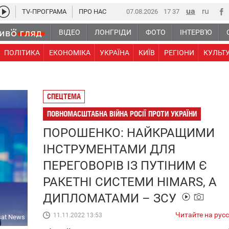
TV-ПРОГРАМА
ПРО НАС
07.08.2026
17:37
ВІДЕО
ЛОНГРІДИ
ФОТО
ІНТЕРВ'Ю
ПОЛІТИКА
ЕКОНОМІКА
УКРАЇНА
КИЇВ
РЕГІОНИ
КУЛЬТ
СПЕЦТЕМА
ПОВНОМАСШТАБНА ВІЙНА РОСІЇ ПРОТИ УКРАЇНИ
ПОРОШЕНКО: НАЙКРАЩИМИ
ІНСТРУМЕНТАМИ ДЛЯ
ПЕРЕГОВОРІВ ІЗ ПУТІНИМ Є
РАКЕТНІ СИСТЕМИ HIMARS, А
ДИПЛОМАТАМИ – ЗСУ
Читайте на рус
11.11.2022 13:53
sat News