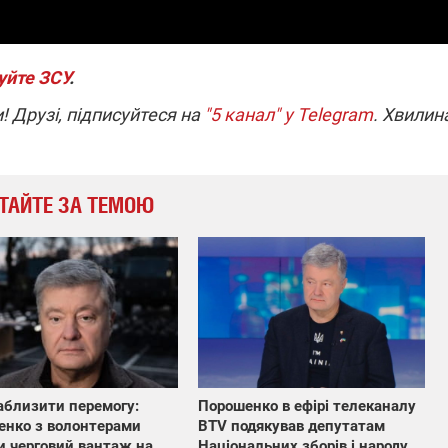
уйте ЗСУ
.
! Друзі, підписуйтеся на
"5 канал" у Telegram
. Хвилин
ТАЙТЕ ЗА ТЕМОЮ
Порошенко в ефірі телеканалу
близити перемогу:
BTV подякував депутатам
енко з волонтерами
Національних зборів і народу
и черговий вантаж на