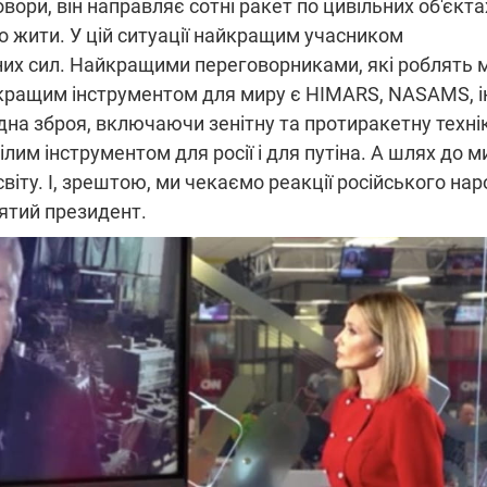
вори, він направляє сотні ракет по цивільних об'єкта
які знімають на
мо жити. У цій ситуації найкращим учасником
найгарячіших
напрямках фронту
них сил. Найкращими переговорниками, які роблять 
7:15
04.12.2025 12:37
: дрони,
"Відправте
йкращим інструментом для миру є HIMARS, NASAMS, і
 – триває
Вернадського на
ідна зброя, включаючи зенітну та протиракетну технік
на потреби
фронт": стрілецька
рьох
бригада Повітряних
лим інструментом для росії і для путіна. А шлях до м
сил ЗСУ збирає на
 світу. І, зрештою, ми чекаємо реакції російського нар
НРК Numo
п'ятий президент.