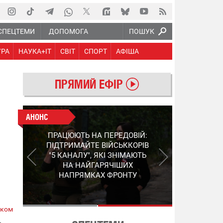
СПЕЦТЕМИ
ДОПОМОГА
ПОШУК
УРА
НАУКА+IT
СВІТ
СПОРТ
АФІША
ПРЯМИЙ ЕФІР
АНОНС
АНОНС
КІНЕЦЬ ВОРОЖИМ
ПРАЦЮЮТЬ НА ПЕРЕДОВІЙ:
"МОЛНІЯМ" ТА FPV: ЯК
ПІДТРИМАЙТЕ ВІЙСЬККОРІВ
УКРАЇНСЬКИЙ STEP-3
"5 КАНАЛУ", ЯКІ ЗНІМАЮТЬ
ЗМІНЮЄ ПРАВИЛА ГРИ –
НА НАЙГАРЯЧІШИХ
ПОДРОБИЦІ ПРО
НАПРЯМКАХ ФРОНТУ
ПЕРЕХОПЛЮВАЧ
ском