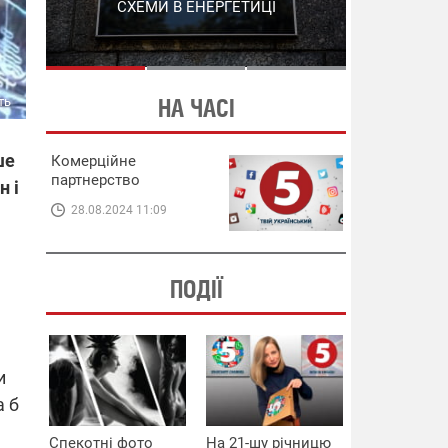
СХЕМИ В ЕНЕРГЕТИЦІ
ЕНЕРГЕТИЦІ
ть
НА ЧАСІ
ше
Комерційне
партнерство
н і
28.08.2024 11:09
ПОДІЇ
и
а б
Спекотні фото
На 21-шу річницю