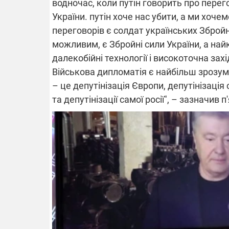
водночас, коли путін говорить про перего
України. путін хоче нас убити, а ми хоче
переговорів є солдат українських Зброй
14.11.2025 1
"Око та щит"
можливим, є Збройні сили України, а на
РЕБ і пікапи
далекобійні технології і високоточна зах
збір коштів 
одразу чоти
Військова дипломатія є найбільш зрозумі
бригад ЗСУ
– це депутінізація Європи, депутінізація
та депутінізації самої росії", – зазначив 