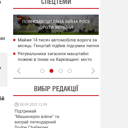
СПЕЦТЕМИ
б
СПЕЦОПЕРА
ПОВНОМАСШТАБНА ВІЙНА РОСІЇ
НА РО
ПРОТИ УКРАЇНИ
ГО
ми
Майже 14 тисяч автомобілів ворога за
НАБУ
СБС за 48 г
місяць: Генштаб підбив підсумки липня
чого
військових 
Рятувальники загасили масштабні
сія
В Ялті прол
пожежі в Ізюмі на Харківщині: місто
пожежа: пор
атакувала рф
у
ВИБІР РЕДАКЦІЇ
ій
08.09.2025 12:09
11.08.2025 15:
Підтримай
Працюють на
"Машинерію війни" та
передовій:
виграй легендарний
підтримайте
Dodge Challenger
військкорів "5