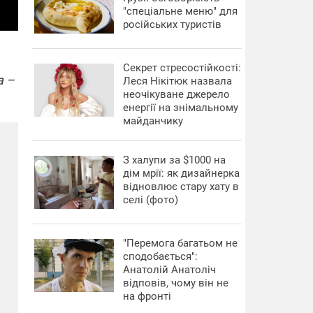
"спеціальне меню" для
російських туристів
Секрет стресостійкості:
а –
Леся Нікітюк назвала
неочікуване джерело
енергії на знімальному
майданчику
З халупи за $1000 на
дім мрії: як дизайнерка
відновлює стару хату в
селі (фото)
"Перемога багатьом не
сподобається":
Анатолій Анатоліч
відповів, чому він не
на фронті