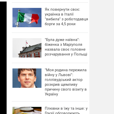
​Як повернути своє:
українка в Італії
"вибила" з роботодавця
борги за 4,5 роки
"Була дуже наївна":
біженка з Маріуполя
назвала своє головне
розчарування у Польщі
"Моя родина пережила
війну у Львові":
голлівудський актор
розкрив щемливу
причину свого візиту в
Україну
Плювки в їжу та інше: у
Грузії обговорюють