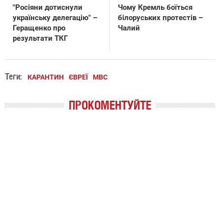
"Росіяни дотиснули
Чому Кремль боїться
українську делегацію" –
білоруських протестів –
Геращенко про
Чалий
результати ТКГ
Теги:
КАРАНТИН
ЄВРЕЇ
МВС
ПРОКОМЕНТУЙТЕ