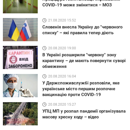
COVID-19 може змінитися – МОЗ
21.08.2020 15:52
Словенія внесла Україну до "червоного
списку" – які правила тепер діють
20.08.2020 19:00
В Україні розширили "червону" зону
карантину – де мають повернути суворі
обмеження
20.08.2020 16:04
У Держспоживслужбі розповіли, яке
українське місто першим розпочне
вакцинацію проти COVID-19
20.08.2020 15:27
УПЦ МП у розпал пандемії організувала
масову хресну ходу – відео