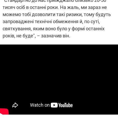
"Стандартно до нас приїжджало близько 20-50
тисяч осіб в останні роки. На жаль, ми зараз не
можемо тобі дозволити такі ризики, тому будуть
запроваджені технічні обмеження й, по суті,
святкування, яким воно було у формі останніх
років, не буде", – зазначив він.