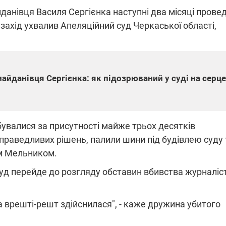
данівця Василя Сергієнка наступні два місяці прове
 захід ухвалив Апеляційний суд Черкаської області,
ПЛІВКИ МІНДІЧА: СПРАВА
ННЯ СВІТЛА В УКРАЇНІ
ОБОРУДОК ДРУГА ЗЕЛЕНСЬКО
живачів у чотирьох
Нова підозра у справі Міндіча: 
йданівця Сергієнка: як підозрюваний у суді на серце
лишається без світла після
взялося за колишнього виконав
бстрілів
директора Енергоатому
ербанки: через аномальну
З колишнього віцепрем'єра Олек
пні, можуть повернутися
Чернишова зняли електронний
ключень – подробиці
браслет стеження
дбувалися за присутності майже трьох десятків
справедливих рішень, палили шини під будівлею суду 
ом Мельником.
суд перейде до розгляду обставин вбивства журналіс
2:09
11.08.2025 15:16
Працюють на
а врешті-решт здійснилася", - каже дружина убитого
війни" та
передовій:
ндарний
підтримайте
nger
військкорів "5 каналу",