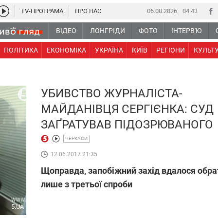
TV-ПРОГРАМА
ПРО НАС
06.08.2026
04 43
ВІДЕО
ЛОНГРІДИ
ФОТО
ІНТЕРВ'Ю
ПОЛІТИКА
ЕКОНОМІКА
УКРАЇНА
КИЇВ
РЕГІОНИ
КУЛЬТ
УБИВСТВО ЖУРНАЛІСТА-
МАЙДАНІВЦЯ СЕРГІЄНКА: СУД
ЗАҐРАТУВАВ ПІДОЗРЮВАНОГО
ЧЕРКАСИ
12.06.2017 21:35
Щоправда, запобіжний захід вдалося обра
лише з третьої спроби
5.UA