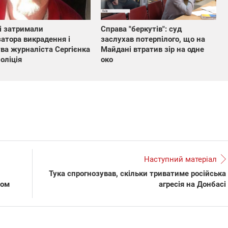
і затримали
Справа "беркутів": суд
затора викрадення і
заслухав потерпілого, що на
ва журналіста Сергієнка
Майдані втратив зір на одне
оліція
око
Наступний матеріал
Тука спрогнозував, скільки триватиме російська
сом
агресія на Донбасі