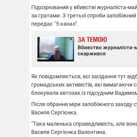
Підозрюваний у вбивстві журналіста-май
за гратами. З третьої спроби запобіжний
передає "5 канал".
ВІДКЛЮЧЕ
ЗА ТЕМОЮ
Частина спо
Вбивство журналіста-ма
областях за
скаржився
російських о
Готуйте пав
спеку у сер
графіки від
Як повідомляється, всі засідання тут ві
громадських активістів, які вимагаючи 
блокували автозак із підсудним Вадим
Після обрання міри запобіжного заходу 
Василя Сергієнка.
08.09.2025 1
Підтримай
"Така маленька справедливість, але вон
"Машинерію 
виграй леге
Василя Сергієнка Валентина.
Dodge Challe