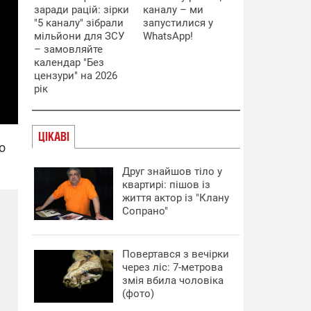
заради рацій: зірки
каналу – ми
"5 каналу" зібрали
запустилися у
мільйони для ЗСУ
WhatsApp!
– замовляйте
календар "Без
цензури" на 2026
рік
ЦІКАВІ
о
Друг знайшов тіло у
квартирі: пішов із
життя актор із "Клану
Сопрано"
Повертався з вечірки
через ліс: 7-метрова
змія вбила чоловіка
(фото)