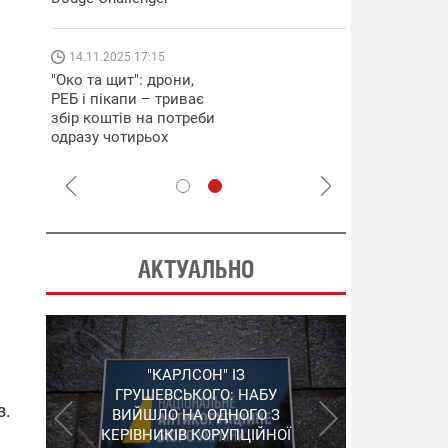
які знімають 
найгарячіших
напрямках фр
14.11.2025 17:15
04.12.2025 12:
"Око та щит": дрони,
"Відправте
РЕБ і пікапи – триває
Вернадського
збір коштів на потреби
фронт": стріл
одразу чотирьох
бригада Повіт
бригад ЗСУ
сил ЗСУ збира
НРК Numo
АКТУАЛЬНО
"ШЛАГБАУМ" НА
"КАРЛСОН" ІЗ
СЕРГІЙ ПУШКАР,
ДЕРЖКОНТРАКТАХ: НАБУ
ГРУШЕВСЬКОГО: НАБУ
ЗГАДАНИЙ У "ПЛІВКАХ
з.
ВИЙШЛО НА ОДНОГО З
РОЗКРИЛО ЗЛОЧИННУ
МІНДІЧА", ЗАЛИШИВ
КЕРІВНИКІВ КОРУПЦІЙНОЇ
ОРГАНІЗАЦІЮ В
УКРАЇНУ