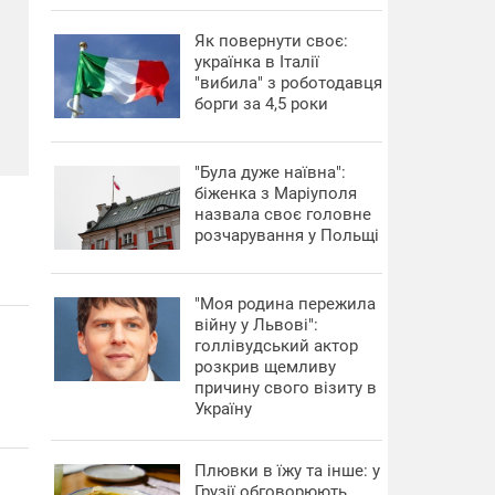
​Як повернути своє:
українка в Італії
"вибила" з роботодавця
борги за 4,5 роки
"Була дуже наївна":
біженка з Маріуполя
назвала своє головне
розчарування у Польщі
"Моя родина пережила
війну у Львові":
голлівудський актор
розкрив щемливу
причину свого візиту в
Україну
Плювки в їжу та інше: у
Грузії обговорюють