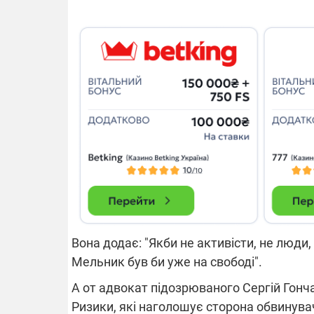
14.11.2025 1
"Око та щит"
РЕБ і пікапи
збір коштів 
одразу чоти
бригад ЗСУ
Вона додає: "Якби не активісти, не люди,
Мельник був би уже на свободі".
А от адвокат підозрюваного Сергій Гонча
Ризики, які наголошує сторона обвинувач