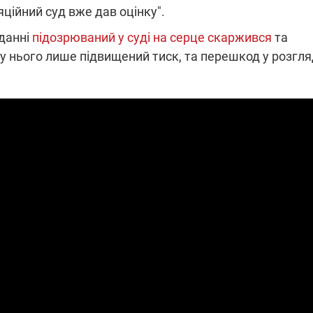
яційний суд вже дав оцінку".
іданні
підозрюваний у суді на серце скаржився
та
у нього лише підвищений тиск, та перешкод у розгля