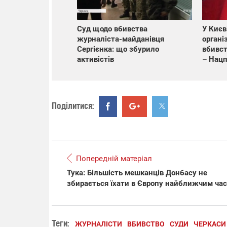
Суд щодо вбивства
У Києв
журналіста-майданівця
органі
Сергієнка: що збурило
вбивст
активістів
– Нацп
Поділитися:
Попередній матеріал
Тука: Більшість мешканців Донбасу не
збирається їхати в Європу найближчим ча
Теги:
ЖУРНАЛІСТИ
ВБИВСТВО
СУДИ
ЧЕРКАСИ