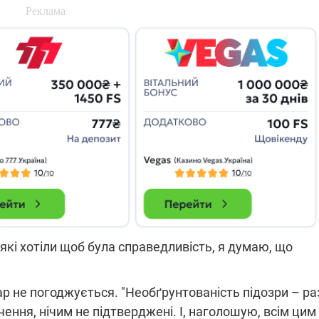
які знімають на
найгарячіших
напрямках фронту
7:15
04.12.2025 12:37
: дрони,
"Відправте
 – триває
Вернадського на
на потреби
фронт": стрілецька
рьох
бригада Повітряних
сил ЗСУ збирає на
НРК Numo
 які хотіли щоб була справедливість, я думаю, що
р не погоджується. "Необґрунтованість підозри – ра
ення, нічим не підтверджені. І, наголошую, всім цим