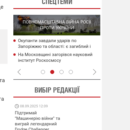
СПЕЦТЕМИ
де
СПЕЦОПЕРА
ПОВНОМАСШТАБНА ВІЙНА РОСІЇ
НА РО
ПРОТИ УКРАЇНИ
ГО
Окупанти завдали ударів по
НАБУ
Операція "К
Запоріжжю та області: є загиблий і
чого
"Мадяр" по
поранені
на ТОТ
На Московщині загорівся науковий
сія
Сили оборо
інститут Роскосмосу
Криму та ни
ворога – Г
та
ВИБІР РЕДАКЦІЇ
та
08.09.2025 12:09
11.08.2025 15:
Підтримай
Працюють на
"Машинерію війни" та
передовій:
виграй легендарний
підтримайте
Dodge Challenger
військкорів "5