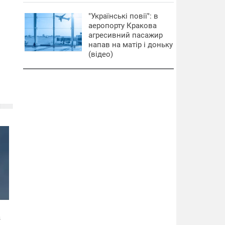
"Українські повії": в
аеропорту Кракова
агресивний пасажир
напав на матір і доньку
(відео)