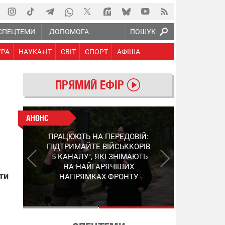
СПЕЦТЕМИ
ДОПОМОГА
ПОШУК
УРА
НАУКА+IT
СВІТ
СПОРТ
АФІША
ПРЯМИЙ ЕФІР
АНОНС
АНОНС
КІНЕЦЬ ВОРОЖИМ
ПРАЦЮЮТЬ НА ПЕРЕДОВІЙ:
"МОЛНІЯМ" ТА FPV: ЯК
ПІДТРИМАЙТЕ ВІЙСЬККОРІВ
УКРАЇНСЬКИЙ STEP-3
"5 КАНАЛУ", ЯКІ ЗНІМАЮТЬ
ЗМІНЮЄ ПРАВИЛА ГРИ –
НА НАЙГАРЯЧІШИХ
ПОДРОБИЦІ ПРО
ти
НАПРЯМКАХ ФРОНТУ
ПЕРЕХОПЛЮВАЧ