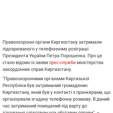
Правоохоронні органи Киргизстану затримали
підозрюваного у телефонному розіграші
Президента України Петра Порошенка. Про це
стало відомо із заяви
прес-служби
міністерства
закордонних справ Киргизстану.
"Правоохоронними органами Киргизької
Республіки був затриманий громадянин
Киргизстану, який був у контакті з пранкерами, що
організували згадану телефонну розмову. В даний
час затриманий поміщений під варту до
з'ясування слідством усіх обставин справи", –