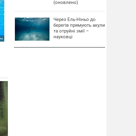
(оновлено)
Через Ель-Ніньо до
берегів прямують акули
та отруйні змії –
науковці