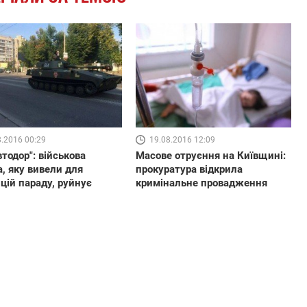
8.2016 00:29
19.08.2016 12:09
втодор": військова
Масове отруєння на Київщині:
а, яку вивели для
прокуратура відкрила
цій параду, руйнує
кримінальне провадження