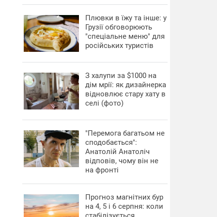
Плювки в їжу та інше: у
Грузії обговорюють
"спеціальне меню" для
російських туристів
З халупи за $1000 на
дім мрії: як дизайнерка
відновлює стару хату в
селі (фото)
"Перемога багатьом не
сподобається":
Анатолій Анатоліч
відповів, чому він не
на фронті
Прогноз магнітних бур
на 4, 5 і 6 серпня: коли
стабілізується