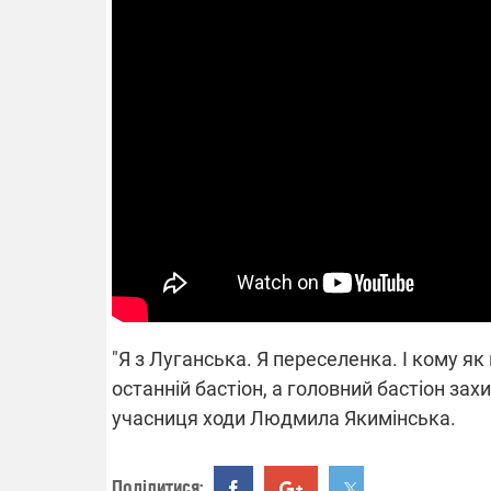
14.11.2025 1
"Око та щит"
РЕБ і пікапи
збір коштів 
одразу чоти
бригад ЗСУ
"Я з Луганська. Я переселенка. І кому як
останній бастіон, а головний бастіон захи
учасниця ходи Людмила Якимінська.
Поділитися: