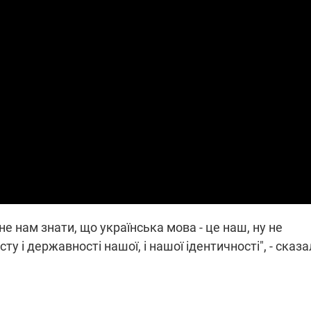
які знімають на
найгарячіших
напрямках фронту
7:15
04.12.2025 12:37
: дрони,
"Відправте
 – триває
Вернадського на
на потреби
фронт": стрілецька
рьох
бригада Повітряних
сил ЗСУ збирає на
НРК Numo
 не нам знати, що українська мова - це наш, ну не
сту і державності нашої, і нашої ідентичності", - сказ