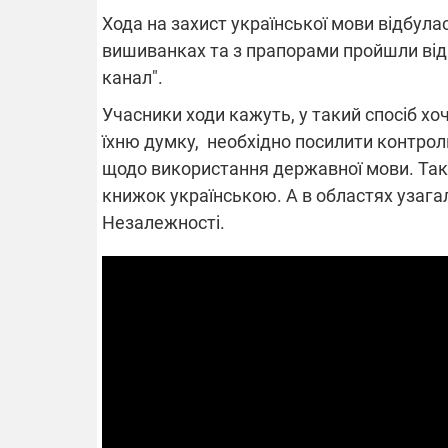
Хода на захист української мови відбулася
вишиванках та з прапорами пройшли від
канал".
ВІДКЛЮЧЕ
Учасники ходи кажуть, у такий спосіб хо
їхню думку, необхідно посилити контрол
Частина спо
областях за
щодо використання державної мови. Так
російських о
Готуйте пав
книжок українською. А в областях узага
спеку у сер
Незалежності.
графіки від
08.09.2025 1
Підтримай
"Машинерію 
виграй леге
Dodge Challe