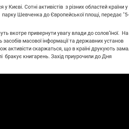
 у Києві. Сотні активістів з різних областей країни у
 парку Шевченка до Європейської площі, передає "5
ПЛІВКИ МІНДІЧА: СПРАВА
ННЯ СВІТЛА В УКРАЇНІ
ОБОРУДОК ДРУГА ЗЕЛЕНСЬКО
чуть вкотре привернути увагу влади до солов’їної. На
ь засобів масової інформації та державних установ
живачів у чотирьох
Нова підозра у справі Міндіча: 
лишається без світла після
взялося за колишнього виконав
ож активісти скаржаться, що в країні друкують зама
бстрілів
директора Енергоатому
ербанки: через аномальну
З колишнього віцепрем'єра Олек
лі бракує книгарень. Захід приурочили до Дня
пні, можуть повернутися
Чернишова зняли електронний
ключень – подробиці
браслет стеження
2:09
11.08.2025 15:16
Працюють на
війни" та
передовій:
ндарний
підтримайте
nger
військкорів "5 каналу",