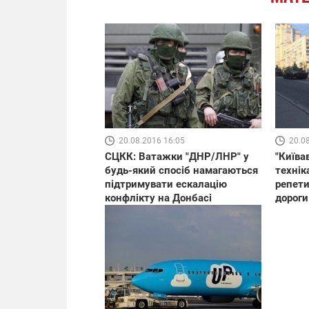
20.08.2016 16:05
20.0
СЦКК: Ватажки "ДНР/ЛНР" у
"Київа
будь-який спосіб намагаються
технік
підтримувати ескалацію
репети
конфлікту на Донбасі
дороги