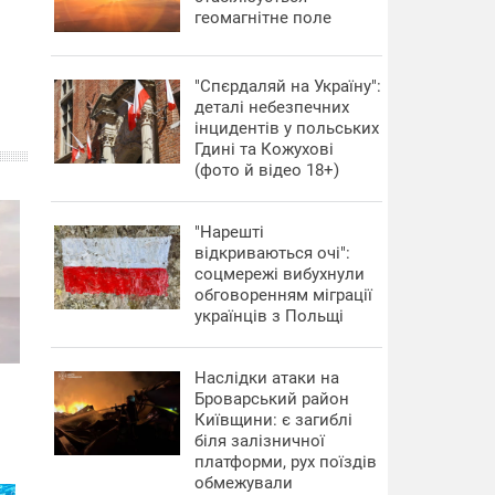
геомагнітне поле
"Спєрдаляй на Україну":
деталі небезпечних
інцидентів у польських
Гдині та Кожухові
(фото й відео 18+)
"Нарешті
відкриваються очі":
соцмережі вибухнули
обговоренням міграції
українців з Польщі
Наслідки атаки на
Броварський район
Київщини: є загиблі
біля залізничної
платформи, рух поїздів
обмежували