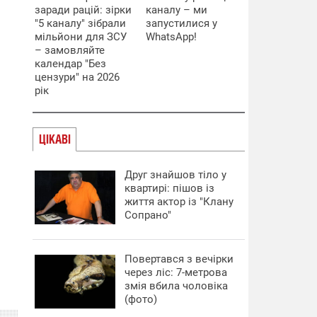
заради рацій: зірки
каналу – ми
"5 каналу" зібрали
запустилися у
мільйони для ЗСУ
WhatsApp!
– замовляйте
календар "Без
цензури" на 2026
рік
ЦІКАВІ
Друг знайшов тіло у
квартирі: пішов із
життя актор із "Клану
Сопрано"
Повертався з вечірки
через ліс: 7-метрова
змія вбила чоловіка
(фото)