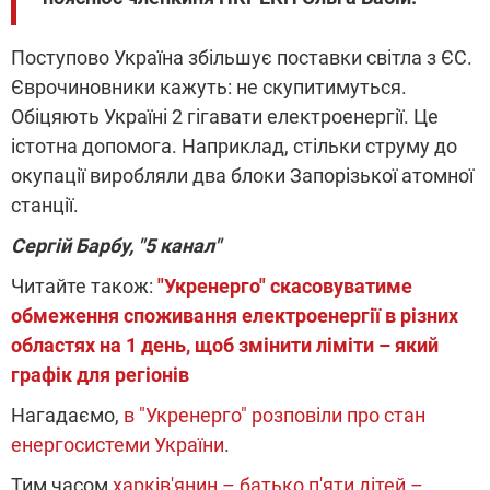
Поступово Україна збільшує поставки світла з ЄС.
Єврочиновники кажуть: не скупитимуться.
Обіцяють Україні 2 гігавати електроенергії. Це
істотна допомога. Наприклад, стільки струму до
окупації виробляли два блоки Запорізької атомної
станції.
Сергій Барбу, "5 канал"
Читайте також:
"Укренерго" скасовуватиме
обмеження споживання електроенергії в різних
областях на 1 день, щоб змінити ліміти – який
графік для регіонів
Нагадаємо,
в "Укренерго" розповіли про стан
енергосистеми України
.
Тим часом
харків'янин – батько п'яти дітей –