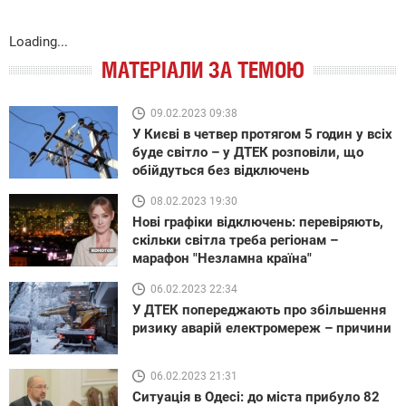
Loading...
МАТЕРІАЛИ ЗА ТЕМОЮ
09.02.2023 09:38
У Києві в четвер протягом 5 годин у всіх
буде світло – у ДТЕК розповіли, що
обійдуться без відключень
08.02.2023 19:30
Нові графіки відключень: перевіряють,
скільки світла треба регіонам –
марафон "Незламна країна"
06.02.2023 22:34
У ДТЕК попереджають про збільшення
ризику аварій електромереж – причини
06.02.2023 21:31
Ситуація в Одесі: до міста прибуло 82