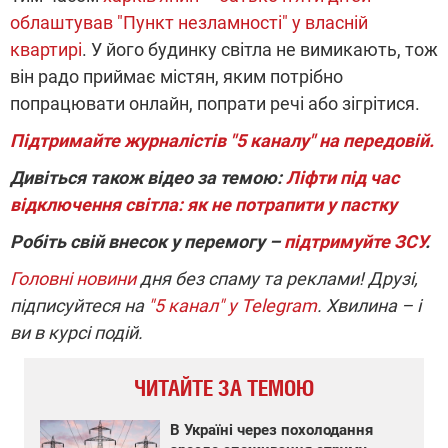
облаштував "Пункт незламності" у власній
квартирі
. У його будинку світла не вимикають, тож
він радо приймає містян, яким потрібно
попрацювати онлайн, попрати речі або зігрітися.
Підтримайте журналістів "5 каналу" на передовій.
Дивіться також відео за темою:
Ліфти під час
відключення світла: як не потрапити у пастку
Робіть свій внесок у перемогу –
підтримуйте ЗСУ
.
Головні новини
дня без спаму та реклами! Друзі,
підписуйтеся на
"5 канал" у Telegram
. Хвилина – і
ви в курсі подій.
ЧИТАЙТЕ ЗА ТЕМОЮ
В Україні через похолодання