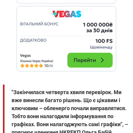
"Закінчилася четверта хвиля перевірок. Ми
вже винесли багато рішень. Що є цікавим і
ключовим – обленерго почали виправлятися.
Тобто вони налагодили інформування по
графіках. Вони налагоджують самі графіки", –
пояснює членкиня НКРЕКП Ольга Бабій.