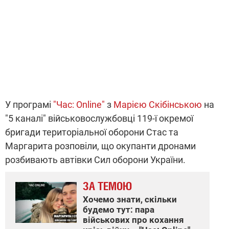
У програмі
"Час: Online"
з
Марією Скібінською
на
"5 каналі" військовослужбовці 119-ї окремої
бригади територіальної оборони Стас та
Маргарита розповіли, що окупанти дронами
розбивають автівки Сил оборони України.
ЗА ТЕМОЮ
Хочемо знати, скільки
будемо тут: пара
військових про кохання