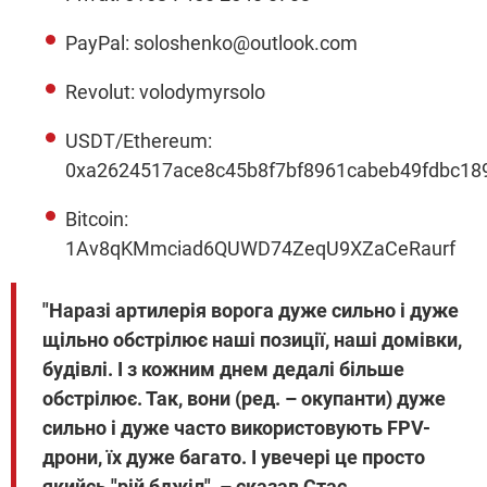
PayPal:
soloshenko@outlook.com
Revolut: volodymyrsolo
USDT/Ethereum:
0xa2624517ace8c45b8f7bf8961cabeb49fdbc18
Bitcoin:
1Av8qKMmciad6QUWD74ZeqU9XZaCeRaurf
"Наразі артилерія ворога дуже сильно і дуже
щільно обстрілює наші позиції, наші домівки,
будівлі. І з кожним днем дедалі більше
обстрілює. Так, вони (ред. – окупанти) дуже
сильно і дуже часто використовують FPV-
дрони, їх дуже багато. І увечері це просто
якийсь "рій бджіл", – сказав Стас.