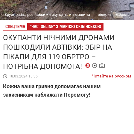
Зруйнована російськими окупантами машина
відкриті джерела
СПЕЦТЕМА
"ЧАС: ONLINE" З МАРІЄЮ СКІБІНСЬКОЮ
ОКУПАНТИ НІЧНИМИ ДРОНАМИ
ПОШКОДИЛИ АВТІВКИ: ЗБІР НА
ПІКАПИ ДЛЯ 119 ОБРТРО –
ПОТРІБНА ДОПОМОГА!
Читайте на русском
18.03.2024 18:35
Кожна ваша гривня допомагає нашим
захисникам наближати Перемогу!