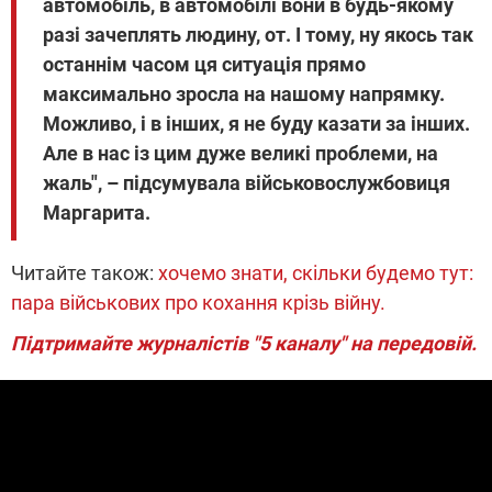
автомобіль, в автомобілі вони в будь-якому
разі зачеплять людину, от. І тому, ну якось так
останнім часом ця ситуація прямо
максимально зросла на нашому напрямку.
Можливо, і в інших, я не буду казати за інших.
Але в нас із цим дуже великі проблеми, на
жаль", – підсумувала військовослужбовиця
Маргарита.
Читайте також:
хочемо знати, скільки будемо тут:
пара військових про кохання крізь війну.
Підтримайте журналістів "5 каналу" на передовій.