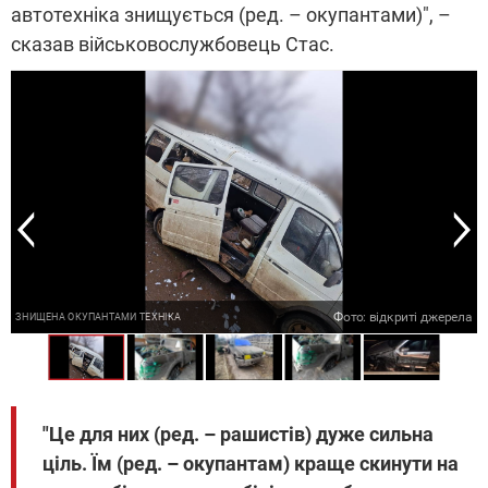
автотехніка знищується (ред. – окупантами)", –
сказав військовослужбовець Стас.
а
а
а
Фото: відкриті джерела
ЗНИЩЕНА ОКУПАНТАМИ ТЕХНІКА
"Це для них (ред. – рашистів) дуже сильна
ціль. Їм (ред. – окупантам) краще скинути на