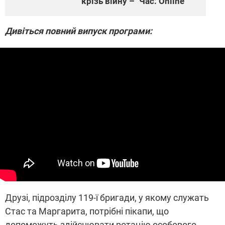
крізь війну – "Час: Online"
Дивіться повний випуск програми:
Друзі, підрозділу 119-ї бригади, у якому служать
Стас та Маргарита, потрібні пікапи, що
допоможуть здійснювати ротацію особового