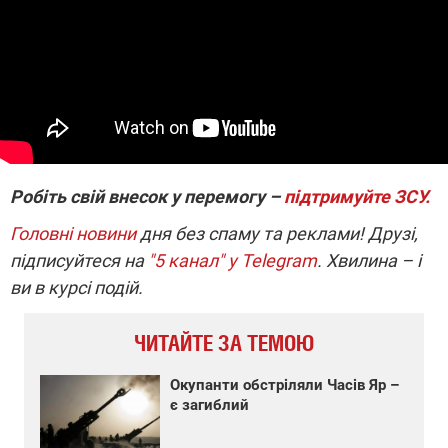
Робіть свій внесок у перемогу –
підтримуйте ЗСУ.
Головні новини
дня без спаму та реклами! Друзі,
підписуйтеся на
"5 канал" у Telegram
. Хвилина – і
ви в курсі подій.
ЧИТАЙТЕ ЗА ТЕМОЮ
Окупанти обстріляли Часів Яр –
є загиблий