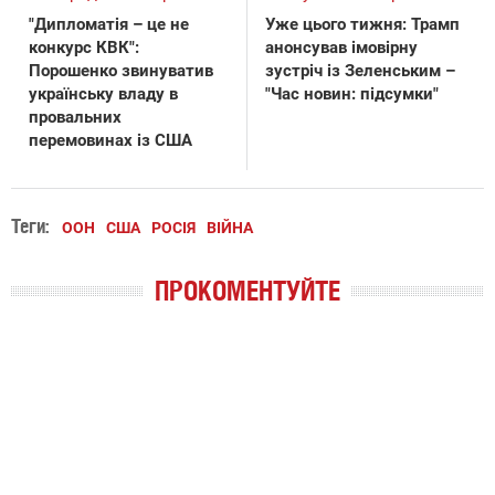
"Дипломатія – це не
Уже цього тижня: Трамп
конкурс КВК":
анонсував імовірну
Порошенко звинуватив
зустріч із Зеленським –
українську владу в
"Час новин: підсумки"
провальних
перемовинах із США
Теги:
ООН
США
РОСІЯ
ВІЙНА
ПРОКОМЕНТУЙТЕ