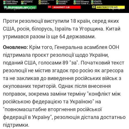
голосування ООН
скріншот
Проти резолюції виступили 18 країн, серед яких
США, росія, білорусь, Ізраїль та Угорщина. Китай
утримався разом із ще 64 державами.
Оновлено:
Крім того, Генеральна асамблея ООН
підтримала проєкт резолюції щодо України,
поданий США, голосами 89 "за". Початковий текст
резолюції не містив згадок про росію як агресора
та не закликав до виведення російських військ з
окупованих територій. Однак після внесення
поправок, зокрема заміни терміну "конфлікт між
російською федерацією та Україною" на
"повномасштабне вторгнення російської
федерації в Україну", резолюція дістала достатньо
підтримки.