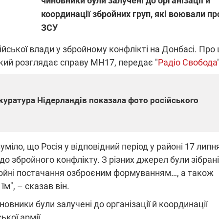
чиновники були залучені до організації й
координації збройних груп, які воювали пр
ЗСУ
ПЛІВКИ МІНДІЧА: СПРАВА
ННЯ СВІТЛА В УКРАЇНІ
ОБОРУДОК ДРУГА ЗЕЛЕНСЬКО
ійської влади у збройному конфлікті на Донбасі. Про 
кий розглядає справу МН17, передає "
Радіо Свобода
живачів у чотирьох
Нова підозра у справі Міндіча: 
лишається без світла після
взялося за колишнього виконав
бстрілів
директора Енергоатому
ербанки: через аномальну
З колишнього віцепрем'єра Олек
окуратура Нідерландів показала фото російського
пні, можуть повернутися
Чернишова зняли електронний
ключень – подробиці
браслет стеження
уміло, що Росія у відповідний період у районі 17 липн
о збройного конфлікту. З різних джерел були зібрані
ройні постачання озброєним формуванням…, а також
2:09
11.08.2025 15:16
м", – сказав він.
Працюють на
війни" та
передовій:
новники були залучені до організації й координації
ндарний
підтримайте
ької армії.
nger
військкорів "5 каналу",