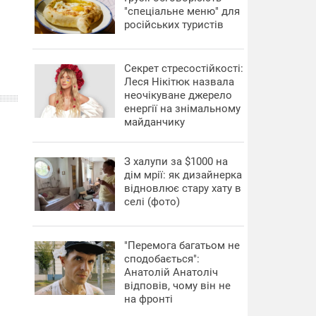
"спеціальне меню" для
російських туристів
Секрет стресостійкості:
Леся Нікітюк назвала
неочікуване джерело
енергії на знімальному
майданчику
З халупи за $1000 на
дім мрії: як дизайнерка
відновлює стару хату в
селі (фото)
"Перемога багатьом не
сподобається":
Анатолій Анатоліч
відповів, чому він не
на фронті