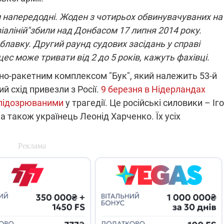
які знімають на
 напередодні. Жоден з чотирьох обвинувачуваних на
найгарячіших
напрямках фронту
віаліній"збили над Донбасом 17 липня 2014 року.
7:15
04.12.2025 12:37
: дрони,
"Відправте
облавку. Другий раунд судових засідань у справі
 – триває
Вернадського на
ес може тривати від 2 до 5 років, кажуть фахівці.
на потреби
фронт": стрілецька
рьох
бригада Повітряних
тно-ракетним комплексом "Бук", який належить 53-й
сил ЗСУ збирає на
НРК Numo
й схід привезли з Росії.
9 березня в Нідерландах
 підозрюваними
у трагедії. Це російські силовики – Іг
 а також українець Леонід Харченко. Їх усіх