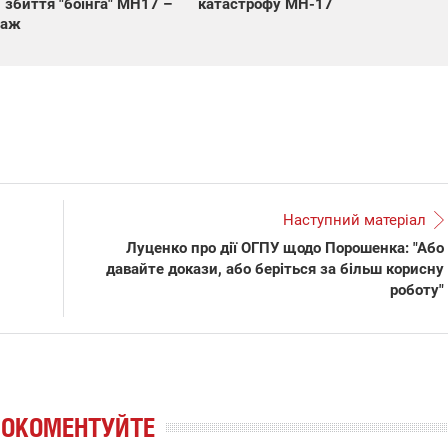
 збиття "боїнга" МН17 –
катастрофу МН-17
таж
Наступний матеріал
Луценко про дії ОГПУ щодо Порошенка: "Або
давайте докази, або беріться за більш корисну
роботу"
РОКОМЕНТУЙТЕ