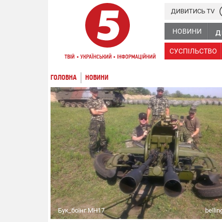
ДИВИТИСЬ TV
НОВИНИ
СУСПІЛЬСТВО
ГОЛОВНА
НОВИНИ
Бук_боїнг MH17
belli