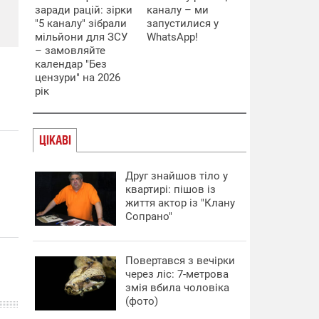
заради рацій: зірки
каналу – ми
"5 каналу" зібрали
запустилися у
мільйони для ЗСУ
WhatsApp!
– замовляйте
календар "Без
цензури" на 2026
рік
ЦІКАВІ
Друг знайшов тіло у
квартирі: пішов із
життя актор із "Клану
Сопрано"
Повертався з вечірки
через ліс: 7-метрова
змія вбила чоловіка
(фото)