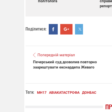
політолога
справи
репор
Поділитися:
Попередній матеріал
Печерський суд дозволив повторно
заарештувати екснардепа Жеваго
Теги:
MH17
АВІАКАТАСТРОФА
ДОНБАС
П