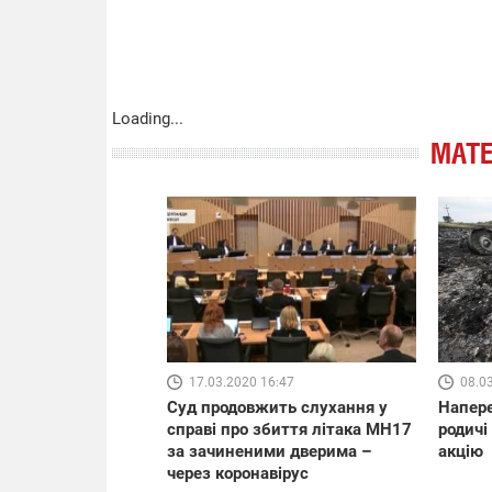
Loading...
МАТЕ
17.03.2020 16:47
08.0
Суд продовжить слухання у
Напер
справі про збиття літака MH17
родичі
за зачиненими дверима –
акцію
через коронавірус