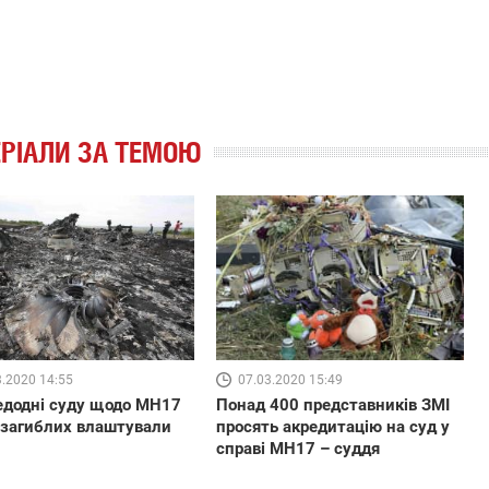
РІАЛИ ЗА ТЕМОЮ
07.03.2020 15:49
3.2020 14:55
Понад 400 представників ЗМІ
едодні суду щодо МН17
просять акредитацію на суд у
 загиблих влаштували
справі MH17 – суддя