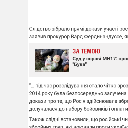
ВІДКЛЮЧЕ
Слідство зібрало прямі докази участі рос
заявив прокурор Вард Фердинандуссе, я
Частина спо
областях за
ЗА ТЕМОЮ
російських о
Готуйте пав
Суд у справі MH17: пр
спеку у сер
"Бука"
графіки від
"… під час розслідування стало чітко зроз
2014 року була безпосередньо залучена д
докази про те, що Росія здійснювала зб
08.09.2025 1
долучалася до набору бойовиків і оплати ї
Підтримай
"Машинерію 
Також слідчі встановили, що російські чи
виграй леге
збройних груп, які воювали проти українс
Dodge Challe