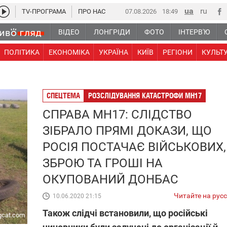
TV-ПРОГРАМА
ПРО НАС
07.08.2026
18 49
ВІДЕО
ЛОНГРІДИ
ФОТО
ІНТЕРВ'Ю
ПОЛІТИКА
ЕКОНОМІКА
УКРАЇНА
КИЇВ
РЕГІОНИ
КУЛЬТ
СПЕЦТЕМА
РОЗСЛІДУВАННЯ КАТАСТРОФИ МН17
СПРАВА МН17: СЛІДСТВО
ЗІБРАЛО ПРЯМІ ДОКАЗИ, ЩО
РОСІЯ ПОСТАЧАЄ ВІЙСЬКОВИХ,
ЗБРОЮ ТА ГРОШІ НА
ОКУПОВАНИЙ ДОНБАС
Читайте на рус
10.06.2020 21:15
Також слідчі встановили, що російські
ngcat.com