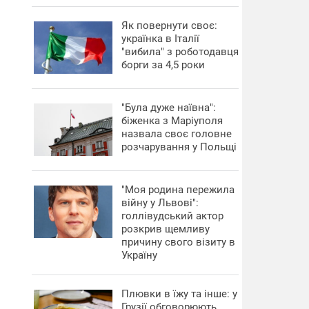
​Як повернути своє:
українка в Італії
"вибила" з роботодавця
борги за 4,5 роки
"Була дуже наївна":
біженка з Маріуполя
назвала своє головне
розчарування у Польщі
"Моя родина пережила
війну у Львові":
голлівудський актор
розкрив щемливу
причину свого візиту в
Україну
Плювки в їжу та інше: у
Грузії обговорюють