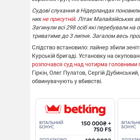
Судові слухання в Нідерландах поновили
них
не присутній
. Літак Малайзійських а
14.11.2025 1
"Око та щит"
Загинули всі 298 осіб які перебували на 
РЕБ і пікапи
триватиме до 3 липня. Загалом весь проц
збір коштів 
одразу чоти
Слідство встановило: лайнер збили зені
бригад ЗСУ
Курській бригаді. Установку на окуповани
розпочався суд над чотирма головними
Гіркін, Олег Пулатов, Сергій Дубинський,
обвинувачують у вбивстві.