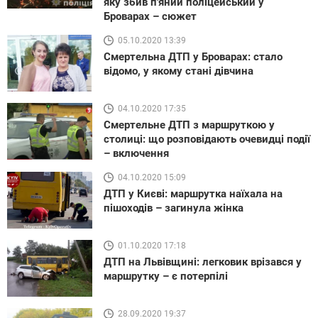
яку збив п'яний поліцейський у
Броварах – сюжет
05.10.2020 13:39
Смертельна ДТП у Броварах: стало
відомо, у якому стані дівчина
04.10.2020 17:35
Смертельне ДТП з маршруткою у
столиці: що розповідають очевидці події
– включення
04.10.2020 15:09
ДТП у Києві: маршрутка наїхала на
пішоходів – загинула жінка
01.10.2020 17:18
ДТП на Львівщині: легковик врізався у
маршрутку – є потерпілі
28.09.2020 19:37