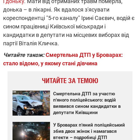
і доньку
. Мати від отриманих травм померла,
донька – в лікарні. Як вдалося з'ясувати
кореспондентці "5-го каналу" Ірині Саєвич, водій є
сином працівниці Київської міськради і
кандидатки в депутати на місцевих виборах від
партії Віталія Кличка.
Читайте також:
Смертельна ДТП у Броварах:
стало відомо, у якому стані дівчина
ЧИТАЙТЕ ЗА ТЕМОЮ
Смертельна ДТП за участю
п'яного поліцейського: водій
виявився сином кандидатки в
депутати Київщини
У Броварах п'яний поліцейський
збив двох жінок і намагався
втекти – подробиці ДТП