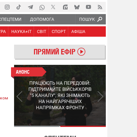
СПЕЦТЕМИ
ДОПОМОГА
ПОШУК
УРА
НАУКА+IT
СВІТ
СПОРТ
АФІША
ПРЯМИЙ ЕФІР
АНОНС
АНОНС
КІНЕЦЬ ВОРОЖИМ
ПРАЦЮЮТЬ НА ПЕРЕДОВІЙ:
"МОЛНІЯМ" ТА FPV: ЯК
ПІДТРИМАЙТЕ ВІЙСЬККОРІВ
УКРАЇНСЬКИЙ STEP-3
"5 КАНАЛУ", ЯКІ ЗНІМАЮТЬ
ском
ЗМІНЮЄ ПРАВИЛА ГРИ –
НА НАЙГАРЯЧІШИХ
ПОДРОБИЦІ ПРО
НАПРЯМКАХ ФРОНТУ
ПЕРЕХОПЛЮВАЧ