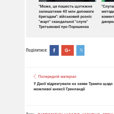
"Може, ця пошесть щотижня
"Слуга
залишатиме 40 млн допомоги
методи
бригадам": військовий розніс
комент
"жарт" скандальної "слуги"
джерел
Третьякової про Порошенка
Поділитися:
Попередній матеріал
У Данії відреагували на заяви Трампа щодо
можливої анексії Гренландії