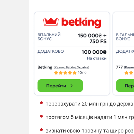
14.11.2025 1
"Око та щит"
РЕБ і пікапи
збір коштів 
одразу чоти
бригад ЗСУ
перерахувати 20 млн грн до держ
протягом 5 місяців надати 1 млн г
визнати свою провину та щиро роз