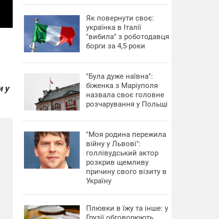
​Як повернути своє:
українка в Італії
"вибила" з роботодавця
борги за 4,5 роки
"Була дуже наївна":
біженка з Маріуполя
и у
назвала своє головне
розчарування у Польщі
"Моя родина пережила
війну у Львові":
голлівудський актор
розкрив щемливу
причину свого візиту в
Україну
Плювки в їжу та інше: у
Грузії обговорюють