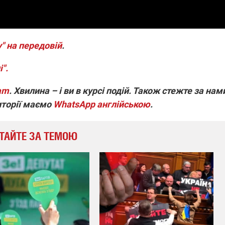
" на передовій
.
".
ram
. Хвилина – і ви в курсі подій. Також стежте за нам
иторії маємо
WhatsApp англійською
.
ТАЙТЕ ЗА ТЕМОЮ