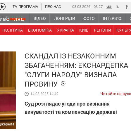
TV-ПРОГРАМА
ПРО НАС
08.08.2026
03:27
ВІДЕО
ЛОНГРІДИ
ФОТО
ІНТЕРВ'Ю
ПОЛІТИКА
ЕКОНОМІКА
УКРАЇНА
КИЇВ
РЕГІОНИ
КУЛЬТ
СКАНДАЛ ІЗ НЕЗАКОННИМ
ЗБАГАЧЕННЯМ: ЕКСНАРДЕПКА
"СЛУГИ НАРОДУ" ВИЗНАЛА
ПРОВИНУ
Читайте на рус
14.03.2025 14:49
Суд розглядає угоди про визнання
винуватості та компенсацію державі
 джерела