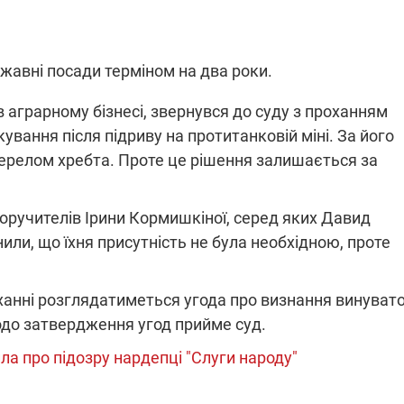
жавні посади терміном на два роки.
в аграрному бізнесі, звернувся до суду з проханням
ування після підриву на протитанковій міні. За його
перелом хребта. Проте це рішення залишається за
оручителів Ірини Кормишкіної, серед яких Давид
нили, що їхня присутність не була необхідною, проте
уханні розглядатиметься угода про визнання винувато
до затвердження угод прийме суд.
а про підозру нардепці "Слуги народу"