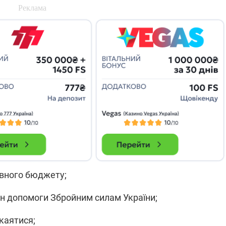
які знімають на
найгарячіших
напрямках фронту
7:15
04.12.2025 12:37
: дрони,
"Відправте
 – триває
Вернадського на
на потреби
фронт": стрілецька
рьох
бригада Повітряних
сил ЗСУ збирає на
НРК Numo
авного бюджету;
рн допомоги Збройним силам України;
каятися;