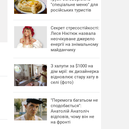
"спеціальне меню" для
російських туристів
Секрет стресостійкості:
Леся Нікітюк назвала
неочікуване джерело
енергії на знімальному
майданчику
З халупи за $1000 на
дім мрії: як дизайнерка
відновлює стару хату в
селі (фото)
"Перемога багатьом не
сподобається":
Анатолій Анатоліч
відповів, чому він не
на фронті