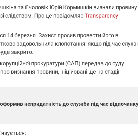
кіна та її чоловік Юрій Кормишкін визнали провину
зі слідством. Про це повідомляє
Transparency
ПЛІВКИ МІНДІЧА: СПРАВА
ННЯ СВІТЛА В УКРАЇНІ
ОБОРУДОК ДРУГА ЗЕЛЕНСЬКО
ся 14 березня. Захист просив провести його в
тково задовольнила клопотання: якщо під час слуха
живачів у чотирьох
Нова підозра у справі Міндіча: 
лишається без світла після
взялося за колишнього виконав
буде закрито.
бстрілів
директора Енергоатому
ербанки: через аномальну
З колишнього віцепрем'єра Олек
корупційної прокуратури (САП) передав до суду
пні, можуть повернутися
Чернишова зняли електронний
ключень – подробиці
браслет стеження
про визнання провини, ініційовані ще на стадії
ь оформив непридатність до служби під час відпочинк
2:09
11.08.2025 15:16
Працюють на
війни" та
передовій:
ндарний
підтримайте
'язується:
nger
військкорів "5 каналу",