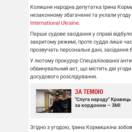
Колишня народна депутатка Ірина Кормиш
незаконному збагаченні та уклали угоду 
International Ukraine
.
ВІДКЛЮЧЕ
Перше судове засідання у справі відбуло
закритому режимі, проте суддя лише час
Частина спо
областях за
прозвучать персональні дані, засідання 
російських о
Готуйте пав
У лютому прокурор Спеціалізованої анти
спеку у сер
графіки від
обвинувальний акт, що містить дві угоди 
досудового розслідування.
ЗА ТЕМОЮ
"Слуга народу" Кравец
за кордоном – ЗМІ
08.09.2025 1
Підтримай
"Машинерію 
виграй леге
Згідно з угодою, Ірина Кормишкіна зобов
Dodge Challe