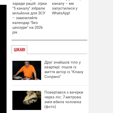
заради рацій: зірки
каналу – ми
"5 каналу" зібрали
запустилися у
мільйони для ЗСУ
WhatsApp!
– замовляйте
календар "Без
цензури" на 2026
рік
ЦІКАВІ
Друг знайшов тіло у
квартирі: пішов із
життя актор із "Клану
Сопрано"
Повертався з вечірки
через ліс: 7-метрова
змія вбила чоловіка
(фото)