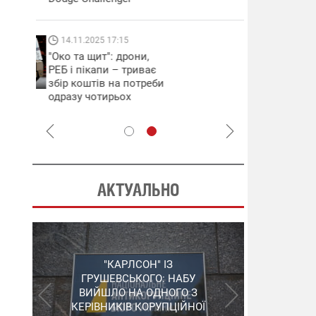
які знімають 
найгарячіших
напрямках фр
14.11.2025 17:15
04.12.2025 12:
"Око та щит": дрони,
"Відправте
РЕБ і пікапи – триває
Вернадського
збір коштів на потреби
фронт": стріл
одразу чотирьох
бригада Повіт
бригад ЗСУ
сил ЗСУ збира
НРК Numo
АКТУАЛЬНО
"ШЛАГБАУМ" НА
"КАРЛСОН" ІЗ
СЕРГІЙ ПУШКАР,
ДЕРЖКОНТРАКТАХ: НАБУ
ГРУШЕВСЬКОГО: НАБУ
ЗГАДАНИЙ У "ПЛІВКАХ
ВИЙШЛО НА ОДНОГО З
РОЗКРИЛО ЗЛОЧИННУ
МІНДІЧА", ЗАЛИШИВ
КЕРІВНИКІВ КОРУПЦІЙНОЇ
ОРГАНІЗАЦІЮ В
УКРАЇНУ