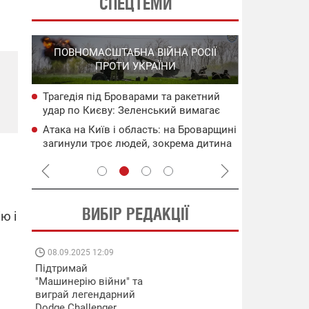
СПЕЦТЕМИ
СПЕЦОПЕРА
ПОВНОМАСШТАБНА ВІЙНА РОСІЇ
НА РО
ПРОТИ УКРАЇНИ
ГО
Трагедія під Броварами та ракетний
НАБУ
Нові удари 
удар по Києву: Зеленський вимагає
чого
інфраструкт
нових санкцій проти рф
уражені об'
Атака на Київ і область: на Броварщині
сія
Операція "
загинули троє людей, зокрема дитина
систем ураз
(оновлено)
флоту рф
ВИБІР РЕДАКЦІЇ
ю і
08.09.2025 12:09
11.08.2025 15:
Підтримай
Працюють на
"Машинерію війни" та
передовій:
виграй легендарний
підтримайте
Dodge Challenger
військкорів "5