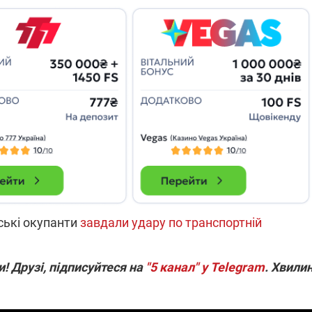
які знімають на
найгарячіших
напрямках фронту
7:15
04.12.2025 12:37
: дрони,
"Відправте
 – триває
Вернадського на
на потреби
фронт": стрілецька
рьох
бригада Повітряних
сил ЗСУ збирає на
НРК Numo
ські окупанти
завдали удару по транспортній
! Друзі, підписуйтеся на
"5 канал" у Telegram
. Хвили