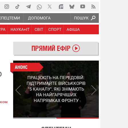
СПЕЦТЕМИ
ДОПОМОГА
ПОШУК
УРА
НАУКА+IT
СВІТ
СПОРТ
АФІША
ПРЯМИЙ ЕФІР
АНОНС
АНОНС
О
КІНЕЦЬ ВОРОЖИМ
ПРАЦЮЮТЬ НА ПЕРЕДОВІЙ:
"МОЛНІЯМ" ТА FPV: ЯК
ПІДТРИМАЙТЕ ВІЙСЬККОРІВ
УКРАЇНСЬКИЙ STEP-3
"5 КАНАЛУ", ЯКІ ЗНІМАЮТЬ
ЗМІНЮЄ ПРАВИЛА ГРИ –
НА НАЙГАРЯЧІШИХ
ПОДРОБИЦІ ПРО
НАПРЯМКАХ ФРОНТУ
ском
ПЕРЕХОПЛЮВАЧ