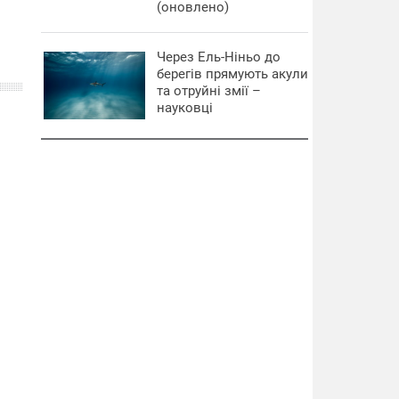
(оновлено)
Через Ель-Ніньо до
берегів прямують акули
та отруйні змії –
науковці