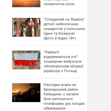
геомагнітне поле
"Спєрдаляй на Україну":
деталі небезпечних
інцидентів у польських
Гдині та Кожухові
(фото й відео 18+)
"Нарешті
відкриваються очі":
соцмережі вибухнули
обговоренням міграції
українців з Польщі
Наслідки атаки на
Броварський район
Київщини: є загиблі
біля залізничної
платформи, рух поїздів
обмежували