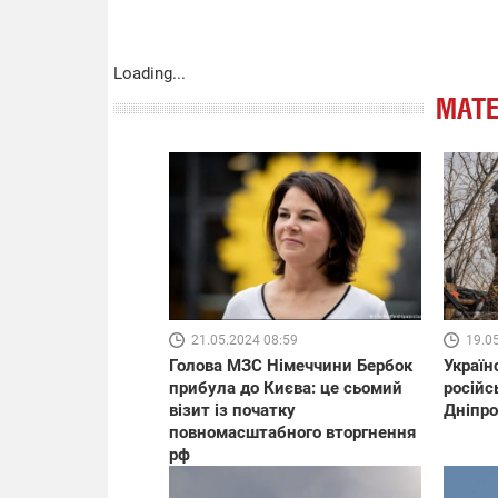
Loading...
МАТЕ
21.05.2024 08:59
19.0
Голова МЗС Німеччини Бербок
Україн
прибула до Києва: це сьомий
російс
візит із початку
Дніпр
повномасштабного вторгнення
рф