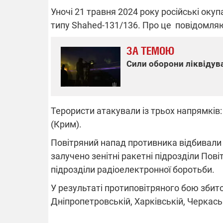
Уночі 21 травня 2024 року російські оку
типу Shahed-131/136. Про це повідомляю
ВІДКЛЮЧЕ
ЗА ТЕМОЮ
Сили оборони ліквідува
Частина спо
областях за
російських о
Готуйте пав
спеку у сер
Терористи атакували із трьох напрямків:
графіки від
(Крим).
Повітряний напад противника відбивали 
залучено зенітні ракетні підрозділи Пові
підрозділи радіоелектронної боротьби.
08.09.2025 1
У результаті протиповітряного бою збито
Підтримай
Дніпропетровській, Харківській, Черкась
"Машинерію 
виграй леге
Dodge Challe