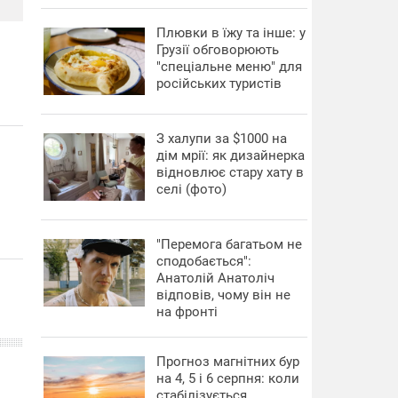
Плювки в їжу та інше: у
Грузії обговорюють
"спеціальне меню" для
російських туристів
З халупи за $1000 на
дім мрії: як дизайнерка
відновлює стару хату в
селі (фото)
"Перемога багатьом не
сподобається":
Анатолій Анатоліч
відповів, чому він не
на фронті
Прогноз магнітних бур
на 4, 5 і 6 серпня: коли
стабілізується