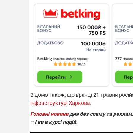
14.11.2025 1
"Око та щит"
РЕБ і пікапи
збір коштів 
одразу чоти
бригад ЗСУ
Відомо також, що вранці 21 травня росій
інфраструктурі Харкова.
Головні новини
дня без спаму та реклами
– і ви в курсі подій.