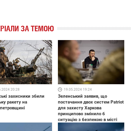
РІАЛИ ЗА ТЕМОЮ
5.2024 20:28
19.05.2024 19:24
ські захисники збили
Зеленський заявив, що
ьку ракету на
постачання двох систем Patriot
опетровщині
для захисту Харкова
принципово змінило б
ситуацію з безпекою в місті