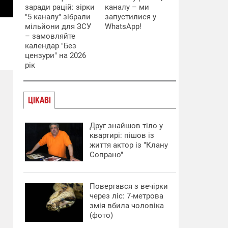
заради рацій: зірки
каналу – ми
"5 каналу" зібрали
запустилися у
мільйони для ЗСУ
WhatsApp!
– замовляйте
календар "Без
цензури" на 2026
рік
ЦІКАВІ
Друг знайшов тіло у
квартирі: пішов із
життя актор із "Клану
Сопрано"
Повертався з вечірки
через ліс: 7-метрова
змія вбила чоловіка
(фото)