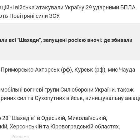
паційні війська атакували Україну 29 ударними БПЛА
ть Повітряні сили ЗСУ.
ПЛІВКИ МІНДІЧА: СПРАВА
ННЯ СВІТЛА В УКРАЇНІ
ОБОРУДОК ДРУГА ЗЕЛЕНСЬКО
ли всі "Шахеди", запущені росією вночі: де збивали
живачів у чотирьох
Нова підозра у справі Міндіча: 
лишається без світла після
взялося за колишнього виконав
бстрілів
директора Енергоатому
ербанки: через аномальну
З колишнього віцепрем'єра Олек
пні, можуть повернутися
Чернишова зняли електронний
 Приморсько-Ахтарськ (рф), Курськ (рф), мис Чауда
ключень – подробиці
браслет стеження
мобільні вогневі групи Сил оборони України, також
тряних сил та Сухопутних військ, винищувальну авіаці
2:09
11.08.2025 15:16
 28 "Шахедів" в Одеській, Миколаївській,
Працюють на
кій, Херсонській та Кіровоградській областях.
війни" та
передовій:
ндарний
підтримайте
nger
військкорів "5 каналу",