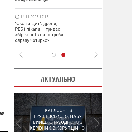
які знімають 
найгарячіших
напрямках фр
14.11.2025 17:15
04.12.2025 12:
"Око та щит": дрони,
"Відправте
РЕБ і пікапи – триває
Вернадського
збір коштів на потреби
фронт": стріл
одразу чотирьох
бригада Повіт
бригад ЗСУ
сил ЗСУ збира
НРК Numo
АКТУАЛЬНО
"ШЛАГБАУМ" НА
"КАРЛСОН" ІЗ
на
СЕРГІЙ ПУШКАР,
ДЕРЖКОНТРАКТАХ: НАБУ
ГРУШЕВСЬКОГО: НАБУ
ЗГАДАНИЙ У "ПЛІВКАХ
ВИЙШЛО НА ОДНОГО З
РОЗКРИЛО ЗЛОЧИННУ
МІНДІЧА", ЗАЛИШИВ
КЕРІВНИКІВ КОРУПЦІЙНОЇ
ОРГАНІЗАЦІЮ В
УКРАЇНУ