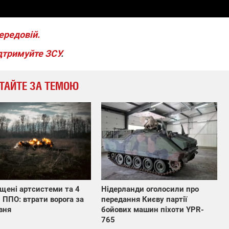
ередовій.
дтримуйте ЗСУ
.
ТАЙТЕ ЗА ТЕМОЮ
щені артсистеми та 4
Нідерланди оголосили про
 ППО: втрати ворога за
передання Києву партії
вня
бойових машин піхоти YPR-
765