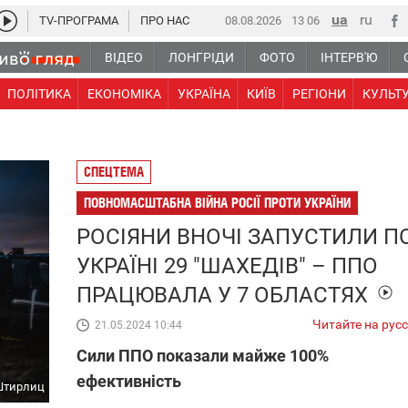
TV-ПРОГРАМА
ПРО НАС
08.08.2026
13 06
ВІДЕО
ЛОНГРІДИ
ФОТО
ІНТЕРВ'Ю
ПОЛІТИКА
ЕКОНОМІКА
УКРАЇНА
КИЇВ
РЕГІОНИ
КУЛЬТ
СПЕЦТЕМА
ПОВНОМАСШТАБНА ВІЙНА РОСІЇ ПРОТИ УКРАЇНИ
РОСІЯНИ ВНОЧІ ЗАПУСТИЛИ П
УКРАЇНІ 29 "ШАХЕДІВ" – ППО
ПРАЦЮВАЛА У 7 ОБЛАСТЯХ
Читайте на рус
21.05.2024 10:44
Сили ППО показали майже 100%
ефективність
 Штирлиц