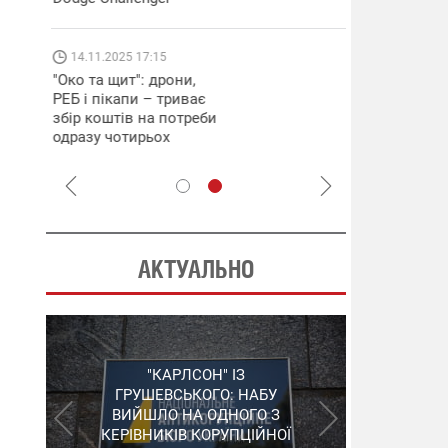
які знімають 
найгарячіших
напрямках фр
14.11.2025 17:15
04.12.2025 12:
"Око та щит": дрони,
"Відправте
РЕБ і пікапи – триває
Вернадського
збір коштів на потреби
фронт": стріл
одразу чотирьох
бригада Повіт
бригад ЗСУ
сил ЗСУ збира
НРК Numo
АКТУАЛЬНО
"ШЛАГБАУМ" НА
"КАРЛСОН" ІЗ
СЕРГІЙ ПУШКАР,
ДЕРЖКОНТРАКТАХ: НАБУ
ГРУШЕВСЬКОГО: НАБУ
ЗГАДАНИЙ У "ПЛІВКАХ
ВИЙШЛО НА ОДНОГО З
РОЗКРИЛО ЗЛОЧИННУ
МІНДІЧА", ЗАЛИШИВ
КЕРІВНИКІВ КОРУПЦІЙНОЇ
ОРГАНІЗАЦІЮ В
УКРАЇНУ