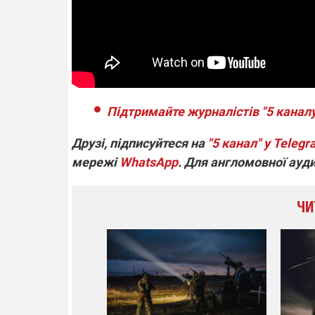
Підтримайте журналістів "5 каналу
Друзі, підписуйтеся на
"5 канал" у Teleg
мережі
WhatsApp
. Для англомовної ауд
ЧИ