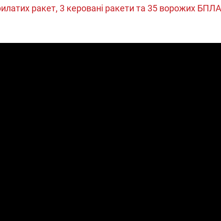
рилатих ракет, 3 керовані ракети та 35 ворожих БПЛ