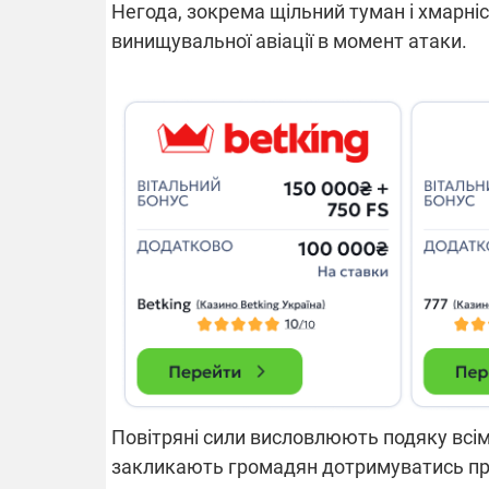
Негода, зокрема щільний туман і хмарніс
винищувальної авіації в момент атаки.
14.11.2025 1
"Око та щит"
РЕБ і пікапи
збір коштів 
одразу чоти
бригад ЗСУ
Повітряні сили висловлюють подяку всім,
закликають громадян дотримуватись пра