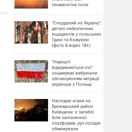
геомагнітне поле
"Спєрдаляй на Україну":
деталі небезпечних
інцидентів у польських
Гдині та Кожухові
(фото й відео 18+)
"Нарешті
відкриваються очі":
соцмережі вибухнули
обговоренням міграції
українців з Польщі
Наслідки атаки на
Броварський район
Київщини: є загиблі
біля залізничної
платформи, рух поїздів
обмежували