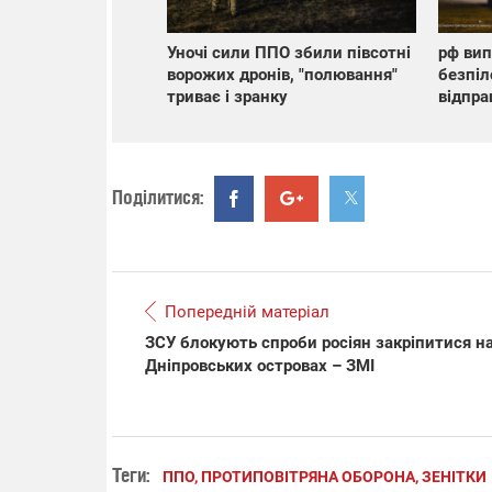
Уночі сили ППО збили півсотні
рф вип
ворожих дронів, "полювання"
безпіл
триває і зранку
відпр
Поділитися:
Попередній матеріал
ЗСУ блокують спроби росіян закріпитися н
Дніпровських островах – ЗМІ
Теги:
ППО, ПРОТИПОВІТРЯНА ОБОРОНА, ЗЕНІТКИ