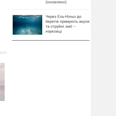
(оновлено)
Через Ель-Ніньо до
берегів прямують акули
та отруйні змії –
науковці