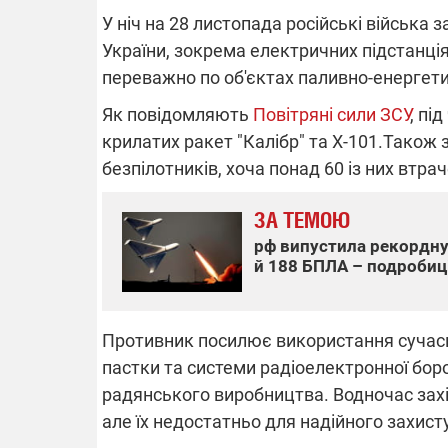
У ніч на 28 листопада російські війська
України, зокрема електричних підстанція
переважно по об'єктах паливно-енергети
ВІДКЛЮЧЕ
Як повідомляють
Повітряні сили ЗСУ
, пі
крилатих ракет "Калібр" та Х-101.Також 
Частина спо
областях за
безпілотників, хоча понад 60 із них втрач
російських о
Готуйте пав
спеку у сер
ЗА ТЕМОЮ
графіки від
рф випустила рекордну 
й 188 БПЛА – подробиц
Противник посилює використання сучасних
пастки та системи радіоелектронної бор
08.09.2025 1
Підтримай
радянського виробництва. Водночас зах
"Машинерію 
але їх недостатньо для надійного захисту
виграй леге
Dodge Challe