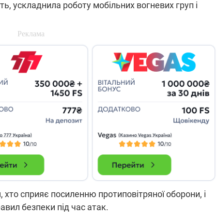
ть, ускладнила роботу мобільних вогневих груп і
які знімають на
найгарячіших
напрямках фронту
7:15
04.12.2025 12:37
: дрони,
"Відправте
 – триває
Вернадського на
на потреби
фронт": стрілецька
рьох
бригада Повітряних
сил ЗСУ збирає на
НРК Numo
 хто сприяє посиленню протиповітряної оборони, і
вил безпеки під час атак.