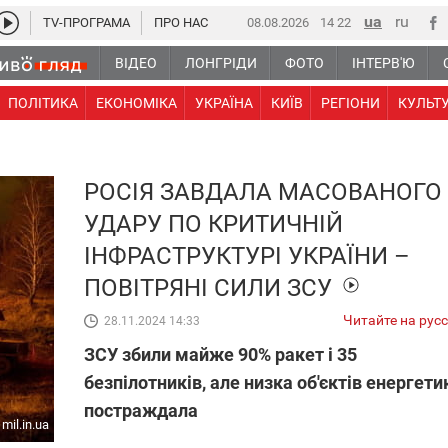
TV-ПРОГРАМА
ПРО НАС
08.08.2026
14:22
ВІДЕО
ЛОНГРІДИ
ФОТО
ІНТЕРВ'Ю
ПОЛІТИКА
ЕКОНОМІКА
УКРАЇНА
КИЇВ
РЕГІОНИ
КУЛЬТ
РОСІЯ ЗАВДАЛА МАСОВАНОГО
УДАРУ ПО КРИТИЧНІЙ
ІНФРАСТРУКТУРІ УКРАЇНИ –
ПОВІТРЯНІ СИЛИ ЗСУ
Читайте на рус
28.11.2024 14:33
ЗСУ збили майже 90% ракет і 35
безпілотників, але низка об'єктів енергети
постраждала
mil.in.ua