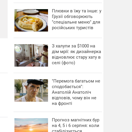
Плювки в їжу та інше: у
Грузії обговорюють
"спеціальне меню" для
російських туристів
З халупи за $1000 на
дім мрії: як дизайнерка
відновлює стару хату в
селі (фото)
"Перемога багатьом не
сподобається":
Анатолій Анатоліч
відповів, чому він не
на фронті
Прогноз магнітних бур
на 4, 5 і 6 серпня: коли
стабілізується