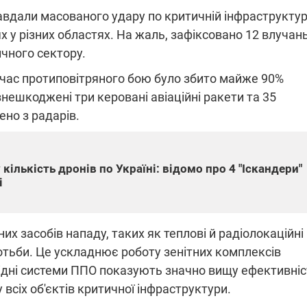
 завдали масованого удару по критичній інфраструктур
х у різних областях. На жаль, зафіксовано 12 влучань
чного сектору.
ПЛІВКИ МІНДІЧА: СПРАВА
ННЯ СВІТЛА В УКРАЇНІ
ОБОРУДОК ДРУГА ЗЕЛЕНСЬКО
д час протиповітряного бою було збито майже 90%
знешкоджені три керовані авіаційні ракети та 35
живачів у чотирьох
Нова підозра у справі Міндіча: 
лишається без світла після
взялося за колишнього виконав
ено з радарів.
бстрілів
директора Енергоатому
ербанки: через аномальну
З колишнього віцепрем'єра Олек
пні, можуть повернутися
Чернишова зняли електронний
ключень – подробиці
браслет стеження
кількість дронів по Україні: відомо про 4 "Іскандери"
і
 засобів нападу, таких як теплові й радіолокаційні
отьби. Це ускладнює роботу зенітних комплексів
2:09
11.08.2025 15:16
Працюють на
ідні системи ППО показують значно вищу ефективніс
війни" та
передовій:
 всіх об'єктів критичної інфраструктури.
ндарний
підтримайте
nger
військкорів "5 каналу",