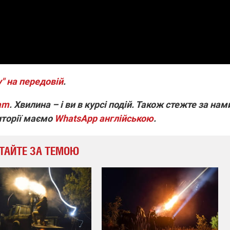
" на передовій
.
ram
. Хвилина – і ви в курсі подій. Також стежте за нам
иторії маємо
WhatsApp англійською
.
ТАЙТЕ ЗА ТЕМОЮ