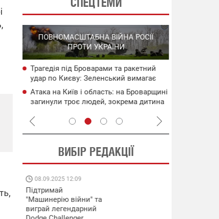
СПЕЦТЕМИ
і
,
СПЕЦОПЕРА
ПОВНОМАСШТАБНА ВІЙНА РОСІЇ
НА РО
ПРОТИ УКРАЇНИ
ГО
Трагедія під Броварами та ракетний
НАБУ
Нові удари 
удар по Києву: Зеленський вимагає
чого
інфраструкт
нових санкцій проти рф
уражені об'
Атака на Київ і область: на Броварщині
сія
Операція "
загинули троє людей, зокрема дитина
систем ураз
(оновлено)
флоту рф
ВИБІР РЕДАКЦІЇ
08.09.2025 12:09
11.08.2025 15:
Підтримай
Працюють на
ть,
"Машинерію війни" та
передовій:
виграй легендарний
підтримайте
Dodge Challenger
військкорів "5