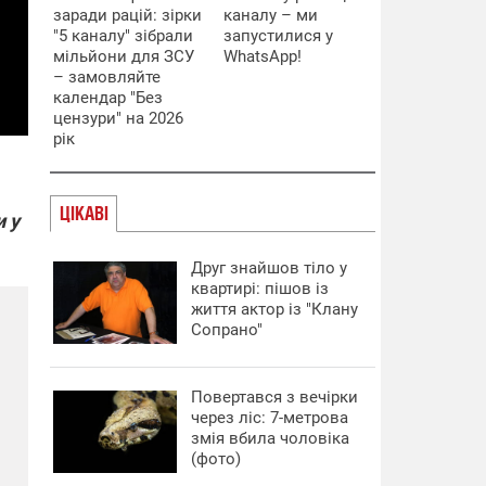
заради рацій: зірки
каналу – ми
"5 каналу" зібрали
запустилися у
мільйони для ЗСУ
WhatsApp!
– замовляйте
календар "Без
цензури" на 2026
рік
ЦІКАВІ
и у
Друг знайшов тіло у
квартирі: пішов із
життя актор із "Клану
Сопрано"
Повертався з вечірки
через ліс: 7-метрова
змія вбила чоловіка
(фото)