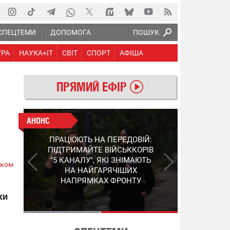
СПЕЦТЕМИ
ДОПОМОГА
ПОШУК
УРА
НАУКА+IT
СВІТ
СПОРТ
АФІША
ПРЯМИЙ ЕФІР
АНОНС
АНОНС
КІНЕЦЬ ВОРОЖИМ
ПРАЦЮЮТЬ НА ПЕРЕДОВІЙ:
"МОЛНІЯМ" ТА FPV: ЯК
ПІДТРИМАЙТЕ ВІЙСЬККОРІВ
УКРАЇНСЬКИЙ STEP-3
"5 КАНАЛУ", ЯКІ ЗНІМАЮТЬ
ском
ЗМІНЮЄ ПРАВИЛА ГРИ –
НА НАЙГАРЯЧІШИХ
ПОДРОБИЦІ ПРО
НАПРЯМКАХ ФРОНТУ
ПЕРЕХОПЛЮВАЧ
ки