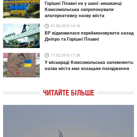
Горішні Плавні не у шані: мешканці
Комсомольська запропонували
альтернативну назву міста
01.06.2016 16:16
ВР відмовилася перейменовувати назад
Дніпро та Горішні Плавні
17.02.2016 17:38
У міськраді Комсомольська запевняють:
назва міста має козацьке походження
ЧИТАЙТЕ БІЛЬШЕ