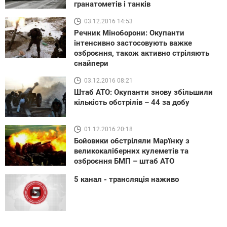
гранатометів і танків
03.12.2016 14:53
Речник Міноборони: Окупанти
інтенсивно застосовують важке
озброєння, також активно стріляють
снайпери
03.12.2016 08:21
Штаб АТО: Окупанти знову збільшили
кількість обстрілів – 44 за добу
01.12.2016 20:18
Бойовики обстріляли Мар'їнку з
великокаліберних кулеметів та
озброєння БМП – штаб АТО
5 канал - трансляція наживо