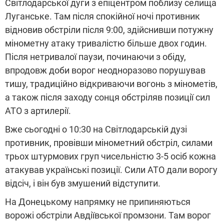
Світлодарської дуги з епіцентром поблизу селища
Луганське. Там після спокійної ночі противник
відновив обстріли після 9:00, здійснивши потужну
мінометну атаку тривалістю більше двох годин.
Після нетривалої паузи, починаючи з обіду,
впродовж доби ворог неодноразово порушував
тишу, традиційно відкриваючи вогонь з мінометів,
а також після заходу сонця обстріляв позиції сил
АТО з артилерії.
Вже сьогодні о 10:30 на Світлодарській дузі
противник, провівши мінометний обстріл, силами
трьох штурмових груп чисельністю 3-5 осіб кожна
атакував українські позиції. Сили АТО дали ворогу
відсіч, і він був змушений відступити.
На Донецькому напрямку не припиняються
ворожі обстріли Авдіївської промзони. Там ворог