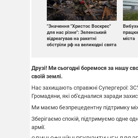
"Значення "Христос Воскрес"
Вибухи
для нас різне": Зеленський
працюв
відреагував на ракетні
міста
обстріли рф на великодні свята
Друзі! Ми сьогодні боремося за нашу св
своїй землі.
Нас захищають справжні Супергерої: ЗСУ
Громадяни, які об'єдналися заради захи
Ми маємо безпрецедентну підтримку міжн
Зберігаємо спокій, підтримуємо одне од
армії.