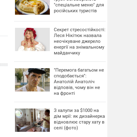
"спеціальне меню" для
російських туристів
Секрет стресостійкості:
Леся Нікітюк назвала
неочікуване джерело
енергії на знімальному
майданчику
"Перемога багатьом не
сподобається":
Анатолій Анатоліч
відповів, чому він не
на фронті
З халупи за $1000 на
дім мрії: як дизайнерка
відновлює стару хату в
селі (фото)