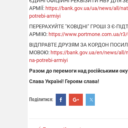
ЄДИНІ ОФІЦІЙНІ РЕКВІЗИТИ НБУ ДЛЯ З
АРМІЇ:
https://bank.gov.ua/ua/news/all/nat
potrebi-armiyi
ПЕРЕРАХУЙТЕ "КОВІДНІ" ГРОШІ З Є-ПІ
АРМІЮ:
https://www.portmone.com.ua/r3/u
ВІДПРАВТЕ ДРУЗЯМ ЗА КОРДОН ПОСИ
МОВОЮ:
https://bank.gov.ua/en/news/all/n
na-potrebi-armiyi
Разом до перемоги над російськими ок
Слава Україні! Героям слава!
Поділитися: