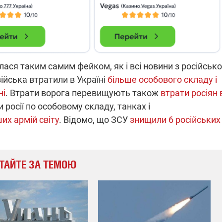
лася таким самим фейком, як і всі новини з російськ
війська втратили в Україні
більше особового складу і
ні
. Втрати ворога перевищують також
втрати росіян 
и росії по особовому складу, танках і
их армій світу
. Відомо, що ЗСУ
знищили 6 російських
ТАЙТЕ ЗА ТЕМОЮ