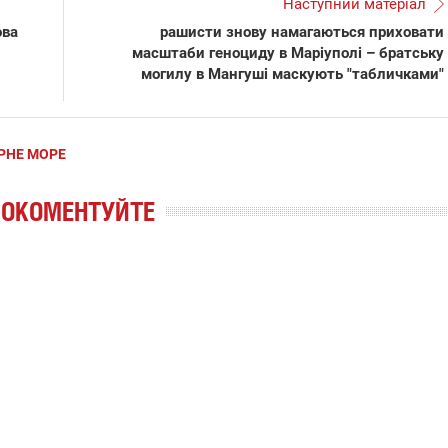
Наступний матеріал
ова
рашисти знову намагаються приховати
масштаби геноциду в Маріуполі – братську
могилу в Мангуші маскують "табличками"
РНЕ МОРЕ
РОКОМЕНТУЙТЕ