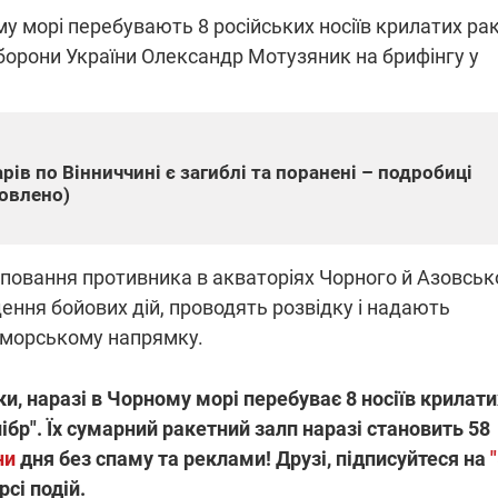
му морі перебувають 8 російських носіїв крилатих рак
борони України Олександр Мотузяник на брифінгу у
ПЛІВКИ МІНДІЧА: СПРАВА
ННЯ СВІТЛА В УКРАЇНІ
ОБОРУДОК ДРУГА ЗЕЛЕНСЬКО
живачів у чотирьох
Нова підозра у справі Міндіча: 
рів по Вінниччині є загиблі та поранені – подробиці
лишається без світла після
взялося за колишнього виконав
новлено)
бстрілів
директора Енергоатому
ербанки: через аномальну
З колишнього віцепрем'єра Олек
пні, можуть повернутися
Чернишова зняли електронний
ключень – подробиці
браслет стеження
повання противника в акваторіях Чорного й Азовськ
ння бойових дій, проводять розвідку і надають
риморському напрямку.
и, наразі в Чорному морі перебуває 8 носіїв крилати
2:09
11.08.2025 15:16
ібр". Їх сумарний ракетний залп наразі становить 58
Працюють на
війни" та
передовій:
ни
дня без спаму та реклами! Друзі, підписуйтеся на
ндарний
підтримайте
рсі подій.
nger
військкорів "5 каналу",