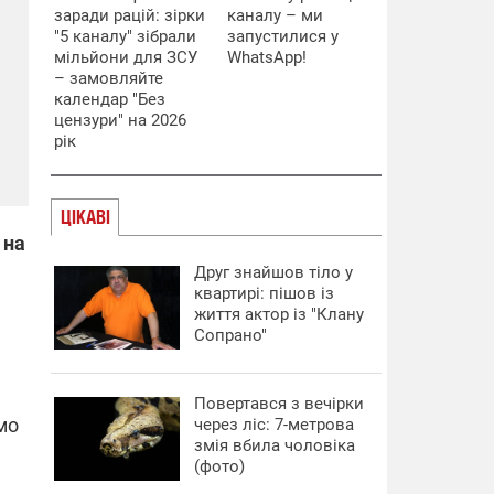
заради рацій: зірки
каналу – ми
"5 каналу" зібрали
запустилися у
мільйони для ЗСУ
WhatsApp!
– замовляйте
календар "Без
цензури" на 2026
рік
ЦІКАВІ
 на
Друг знайшов тіло у
квартирі: пішов із
життя актор із "Клану
Сопрано"
Повертався з вечірки
мо
через ліс: 7-метрова
змія вбила чоловіка
(фото)