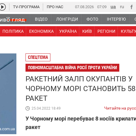
TV-ПРОГРАМА
ПРО НАС
07.08.2026
07 09
ВІДЕО
ЛОНГРІДИ
ФОТО
ІНТЕРВ'Ю
ПОЛІТИКА
ЕКОНОМІКА
УКРАЇНА
КИЇВ
РЕГІОНИ
КУЛЬТ
СПЕЦТЕМА
ПОВНОМАСШТАБНА ВІЙНА РОСІЇ ПРОТИ УКРАЇНИ
РАКЕТНИЙ ЗАЛП ОКУПАНТІВ У
ЧОРНОМУ МОРІ СТАНОВИТЬ 58
РАКЕТ
Читайте на рус
25.04.2022 18:49
У Чорному морі перебуває 8 носіїв крилат
ракет
a.com.ua