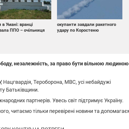
 в Умані: вранці
окупанти завдали ракетного
ала ППО – очільниця
удару по Коростеню
ободу, незалежність, за право бути вільною людиною
, Нацгвардія, Тероборона, МВС, усі небайдужі
сту Батьківщини.
ародних партнерів. Увесь світ підтримує Україну.
ного, читаємо тільки перевірені новини та допомагає