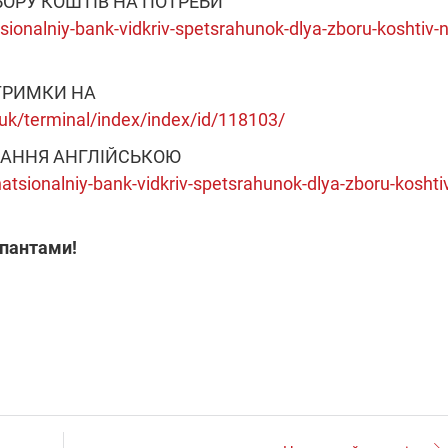
БОРУ КОШТІВ НА ПОТРЕБИ
sionalniy-bank-vidkriv-spetsrahunok-dlya-zboru-koshtiv-n
ДТРИМКИ НА
k/terminal/index/index/id/118103/
ЛАННЯ АНГЛІЙСЬКОЮ
atsionalniy-bank-vidkriv-spetsrahunok-dlya-zboru-koshti
упантами!