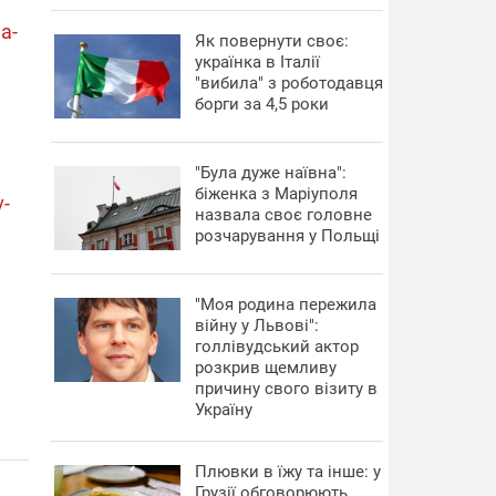
a-
​Як повернути своє:
українка в Італії
"вибила" з роботодавця
борги за 4,5 роки
"Була дуже наївна":
біженка з Маріуполя
v-
назвала своє головне
розчарування у Польщі
"Моя родина пережила
війну у Львові":
голлівудський актор
розкрив щемливу
причину свого візиту в
Україну
Плювки в їжу та інше: у
Грузії обговорюють