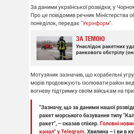
За даними української розвідки, у Чорно
Про це повідомив речник Міністерства о
понеділок, передає "
Укрінформ
".
ВІДКЛЮЧЕ
ЗА ТЕМОЮ
Частина спо
Унаслідок ракетних уда
областях за
ранкового обстрілу (о
російських о
Готуйте пав
спеку у сер
графіки від
Мотузяник зазначив, що корабельні угру
морів продовжують ізолювати район веде
вогневу підтримку своїм військам на п
"Зазначу, що за даними нашої розвідк
08.09.2025 1
ракет морського базування типу "Кал
Підтримай
"Машинерію 
ракет", – сказав спікер.
Головні нови
виграй леге
канал" у Telegram
. Хвилина – і ви в ку
Dodge Challe