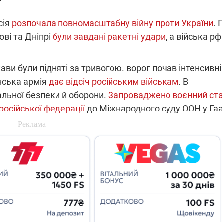
які знімають на
найгарячіших
сія
розпочала повномасштабну війну проти України
. 
напрямках фронту
7:15
04.12.2025 12:37
ові та Дніпрі
були завдані ракетні удари
, а війська рф
: дрони,
"Відправте
 – триває
Вернадського на
на потреби
фронт": стрілецька
жави були підняті за тривогою. ворог почав інтенсивні
рьох
бригада Повітряних
сил ЗСУ збирає на
їнська армія
дає відсіч російським військам
. В
НРК Numo
льної безпеки й оборони.
Запроваджено воєнний ст
російської федерації
до Міжнародного суду ООН у Гаа