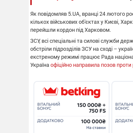
Як повідомляв 5.UA, вранці 24 лютого ро
14.11.2025 1
кількох військових об'єктах у Києві, Харк
"Око та щит"
перейшли кордон під Харковом.
РЕБ і пікапи
збір коштів 
ЗСУ, всі спеціальні та силові служби дер
одразу чоти
бригад ЗСУ
обстріли підрозділів ЗСУ на сході – укра
екстреному режимі працює Рада націона
Україна
офіційно направила позов проти 