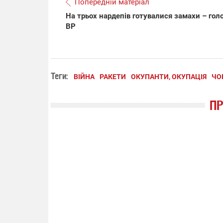
Попередній матеріал
На трьох нардепів готувалися замахи – гол
ВР
Теги:
ВІЙНА
РАКЕТИ
ОКУПАНТИ, ОКУПАЦІЯ
ЧО
П