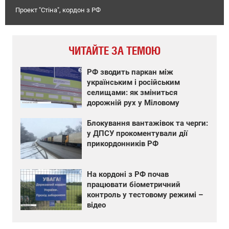
Проект "Стіна", кордон з РФ
ЧИТАЙТЕ ЗА ТЕМОЮ
РФ зводить паркан між
українським і російським
селищами: як зміниться
дорожній рух у Міловому
Блокування вантажівок та черги:
у ДПСУ прокоментували дії
прикордонників РФ
На кордоні з РФ почав
працювати біометричний
контроль у тестовому режимі –
відео