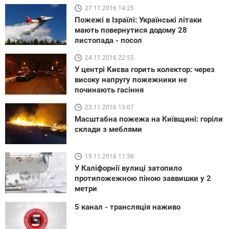
27.11.2016 14:25
Пожежі в Ізраїлі: Українські літаки
мають повернутися додому 28
листопада - посол
24.11.2016 22:55
У центрі Києва горить колектор: через
високу напругу пожежники не
починають гасіння
23.11.2016 13:07
Масштабна пожежа на Київщині: горіли
склади з меблями
19.11.2016 11:38
У Каліфорнії вулиці затопило
протипожежною піною заввишки у 2
метри
5 канал - трансляція наживо