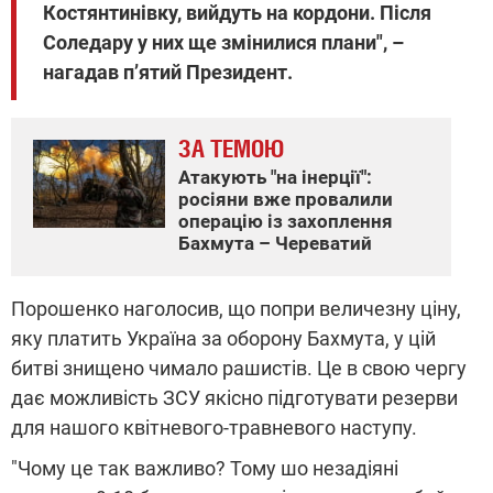
Костянтинівку, вийдуть на кордони. Після
Соледару у них ще змінилися плани", –
нагадав п’ятий Президент.
ЗА ТЕМОЮ
Атакують "на інерції":
росіяни вже провалили
операцію із захоплення
Бахмута – Череватий
Порошенко наголосив, що попри величезну ціну,
яку платить Україна за оборону Бахмута, у цій
битві знищено чимало рашистів. Це в свою чергу
дає можливість ЗСУ якісно підготувати резерви
для нашого квітневого-травневого наступу.
"Чому це так важливо? Тому шо незадіяні