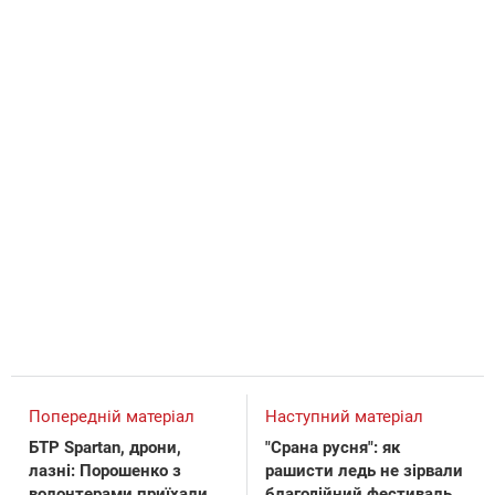
Попередній матеріал
Наступний матеріал
БТР Spartan, дрони,
"Срана русня": як
лазні: Порошенко з
рашисти ледь не зірвали
волонтерами приїхали
благодійний фестиваль