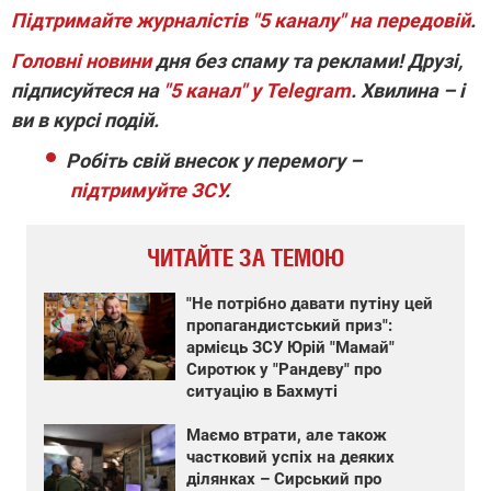
Підтримайте журналістів "5 каналу" на передовій
.
Головні новини
дня без спаму та реклами! Друзі,
підписуйтеся на
"5 канал" у Telegram
. Хвилина – і
ви в курсі подій.
Робіть свій внесок у перемогу –
підтримуйте ЗСУ
.
ЧИТАЙТЕ ЗА ТЕМОЮ
"Не потрібно давати путіну цей
пропагандистський приз":
армієць ЗСУ Юрій "Мамай"
Сиротюк у "Рандеву" про
ситуацію в Бахмуті
Маємо втрати, але також
частковий успіх на деяких
ділянках – Сирський про