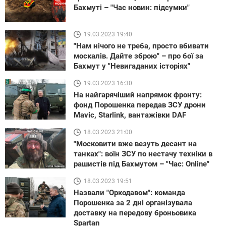
Бахмуті – "Час новин: підсумки"
19.03.2023 19:40
"Нам нічого не треба, просто вбивати
москалів. Дайте зброю" – про бої за
Бахмут у "Невигаданих історіях"
19.03.2023 16:30
На найгарячіший напрямок фронту:
фонд Порошенка передав ЗСУ дрони
Mavic, Starlink, вантажівки DAF
18.03.2023 21:00
"Московити вже везуть десант на
танках": воїн ЗСУ по нестачу техніки в
рашистів під Бахмутом – "Час: Online"
18.03.2023 19:51
Назвали "Оркодавом": команда
Порошенка за 2 дні організувала
доставку на передову броньовика
Spartan