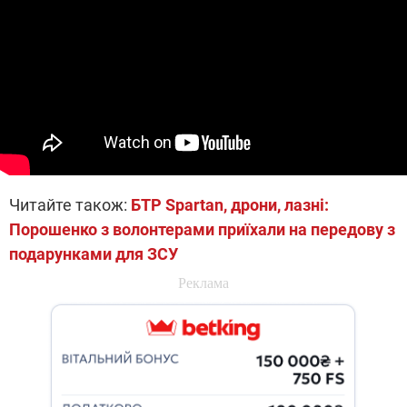
Читайте також:
БТР Spartan, дрони, лазні:
Порошенко з волонтерами приїхали на передову з
подарунками для ЗСУ