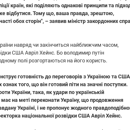
ліції країн, які поділяють однакові принципи та підхо
же відбутися. Тому що, ваша правда, зрештою,
асті обох сторін", – заявив міністр закордонних спр
України навряд чи закінчиться найближчим часом,
ідки США Авріл Хейнс. Бо володимир путін
родному полі розгортаються на його користь.
онструє готовність до переговорів з Україною та США
 ознак того, що він готовий піти на значні поступки.
оти України, така, як удари по українській
 має на меті переконати Україну, що продовження
авдану Україні, і не пропонує жодного правдоподібно
ректорка національної розвідки США Авріл Хейнс.