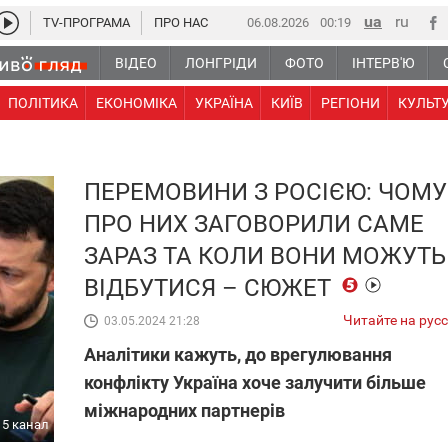
TV-ПРОГРАМА
ПРО НАС
06.08.2026
00 19
ВІДЕО
ЛОНГРІДИ
ФОТО
ІНТЕРВ'Ю
ПОЛІТИКА
ЕКОНОМІКА
УКРАЇНА
КИЇВ
РЕГІОНИ
КУЛЬТ
ПЕРЕМОВИНИ З РОСІЄЮ: ЧОМУ
ПРО НИХ ЗАГОВОРИЛИ САМЕ
ЗАРАЗ ТА КОЛИ ВОНИ МОЖУТЬ
ВІДБУТИСЯ – СЮЖЕТ
Читайте на рус
03.05.2024 21:28
Аналітики кажуть, до врегулювання
конфлікту Україна хоче залучити більше
міжнародних партнерів
5 канал