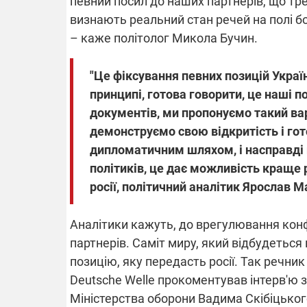
певний посил до наших партнерів, що тр
визнають реальний стан речей на полі б
– каже політолог Микола Бучин.
"Це фіксування певних позицій Україн
принципі, готова говорити, це наші п
документів, ми пропонуємо такий вар
демонструємо свою відкритість і гото
дипломатичним шляхом, і насправді 
політиків, це дає можливість краще р
росії, політичний аналітик Ярослав М
Аналітики кажуть, до врегулювання конф
партнерів. Саміт миру, який відбудеться 
позицію, яку передасть росії. Так речни
Deutsche Welle прокоментував інтерв'ю 
Міністерства оборони Вадима Скібіцького