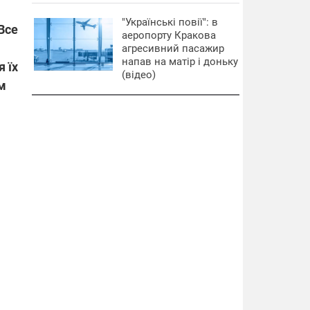
"Українські повії": в
Все
аеропорту Кракова
агресивний пасажир
напав на матір і доньку
я їх
(відео)
им