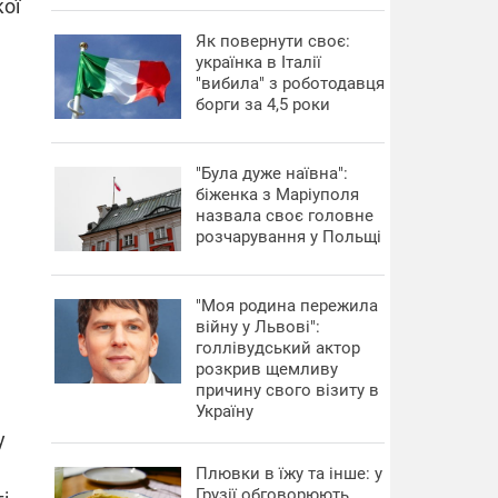
кої
​Як повернути своє:
українка в Італії
"вибила" з роботодавця
борги за 4,5 роки
"Була дуже наївна":
біженка з Маріуполя
назвала своє головне
розчарування у Польщі
"Моя родина пережила
війну у Львові":
голлівудський актор
розкрив щемливу
причину свого візиту в
Україну
у
Плювки в їжу та інше: у
Грузії обговорюють