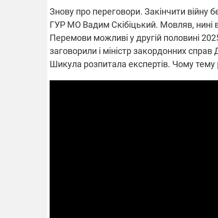
Знову про переговори. Закінчити війну б
ГУР МО Вадим Скібіцький. Мовляв, нині в
Перемови можливі у другій половині 202
ВІДКЛЮЧЕ
заговорили і міністр закордонних справ 
Шикула розпитала експертів. Чому тему 
Частина спо
областях за
російських о
Готуйте пав
спеку у сер
графіки від
08.09.2025 1
Підтримай
"Машинерію 
виграй леге
Dodge Challe