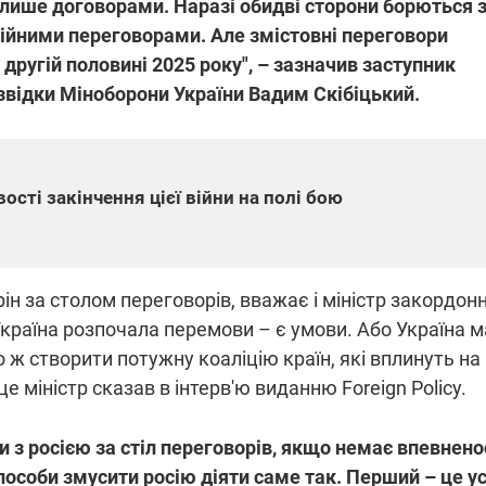
я лише договорами. Наразі обидві сторони борються 
ційними переговорами. Але змістовні переговори
другій половині 2025 року", – зазначив заступник
звідки Міноборони України Вадим Скібіцький.
ості закінчення цієї війни на полі бою
ін за столом переговорів, вважає і міністр закордон
країна розпочала перемови – є умови. Або Україна м
о ж створити потужну коаліцію країн, які вплинуть на
міністр сказав в інтерв'ю виданню Foreign Policy.
и з росією за стіл переговорів, якщо немає впевнено
способи змусити росію діяти саме так. Перший – це ус