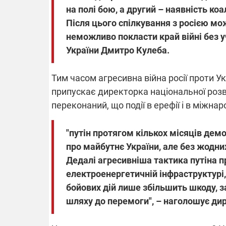
на полі бою, а другий – наявність коа
Після цього спілкування з росією мо
неможливо покласти край війні без уч
України Дмитро Кулеба.
Тим часом агресивна війна росії проти 
припускає директорка національної розв
переконаний, що події в ерефії і в міжна
"путін протягом кількох місяців дем
про майбутнє України, але без жодних
Дедалі агресивніша тактика путіна пр
електроенергетичній інфраструктурі,
бойових дій лише збільшить шкоду, з
шляху до перемоги", – наголошує ди