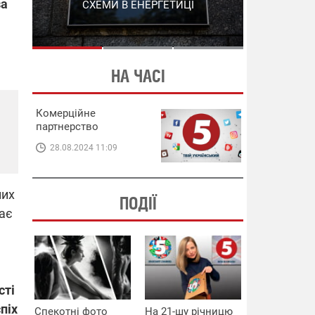
за
СХЕМИ В ЕНЕРГЕТИЦІ
ЕНЕРГЕТИЦІ
НА ЧАСІ
Комерційне
партнерство
28.08.2024 11:09
них
ПОДІЇ
ає
сті
піх
Спекотні фото
На 21-шу річницю