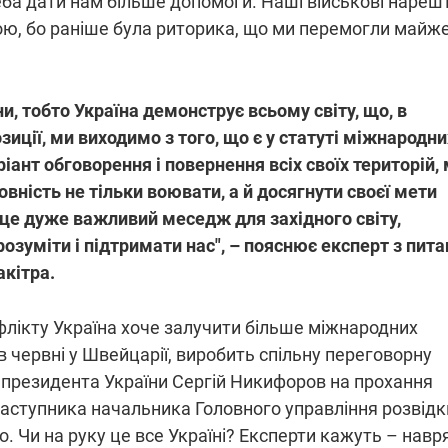
еба дати нам більше допомоги. Наші військові нарешт
ою, бо раніше була риторика, що ми перемогли майже
и, тобто Україна демонструє всьому світу, що, в
озиції, ми виходимо з того, що є у статуті міжнародни
іант обговорення і повернення всіх своїх територій,
вність не тільки воювати, а й досягнути своєї мети
це дуже важливий меседж для західного світу,
озуміти і підтримати нас", – пояснює експерт з пита
акітра.
лікту Україна хоче залучити більше міжнародних
в червні у Швейцарії, виробить спільну переговорну
к президента України Сергій Никифоров на прохання
заступника начальника Головного управління розвідк
. Чи на руку це все Україні? Експерти кажуть – навр