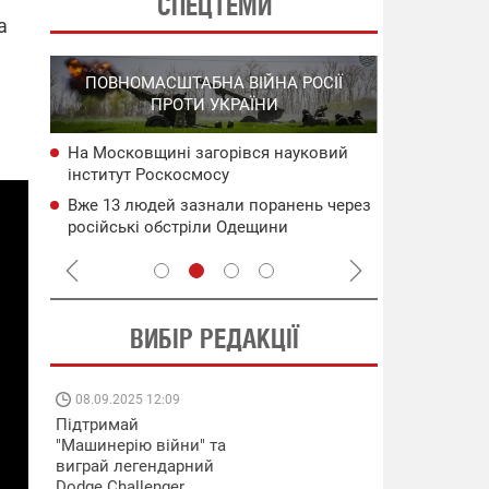
СПЕЦТЕМИ
а
СПЕЦОПЕРА
ПОВНОМАСШТАБНА ВІЙНА РОСІЇ
НА РО
ПРОТИ УКРАЇНИ
ГО
На Московщині загорівся науковий
НАБУ
Операція "К
інститут Роскосмосу
чого
"Мадяр" по
на ТОТ
Вже 13 людей зазнали поранень через
сія
Сили оборо
російські обстріли Одещини
Криму та ни
ворога – Г
ВИБІР РЕДАКЦІЇ
08.09.2025 12:09
11.08.2025 15:
Підтримай
Працюють на
"Машинерію війни" та
передовій:
виграй легендарний
підтримайте
Dodge Challenger
військкорів "5