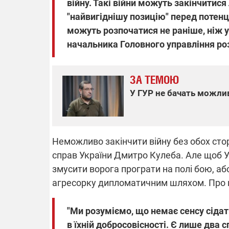
війну. Такі війни можуть закінчитис
"найвигіднішу позицію" перед потен
можуть розпочатися не раніше, ніж у 
начальника Головного управління ро
ЗА ТЕМОЮ
У ГУР не бачать можлив
Неможливо закінчити війну без обох стор
справ України Дмитро Кулеба. Але щоб У
змусити ворога програти на полі бою, аб
агресорку дипломатичним шляхом. Про це 
"Ми розуміємо, що немає сенсу сідат
в їхній добросовісності. Є лише два 