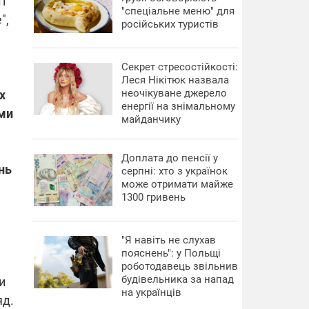
і
"спеціальне меню" для
",
російських туристів
Секрет стресостійкості:
Леся Нікітюк назвала
неочікуване джерело
х
енергії на знімальному
 ми
майданчику
Доплата до пенсії у
нь
серпні: хто з українок
може отримати майже
1300 гривень
"Я навіть не слухав
пояснень": у Польщі
роботодавець звільнив
будівельника за напад
и
на українців
яд.