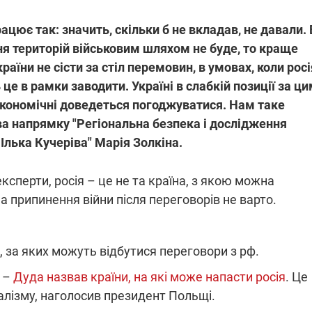
ацює так: значить, скільки б не вкладав, не давали. 
ня територій військовим шляхом не буде, то краще
раїни не сісти за стіл перемовин, в умовах, коли росі
е в рамки заводити. Україні в слабкій позиції за ц
економічні доведеться погоджуватися. Нам таке
ва напрямку "Регіональна безпека і дослідження
 Ілька Кучеріва" Марія Золкіна.
сперти, росія – це не та країна, з якою можна
на припинення війни після переговорів не варто.
, за яких можуть відбутися переговори з рф.
" –
Дуда назвав країни, на які може напасти росія
. Це
іалізму, наголосив президент Польщі.