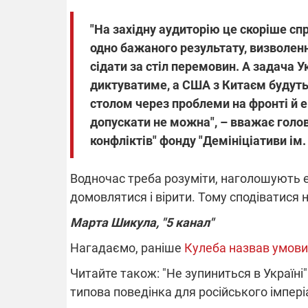
"На західну аудиторію це скоріше спр
одно бажаного результату, визволен
сідати за стіл перемовин. А задача Ук
диктуватиме, а США з Китаєм будуть ц
столом через проблеми на фронті й 
допускати не можна", – вважає голо
конфліктів" фонду "Демініціативи ім.
Водночас треба розуміти, наголошують ек
домовлятися і вірити. Тому сподіватися 
Марта Шикула, "5 канал"
Нагадаємо, раніше
Кулеба назвав умови
Читайте також: "Не зупиниться в Україні
типова поведінка для російського імпер