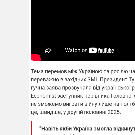
14.11.2025 1
"Око та щит"
РЕБ і пікапи
збір коштів 
одразу чоти
бригад ЗСУ
Тема перемов між Україною та росією час
переважно в західних ЗМІ. Президент Ту
гучна заява прозвучала від української 
Economist заступник керівника Головног
не зможемо виграти війну лише на полі бо
це, швидше, у другій половині 2025.
"Навіть якби Україна змогла відкинут