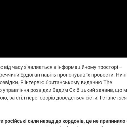
які знімають на
найгарячіших
напрямках фронту
7:15
04.12.2025 12:37
: дрони,
"Відправте
 – триває
Вернадського на
на потреби
фронт": стрілецька
рьох
бригада Повітряних
сил ЗСУ збирає на
НРК Numo
 від часу з'являється в інформаційному просторі –
реччини Ердоган навіть пропонував їх провести. Нині
розвідки. В інтерв'ю британському виданню The
о управління розвідки Вадим Скібіцький заявив, що 
ю, за стіл переговорів доведеться сісти. І станеться
и російські сили назад до кордонів, це не припинило 