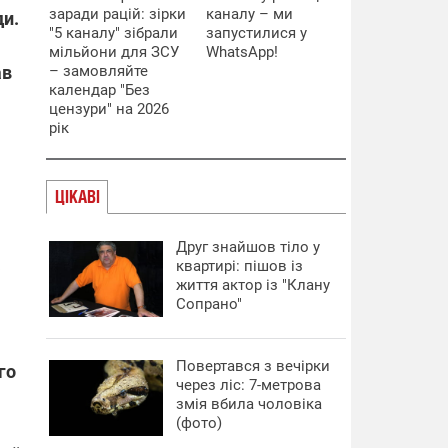
заради рацій: зірки
каналу – ми
ди.
"5 каналу" зібрали
запустилися у
мільйони для ЗСУ
WhatsApp!
ав
– замовляйте
календар "Без
цензури" на 2026
рік
ЦІКАВІ
Друг знайшов тіло у
квартирі: пішов із
життя актор із "Клану
Сопрано"
Повертався з вечірки
го
через ліс: 7-метрова
змія вбила чоловіка
(фото)