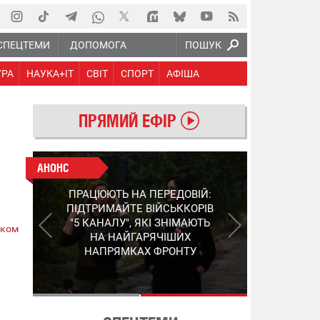
СПЕЦТЕМИ
ДОПОМОГА
ПОШУК
УРА
НАУКА+IT
СВІТ
СПОРТ
АФІША
ПРЯМИЙ ЕФІР
АНОНС
АНОНС
КІНЕЦЬ ВОРОЖИМ
ПРАЦЮЮТЬ НА ПЕРЕДОВІЙ:
"МОЛНІЯМ" ТА FPV: ЯК
ПІДТРИМАЙТЕ ВІЙСЬККОРІВ
УКРАЇНСЬКИЙ STEP-3
"5 КАНАЛУ", ЯКІ ЗНІМАЮТЬ
ском
ЗМІНЮЄ ПРАВИЛА ГРИ –
НА НАЙГАРЯЧІШИХ
ПОДРОБИЦІ ПРО
НАПРЯМКАХ ФРОНТУ
ПЕРЕХОПЛЮВАЧ