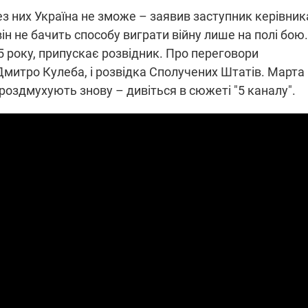
ез них Україна не зможе – заявив заступник керівник
ін не бачить способу виграти війну лише на полі бою.
5 року, припускає розвідник. Про переговори
ПЛІВКИ МІНДІЧА: СПРАВА
ННЯ СВІТЛА В УКРАЇНІ
ОБОРУДОК ДРУГА ЗЕЛЕНСЬКО
Дмитро Кулеба, і розвідка Сполучених Штатів. Марта
роздмухують знову – дивіться в сюжеті "5 каналу".
живачів у чотирьох
Нова підозра у справі Міндіча: 
лишається без світла після
взялося за колишнього виконав
бстрілів
директора Енергоатому
ербанки: через аномальну
З колишнього віцепрем'єра Олек
пні, можуть повернутися
Чернишова зняли електронний
ключень – подробиці
браслет стеження
2:09
11.08.2025 15:16
Працюють на
війни" та
передовій:
ндарний
підтримайте
nger
військкорів "5 каналу",