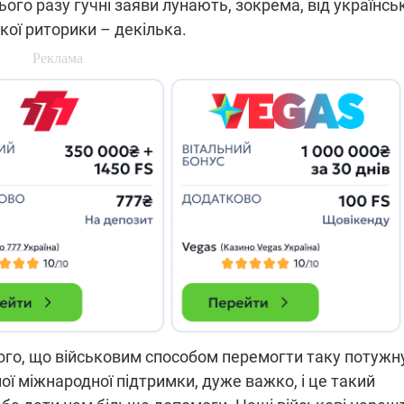
го разу гучні заяви лунають, зокрема, від українсь
кої риторики – декілька.
того, що військовим способом перемогти таку потужн
ної міжнародної підтримки, дуже важко, і це такий