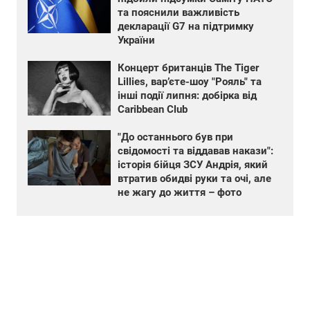
та пояснили важливість
декларації G7 на підтримку
України
Концерт британців The Tiger
Lillies, вар’єте-шоу "Рояль" та
інші події липня: добірка від
Caribbean Club
"До останнього був при
свідомості та віддавав накази":
історія бійця ЗСУ Андрія, який
втратив обидві руки та очі, але
не жагу до життя – фото