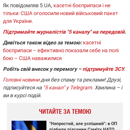
Як повідомляв 5.UA,
касетні боєприпаси і не
тільки: США оголосили новий військовий пакет
для України
.
Підтримайте журналістів "5 каналу" на передовій
.
Дивіться також відео за темою:
касетні
боєприпаси – ефективно показали себе на полі
бою – США наважилися
Робіть свій внесок у перемогу –
підтримуйте ЗСУ
.
Головні новини
дня без спаму та реклами! Друзі,
підписуйтеся на
"5 канал" у Telegram
. Хвилина – і
ви в курсі подій.
ЧИТАЙТЕ ЗА ТЕМОЮ
"Непростий, але успішний": в ОП
підбили підсумки Саміту НАТО