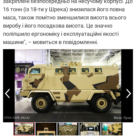
закріплені безпосередньо на несучому корпусі. До
16 тонн (із 18-ти у Шрека) знизилася його повна
маса, також помітно зменшилися висота всього
виробу і його посадкова висота. Це значно
поліпшило ергономіку і експлуатаційні якості
машини", – мовиться в повідомленні.
з
з
з
Фото: Краз
КРАЗ-ХAЛК (HULK)