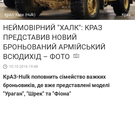
КрАЗ-Хaлк (Hulk)
Краз
НЕЙМОВІРНИЙ "ХАЛК": КРАЗ
ПРЕДСТАВИВ НОВИЙ
БРОНЬОВАНИЙ АРМІЙСЬКИЙ
ВСЮДИХІД – ФОТО
10.10.2016 19:48
КрАЗ-Hulk поповнить сімейство важких
броньовиків, де вже представлені моделі
"Ураган", "Шрек" та "Фіона"