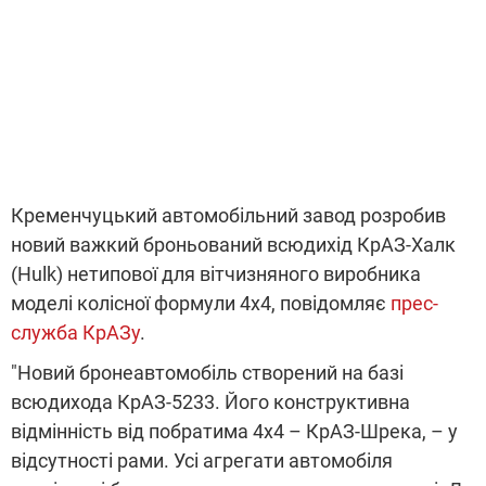
Кременчуцький автомобільний завод розробив
новий важкий броньований всюдихід КрАЗ-Хaлк
(Hulk) нетипової для вітчизняного виробника
моделі колісної формули 4х4, повідомляє
прес-
служба КрАЗу
.
"Новий бронеавтомобіль створений на базі
всюдихода КрАЗ-5233. Його конструктивна
відмінність від побратима 4х4 – КрАЗ-Шрека, – у
відсутності рами. Усі агрегати автомобіля