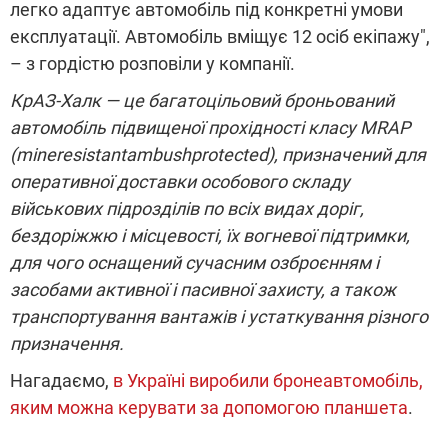
легко адаптує автомобіль під конкретні умови
експлуатації. Автомобіль вміщує 12 осіб екіпажу",
– з гордістю розповіли у компанії.
КрАЗ-Халк — це багатоцільовий броньований
автомобіль підвищеної прохідності класу MRАP
(mineresistantambushprotected), призначений для
оперативної доставки особового складу
військових підрозділів по всіх видах доріг,
бездоріжжю і місцевості, їх вогневої підтримки,
для чого оснащений сучасним озброєнням і
засобами активної і пасивної захисту, а також
транспортування вантажів і устаткування різного
призначення.
Нагадаємо,
в Україні виробили бронеавтомобіль,
яким можна керувати за допомогою планшета
.