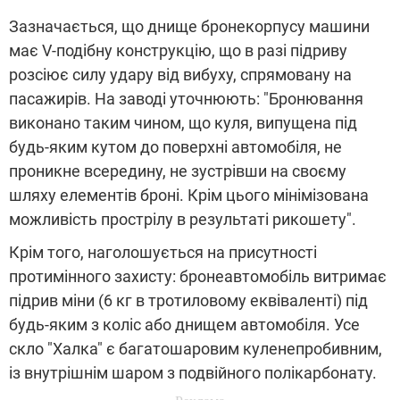
Зазначається, що днище бронекорпусу машини
має V-подібну конструкцію, що в разі підриву
розсіює силу удару від вибуху, спрямовану на
пасажирів. На заводі уточнюють: "Бронювання
виконано таким чином, що куля, випущена під
будь-яким кутом до поверхні автомобіля, не
проникне всередину, не зустрівши на своєму
шляху елементів броні. Крім цього мінімізована
можливість прострілу в результаті рикошету".
Крім того, наголошується на присутності
протимінного захисту: бронеавтомобіль витримає
підрив міни (6 кг в тротиловому еквіваленті) під
будь-яким з коліс або днищем автомобіля. Усе
скло "Халка" є багатошаровим куленепробивним,
із внутрішнім шаром з подвійного полікарбонату.